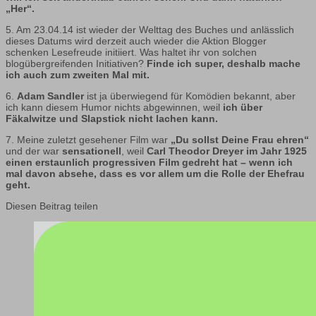
„Her“.
5. Am 23.04.14 ist wieder der Welttag des Buches und anlässlich
dieses Datums wird derzeit auch wieder die Aktion Blogger
schenken Lesefreude initiiert. Was haltet ihr von solchen
blogübergreifenden Initiativen?
Finde ich super, deshalb mache
ich auch zum zweiten Mal mit.
6.
Adam Sandler
ist ja überwiegend für Komödien bekannt, aber
ich kann diesem Humor nichts abgewinnen, weil
ich über
Fäkalwitze und Slapstick nicht lachen kann.
7. Meine zuletzt gesehener Film war
„Du sollst Deine Frau ehren“
und der war
sensationell
, weil
Carl Theodor Dreyer im Jahr 1925
einen erstaunlich progressiven Film gedreht hat – wenn ich
mal davon absehe, dass es vor allem um die Rolle der Ehefrau
geht.
Diesen Beitrag teilen