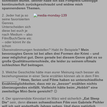
schreiben würde. Seither habe ich das Filmpreis-Geblogge
kontinuierlich zurückgeschraubt und widme mich
spannenderen Themen.
2. Jeder hat ja so
seine favorisierten
Genres.
Unterscheiden sich
diese bei euch je
nach Medium – also
Film/Buch/Serie etc.
– oder könnt ihr da
schon
Übereinstimmungen feststellen? Habt ihr Beispiele?
Mein
bevorzugtes Genre ist bei allen drei Formen der Krimi – und
zwar möglichst gut. Denn gerade bei diesem Genre gibt es so
große Qualitätsunterschiede, die leider zu seinem oftmals
schlechten Ruf beitragen
.
3. Welche Geschichte hätte man eurer Meinung nach besser als
beziehungsweise in einer Serie erzählen können als in dem Film
________ ?
Hmm, Serien und Filme haben so unterschiedliche
Erzählmöglichkeiten, dass mir zu „besser“ erzählen nichts
überzeugendes einfällt. Vielleicht hätte beim „Hobbit“ eine
zweiteilige Mini-Serie gereicht?
😉
4. Der spannendste Kinostart im März wird sicherlich
„Eat Sleep
Die“
sein, denn
diesen schwedischen Film von Gabriele Pichler
will ich seit anderthalb Jahren sehen. Und dann natürlich