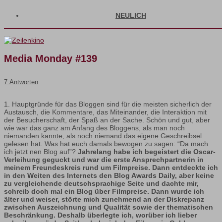
NEULICH
Media Monday #139
7 Antworten
1. Hauptgründe für das Bloggen sind für die meisten sicherlich der
Austausch, die Kommentare, das Miteinander, die Interaktion mit
der Besucherschaft, der Spaß an der Sache. Schön und gut, aber
wie war das ganz am Anfang des Bloggens, als man noch
niemanden kannte, als noch niemand das eigene Geschreibsel
gelesen hat. Was hat euch damals bewogen zu sagen: “Da mach
ich jetzt nen Blog auf”?
Jahrelang habe ich begeistert die Oscar-
Verleihung geguckt und war die erste Ansprechpartnerin in
meinem Freundeskreis rund um Filmpreise. Dann entdeckte ich
in den Weiten des Internets den Blog Awards Daily, aber keine
zu vergleichende deutschsprachige Seite und dachte mir,
schreib doch mal ein Blog über Filmpreise. Dann wurde ich
älter und weiser, störte mich zunehmend an der Diskrepanz
zwischen Auszeichnung und Qualität sowie der thematischen
Beschränkung. Deshalb überlegte ich, worüber ich lieber