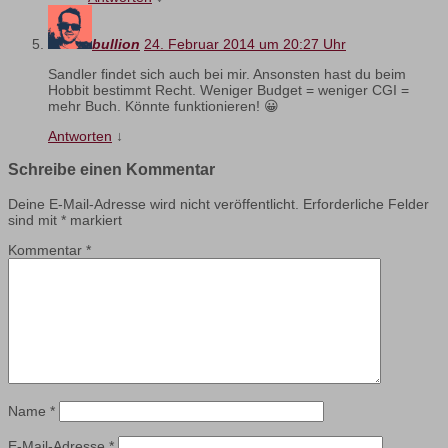
bullion
24. Februar 2014 um 20:27 Uhr
Sandler findet sich auch bei mir. Ansonsten hast du beim
Hobbit bestimmt Recht. Weniger Budget = weniger CGI =
mehr Buch. Könnte funktionieren! 😀
Antworten
↓
Schreibe einen Kommentar
Deine E-Mail-Adresse wird nicht veröffentlicht.
Erforderliche Felder
sind mit
*
markiert
Kommentar
*
Name
*
E-Mail-Adresse
*