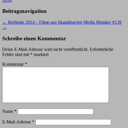
2014
.
Beitragsnavigation
←
Berlinale 2014 – Filme aus Skandinavien
Media Monday #139
→
Schreibe einen Kommentar
Deine E-Mail-Adresse wird nicht veröffentlicht.
Erforderliche
Felder sind mit
*
markiert
Kommentar
*
Name
*
E-Mail-Adresse
*