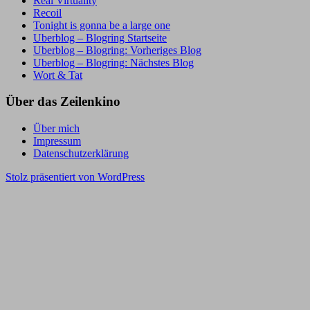
Real Virtuality
Recoil
Tonight is gonna be a large one
Uberblog – Blogring Startseite
Uberblog – Blogring: Vorheriges Blog
Uberblog – Blogring: Nächstes Blog
Wort & Tat
Über das Zeilenkino
Über mich
Impressum
Datenschutzerklärung
Stolz präsentiert von WordPress