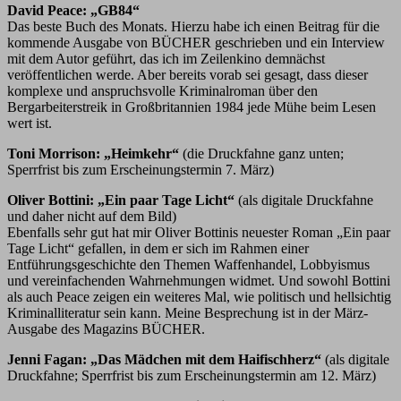
David Peace: „GB84“
Das beste Buch des Monats. Hierzu habe ich einen Beitrag für die
kommende Ausgabe von BÜCHER geschrieben und ein Interview
mit dem Autor geführt, das ich im Zeilenkino demnächst
veröffentlichen werde. Aber bereits vorab sei gesagt, dass dieser
komplexe und anspruchsvolle Kriminalroman über den
Bergarbeiterstreik in Großbritannien 1984 jede Mühe beim Lesen
wert ist.
Toni Morrison: „Heimkehr“
(die Druckfahne ganz unten;
Sperrfrist bis zum Erscheinungstermin 7. März)
Oliver Bottini: „Ein paar Tage Licht“
(als digitale Druckfahne
und daher nicht auf dem Bild)
Ebenfalls sehr gut hat mir Oliver Bottinis neuester Roman „Ein paar
Tage Licht“ gefallen, in dem er sich im Rahmen einer
Entführungsgeschichte den Themen Waffenhandel, Lobbyismus
und vereinfachenden Wahrnehmungen widmet. Und sowohl Bottini
als auch Peace zeigen ein weiteres Mal, wie politisch und hellsichtig
Kriminalliteratur sein kann. Meine Besprechung ist in der März-
Ausgabe des Magazins BÜCHER.
Jenni Fagan: „Das Mädchen mit dem Haifischherz“
(als digitale
Druckfahne; Sperrfrist bis zum Erscheinungstermin am 12. März)