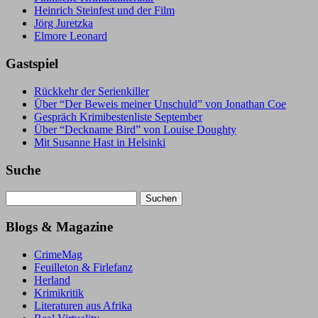
Heinrich Steinfest und der Film
Jörg Juretzka
Elmore Leonard
Gastspiel
Rückkehr der Serienkiller
Über “Der Beweis meiner Unschuld” von Jonathan Coe
Gespräch Krimibestenliste September
Über “Deckname Bird” von Louise Doughty
Mit Susanne Hast in Helsinki
Suche
Suchen
nach:
Blogs & Magazine
CrimeMag
Feuilleton & Firlefanz
Herland
Krimikritik
Literaturen aus Afrika