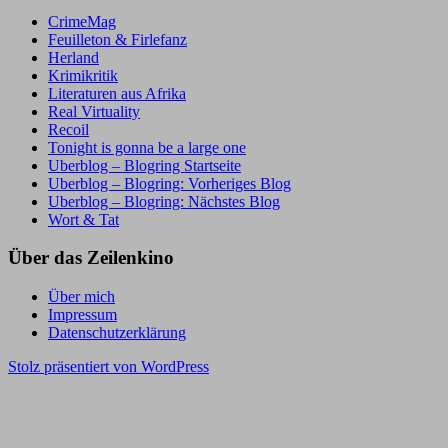
CrimeMag
Feuilleton & Firlefanz
Herland
Krimikritik
Literaturen aus Afrika
Real Virtuality
Recoil
Tonight is gonna be a large one
Uberblog – Blogring Startseite
Uberblog – Blogring: Vorheriges Blog
Uberblog – Blogring: Nächstes Blog
Wort & Tat
Über das Zeilenkino
Über mich
Impressum
Datenschutzerklärung
Stolz präsentiert von WordPress