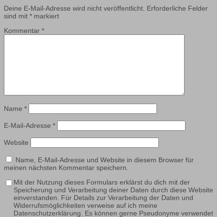
Deine E-Mail-Adresse wird nicht veröffentlicht.
Erforderliche Felder
sind mit
*
markiert
Kommentar
*
Name
*
E-Mail-Adresse
*
Website
Name, E-Mail-Adresse und Website in diesem Browser für
meinen nächsten Kommentar speichern.
Mit der Nutzung dieses Formulars erklärst du dich mit der
Speicherung und Verarbeitung deiner Daten durch diese Website
einverstanden. Für Details zur Verarbeitung der Daten und
Widerrufsmöglichkeiten verweise auf ich meine
Datenschutzerklärung. Es können gerne Pseudonyme verwendet