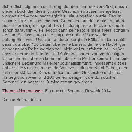
Schließlich folgt noch ein Epilog, der den Eindruck verstärkt, dass in
diesem Buch die Ideen für zwei Geschichten zusammengefasst
worden sind – oder nachträglich zu viel eingefügt wurde. Das ist
schade, da zum einen die eine Grundidee auf den ersten hundert
Seiten bereits gut eingeführt wird – die Sprache Brückners deutet
schon daraufhin –, sie jedoch dann keine Rolle mehr spielt, sondern
erst am Schluss durch eine unglaubwürdige Volte wieder
aufgegriffen wird. Und zum anderen sorgt die Fülle an Ideen dafür,
dass trotz über 400 Seiten über Arne Larsen, der ja die Hauptfigur
dieser neuen Reihe werden soll, nicht viel zu erfahren ist – außer
dass er gerne an Tatorten und Aufenthaltsorten von Verdächtigen
ist, um ihnen näher zu kommen, aber kein Profiler sein will, und eine
unsichere Beziehung mit einer Journalistin führt. Insgesamt gibt es
daher viele vielversprechende Ansätze in diesem Krimi-Debüt, aber
mit einer stärkeren Konzentration auf eine Geschichte und einen
Hintergrund sowie rund 100 Seiten weniger wäre „Ein dunkler
Sommer“ ein besserer Kriminalroman geworden.
Thomas Nommensen
: Ein dunkler Sommer. Rowohlt 2014.
Diesen Beitrag teilen