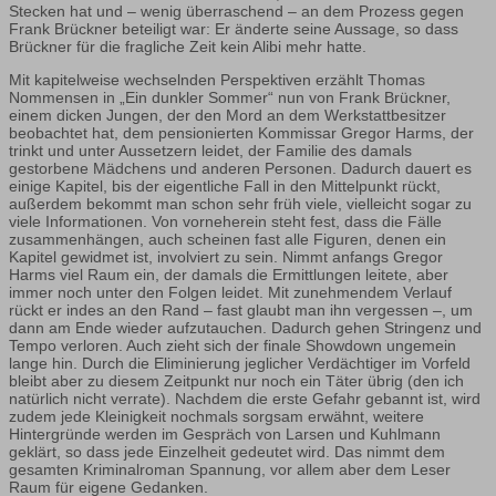
Stecken hat und – wenig überraschend – an dem Prozess gegen
Frank Brückner beteiligt war: Er änderte seine Aussage, so dass
Brückner für die fragliche Zeit kein Alibi mehr hatte.
Mit kapitelweise wechselnden Perspektiven erzählt Thomas
Nommensen in „Ein dunkler Sommer“ nun von Frank Brückner,
einem dicken Jungen, der den Mord an dem Werkstattbesitzer
beobachtet hat, dem pensionierten Kommissar Gregor Harms, der
trinkt und unter Aussetzern leidet, der Familie des damals
gestorbene Mädchens und anderen Personen. Dadurch dauert es
einige Kapitel, bis der eigentliche Fall in den Mittelpunkt rückt,
außerdem bekommt man schon sehr früh viele, vielleicht sogar zu
viele Informationen. Von vorneherein steht fest, dass die Fälle
zusammenhängen, auch scheinen fast alle Figuren, denen ein
Kapitel gewidmet ist, involviert zu sein. Nimmt anfangs Gregor
Harms viel Raum ein, der damals die Ermittlungen leitete, aber
immer noch unter den Folgen leidet. Mit zunehmendem Verlauf
rückt er indes an den Rand – fast glaubt man ihn vergessen –, um
dann am Ende wieder aufzutauchen. Dadurch gehen Stringenz und
Tempo verloren. Auch zieht sich der finale Showdown ungemein
lange hin. Durch die Eliminierung jeglicher Verdächtiger im Vorfeld
bleibt aber zu diesem Zeitpunkt nur noch ein Täter übrig (den ich
natürlich nicht verrate). Nachdem die erste Gefahr gebannt ist, wird
zudem jede Kleinigkeit nochmals sorgsam erwähnt, weitere
Hintergründe werden im Gespräch von Larsen und Kuhlmann
geklärt, so dass jede Einzelheit gedeutet wird. Das nimmt dem
gesamten Kriminalroman Spannung, vor allem aber dem Leser
Raum für eigene Gedanken.