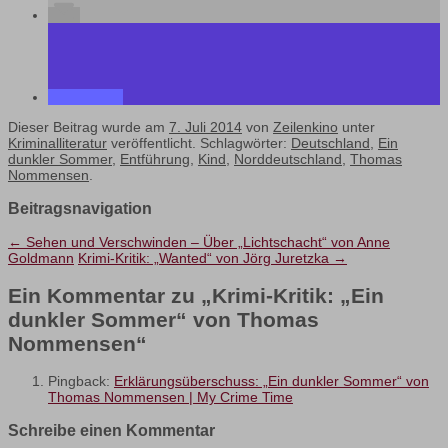
Dieser Beitrag wurde am
7. Juli 2014
von
Zeilenkino
unter
Kriminalliteratur
veröffentlicht. Schlagwörter:
Deutschland
,
Ein
dunkler Sommer
,
Entführung
,
Kind
,
Norddeutschland
,
Thomas
Nommensen
.
Beitragsnavigation
←
Sehen und Verschwinden – Über „Lichtschacht“ von Anne
Goldmann
Krimi-Kritik: „Wanted“ von Jörg Juretzka
→
Ein Kommentar zu „
Krimi-Kritik: „Ein
dunkler Sommer“ von Thomas
Nommensen
“
Pingback:
Erklärungsüberschuss: „Ein dunkler Sommer“ von
Thomas Nommensen | My Crime Time
Schreibe einen Kommentar