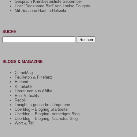
Gespräch Krimibestenliste September
Über “Deckname Bird” von Louise Doughty
Mit Susanne Hast in Helsinki
SUCHE
Suchen
nach:
BLOGS & MAGAZINE
CrimeMag
Feuilleton & Firlefanz
Herland
Krimikritik
Literaturen aus Afrika
Real Virtuality
Recoil
Tonight is gonna be a large one
Uberblog – Blogring Startseite
Uberblog – Blogring: Vorheriges Blog
Uberblog – Blogring: Nächstes Blog
Wort & Tat