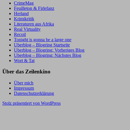
CrimeMag
Feuilleton & Firlefanz
Herland
Krimikritik
Literaturen aus Afrika
Real Virtuality
Recoil
Tonight is gonna be a large one
Uberblog – Blogring Startseite
Uberblog – Blogring: Vorheriges Blog
Uberblog – Blogring: Nächstes Blog
Wort & Tat
Über das Zeilenkino
Über mich
Impressum
Datenschutzerklärung
Stolz präsentiert von WordPress