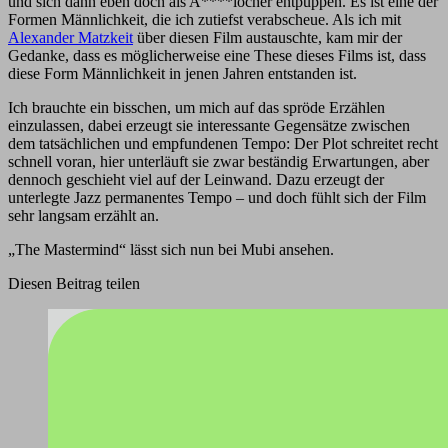
und sich dann eben doch als A****löcher entpuppen. Es ist eine der
Formen Männlichkeit, die ich zutiefst verabscheue. Als ich mit
Alexander Matzkeit
über diesen Film austauschte, kam mir der
Gedanke, dass es möglicherweise eine These dieses Films ist, dass
diese Form Männlichkeit in jenen Jahren entstanden ist.
Ich brauchte ein bisschen, um mich auf das spröde Erzählen
einzulassen, dabei erzeugt sie interessante Gegensätze zwischen
dem tatsächlichen und empfundenen Tempo: Der Plot schreitet recht
schnell voran, hier unterläuft sie zwar beständig Erwartungen, aber
dennoch geschieht viel auf der Leinwand. Dazu erzeugt der
unterlegte Jazz permanentes Tempo – und doch fühlt sich der Film
sehr langsam erzählt an.
„The Mastermind“ lässt sich nun bei Mubi ansehen.
Diesen Beitrag teilen