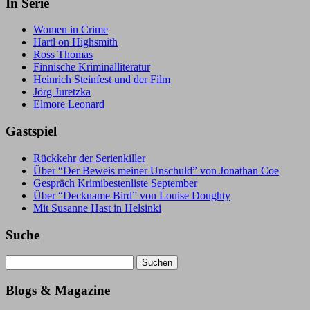
In Serie
Women in Crime
Hartl on Highsmith
Ross Thomas
Finnische Kriminalliteratur
Heinrich Steinfest und der Film
Jörg Juretzka
Elmore Leonard
Gastspiel
Rückkehr der Serienkiller
Über “Der Beweis meiner Unschuld” von Jonathan Coe
Gespräch Krimibestenliste September
Über “Deckname Bird” von Louise Doughty
Mit Susanne Hast in Helsinki
Suche
Suchen
nach:
Blogs & Magazine