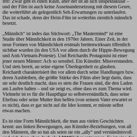
Irre: Zwar gibt es einen Raub, aber der ist an sich unspektakulär –
und der Film ist auch keine Auseinandersetzung mit diesem Genre,
die weiterführt als gelegentlich Seh-Erwartungen zu unterlaufen.
Das ist schade, denn der Heist-Film ist weiterhin ziemlich männlich
besetzt.
„Männlich“ ist indes das Stichwort: „The Mastermind“ ist eine
Studie über Männlichkeit in den 1970er Jahren. Einer Zeit, in der
neue Formen von Männlichkeit erstmals breitenwirksam öffentlich
sichtbar wurden (in den USA vor allem durch die Hippie-Bewegung
und Anti-Vietnam-Proteste). Und Reichardts Protagonist ist einer
jener neuen Männer: Ach so sensibel. Ein Künstler. Missverstanden.
Und stets bereit, an seine eigene Überlegenheit zu glauben.
Reichardt charakterisiert ihn vor allem durch seine Handlungen bzw.
deren Ausbleiben, die größte Stärke des Films aber liegt darin, dass
sie sehr deutlich macht, dass es stets die Frauen sind, die den Laden
am Laufen halten – und sie zeigt es, ohne dass es zum Thema wird.
Vielmehr ist es für die Hauptfigur so selbstverständlich, dass seine
Ehefrau oder seine Mutter ihm helfen (von seinem Vater erwartet er
es nicht), dass er gar nicht auf die Idee kommt, er müsste selbst
etwas machen.
Es ist eine Form Männlichkeit, die man aus vielen Geschichten
kennt: aus linken Bewegungen, aus Künstler-Beziehungen, von all
den Männern, die so tun als seien sie ein „ally“ und verständnisvoll