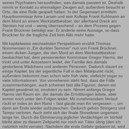
seines Psychiaters herausfinden, was damals passiert ist. Deshalb
nimmt er Kontakt zu ehemaligen Zeugen auf, außerdem besucht er
Orte, die eine Rolle gespielt haben. In der Gegenwart ermitteln
Hauptkommissar Arne Larsen und sein Kollege Frank Kuhlmann an
dem Mord an einem Werkstattbesitzer, der allerhand Dreck am
Stecken hat und – wenig überraschend – an dem Prozess gegen
Frank Brückner beteiligt war: Er änderte seine Aussage, so dass
Brückner für die fragliche Zeit kein Alibi mehr hatte.
Mit kapitelweise wechselnden Perspektiven erzählt Thomas
Nommensen in „Ein dunkler Sommer“ nun von Frank Brückner,
einem dicken Jungen, der den Mord an dem Werkstattbesitzer
beobachtet hat, dem pensionierten Kommissar Gregor Harms, der
trinkt und unter Aussetzern leidet, der Familie des damals
gestorbene Mädchens und anderen Personen. Dadurch dauert es
einige Kapitel, bis der eigentliche Fall in den Mittelpunkt rückt,
außerdem bekommt man schon sehr früh viele, vielleicht sogar zu
viele Informationen. Von vorneherein steht fest, dass die Fälle
zusammenhängen, auch scheinen fast alle Figuren, denen ein
Kapitel gewidmet ist, involviert zu sein. Nimmt anfangs Gregor
Harms viel Raum ein, der damals die Ermittlungen leitete, aber
immer noch unter den Folgen leidet. Mit zunehmendem Verlauf
rückt er indes an den Rand – fast glaubt man ihn vergessen –, um
dann am Ende wieder aufzutauchen. Dadurch gehen Stringenz und
Tempo verloren. Auch zieht sich der finale Showdown ungemein
lange hin. Durch die Eliminierung jeglicher Verdächtiger im Vorfeld
bleibt aber zu diesem Zeitpunkt nur noch ein Täter übrig (den ich
natürlich nicht verrate). Nachdem die erste Gefahr gebannt ist, wird