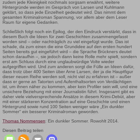
zudem jede Kleinigkeit nochmals sorgsam erwähnt, weitere
Hintergründe werden im Gespräch von Larsen und Kuhlmann
geklärt, so dass jede Einzelheit gedeutet wird. Das nimmt dem
gesamten Kriminalroman Spannung, vor allem aber dem Leser
Raum für eigene Gedanken.
Schließlich folgt noch ein Epilog, der den Eindruck verstärkt, dass in
diesem Buch die Ideen für zwei Geschichten zusammengefasst
worden sind – oder nachträglich zu viel eingefügt wurde. Das ist
schade, da zum einen die eine Grundidee auf den ersten hundert
Seiten bereits gut eingeführt wird – die Sprache Brückners deutet
schon daraufhin –, sie jedoch dann keine Rolle mehr spielt, sondern
erst am Schluss durch eine unglaubwürdige Volte wieder
aufgegriffen wird. Und zum anderen sorgt die Fülle an Ideen dafür,
dass trotz über 400 Seiten über Arne Larsen, der ja die Hauptfigur
dieser neuen Reihe werden soll, nicht viel zu erfahren ist – außer
dass er gerne an Tatorten und Aufenthaltsorten von Verdächtigen
ist, um ihnen näher zu kommen, aber kein Profiler sein will, und eine
unsichere Beziehung mit einer Journalistin führt. Insgesamt gibt es
daher viele vielversprechende Ansätze in diesem Krimi-Debüt, aber
mit einer stärkeren Konzentration auf eine Geschichte und einen
Hintergrund sowie rund 100 Seiten weniger wäre „Ein dunkler
Sommer“ ein besserer Kriminalroman geworden.
Thomas Nommensen
: Ein dunkler Sommer. Rowohlt 2014.
Diesen Beitrag teilen