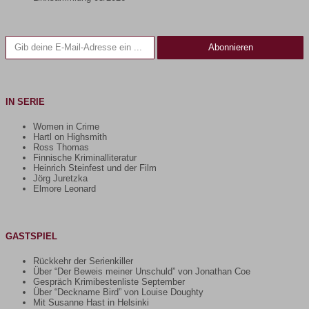
Gib deine E-Mail-Adresse ein ...
Abonnieren
IN SERIE
Women in Crime
Hartl on Highsmith
Ross Thomas
Finnische Kriminalliteratur
Heinrich Steinfest und der Film
Jörg Juretzka
Elmore Leonard
GASTSPIEL
Rückkehr der Serienkiller
Über “Der Beweis meiner Unschuld” von Jonathan Coe
Gespräch Krimibestenliste September
Über “Deckname Bird” von Louise Doughty
Mit Susanne Hast in Helsinki