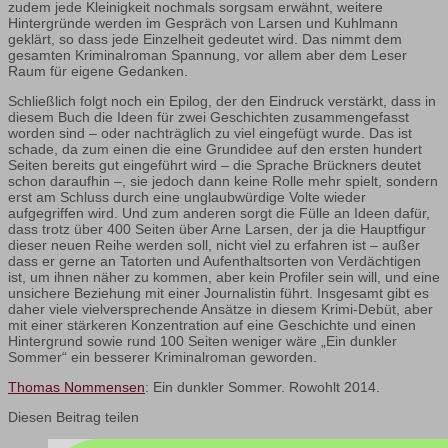
zudem jede Kleinigkeit nochmals sorgsam erwähnt, weitere
Hintergründe werden im Gespräch von Larsen und Kuhlmann
geklärt, so dass jede Einzelheit gedeutet wird. Das nimmt dem
gesamten Kriminalroman Spannung, vor allem aber dem Leser
Raum für eigene Gedanken.
Schließlich folgt noch ein Epilog, der den Eindruck verstärkt, dass in
diesem Buch die Ideen für zwei Geschichten zusammengefasst
worden sind – oder nachträglich zu viel eingefügt wurde. Das ist
schade, da zum einen die eine Grundidee auf den ersten hundert
Seiten bereits gut eingeführt wird – die Sprache Brückners deutet
schon daraufhin –, sie jedoch dann keine Rolle mehr spielt, sondern
erst am Schluss durch eine unglaubwürdige Volte wieder
aufgegriffen wird. Und zum anderen sorgt die Fülle an Ideen dafür,
dass trotz über 400 Seiten über Arne Larsen, der ja die Hauptfigur
dieser neuen Reihe werden soll, nicht viel zu erfahren ist – außer
dass er gerne an Tatorten und Aufenthaltsorten von Verdächtigen
ist, um ihnen näher zu kommen, aber kein Profiler sein will, und eine
unsichere Beziehung mit einer Journalistin führt. Insgesamt gibt es
daher viele vielversprechende Ansätze in diesem Krimi-Debüt, aber
mit einer stärkeren Konzentration auf eine Geschichte und einen
Hintergrund sowie rund 100 Seiten weniger wäre „Ein dunkler
Sommer“ ein besserer Kriminalroman geworden.
Thomas Nommensen
: Ein dunkler Sommer. Rowohlt 2014.
Diesen Beitrag teilen