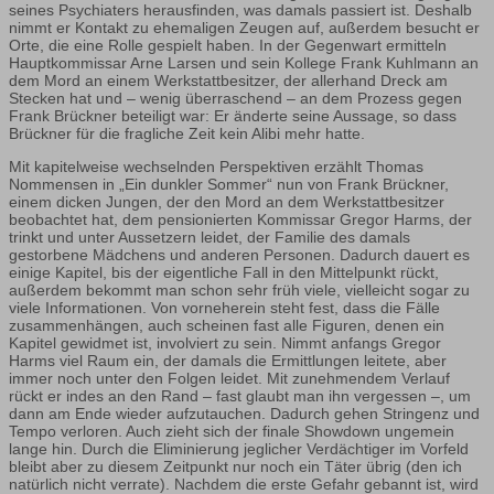
seines Psychiaters herausfinden, was damals passiert ist. Deshalb
nimmt er Kontakt zu ehemaligen Zeugen auf, außerdem besucht er
Orte, die eine Rolle gespielt haben. In der Gegenwart ermitteln
Hauptkommissar Arne Larsen und sein Kollege Frank Kuhlmann an
dem Mord an einem Werkstattbesitzer, der allerhand Dreck am
Stecken hat und – wenig überraschend – an dem Prozess gegen
Frank Brückner beteiligt war: Er änderte seine Aussage, so dass
Brückner für die fragliche Zeit kein Alibi mehr hatte.
Mit kapitelweise wechselnden Perspektiven erzählt Thomas
Nommensen in „Ein dunkler Sommer“ nun von Frank Brückner,
einem dicken Jungen, der den Mord an dem Werkstattbesitzer
beobachtet hat, dem pensionierten Kommissar Gregor Harms, der
trinkt und unter Aussetzern leidet, der Familie des damals
gestorbene Mädchens und anderen Personen. Dadurch dauert es
einige Kapitel, bis der eigentliche Fall in den Mittelpunkt rückt,
außerdem bekommt man schon sehr früh viele, vielleicht sogar zu
viele Informationen. Von vorneherein steht fest, dass die Fälle
zusammenhängen, auch scheinen fast alle Figuren, denen ein
Kapitel gewidmet ist, involviert zu sein. Nimmt anfangs Gregor
Harms viel Raum ein, der damals die Ermittlungen leitete, aber
immer noch unter den Folgen leidet. Mit zunehmendem Verlauf
rückt er indes an den Rand – fast glaubt man ihn vergessen –, um
dann am Ende wieder aufzutauchen. Dadurch gehen Stringenz und
Tempo verloren. Auch zieht sich der finale Showdown ungemein
lange hin. Durch die Eliminierung jeglicher Verdächtiger im Vorfeld
bleibt aber zu diesem Zeitpunkt nur noch ein Täter übrig (den ich
natürlich nicht verrate). Nachdem die erste Gefahr gebannt ist, wird