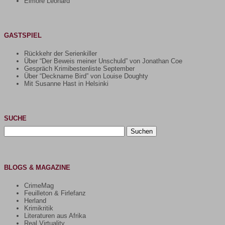
Elmore Leonard
GASTSPIEL
Rückkehr der Serienkiller
Über “Der Beweis meiner Unschuld” von Jonathan Coe
Gespräch Krimibestenliste September
Über “Deckname Bird” von Louise Doughty
Mit Susanne Hast in Helsinki
SUCHE
Suchen
nach:
BLOGS & MAGAZINE
CrimeMag
Feuilleton & Firlefanz
Herland
Krimikritik
Literaturen aus Afrika
Real Virtuality