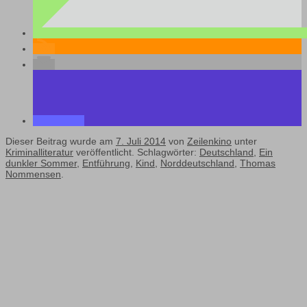
Dieser Beitrag wurde am
7. Juli 2014
von
Zeilenkino
unter
Kriminalliteratur
veröffentlicht. Schlagwörter:
Deutschland
,
Ein
dunkler Sommer
,
Entführung
,
Kind
,
Norddeutschland
,
Thomas
Nommensen
.