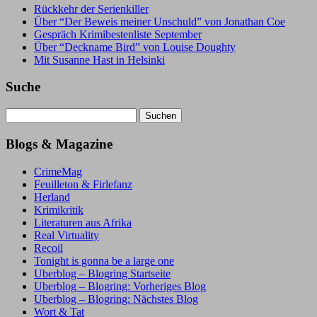
Rückkehr der Serienkiller
Über “Der Beweis meiner Unschuld” von Jonathan Coe
Gespräch Krimibestenliste September
Über “Deckname Bird” von Louise Doughty
Mit Susanne Hast in Helsinki
Suche
Suchen
nach:
Blogs & Magazine
CrimeMag
Feuilleton & Firlefanz
Herland
Krimikritik
Literaturen aus Afrika
Real Virtuality
Recoil
Tonight is gonna be a large one
Uberblog – Blogring Startseite
Uberblog – Blogring: Vorheriges Blog
Uberblog – Blogring: Nächstes Blog
Wort & Tat