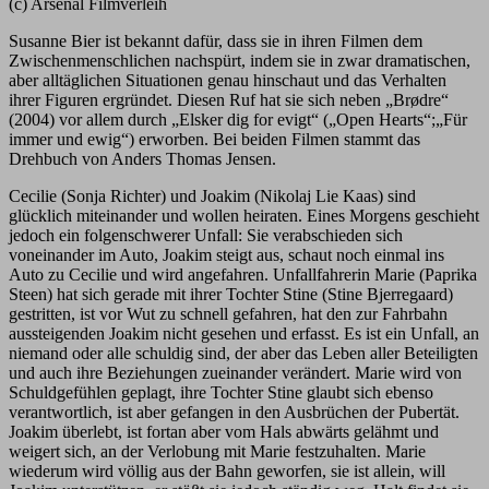
(c) Arsenal Filmverleih
Susanne Bier ist bekannt dafür, dass sie in ihren Filmen dem
Zwischenmenschlichen nachspürt, indem sie in zwar dramatischen,
aber alltäglichen Situationen genau hinschaut und das Verhalten
ihrer Figuren ergründet. Diesen Ruf hat sie sich neben „Brødre“
(2004) vor allem durch „Elsker dig for evigt“ („Open Hearts“;„Für
immer und ewig“) erworben. Bei beiden Filmen stammt das
Drehbuch von Anders Thomas Jensen.
Cecilie (Sonja Richter) und Joakim (Nikolaj Lie Kaas) sind
glücklich miteinander und wollen heiraten. Eines Morgens geschieht
jedoch ein folgenschwerer Unfall: Sie verabschieden sich
voneinander im Auto, Joakim steigt aus, schaut noch einmal ins
Auto zu Cecilie und wird angefahren. Unfallfahrerin Marie (Paprika
Steen) hat sich gerade mit ihrer Tochter Stine (Stine Bjerregaard)
gestritten, ist vor Wut zu schnell gefahren, hat den zur Fahrbahn
aussteigenden Joakim nicht gesehen und erfasst. Es ist ein Unfall, an
niemand oder alle schuldig sind, der aber das Leben aller Beteiligten
und auch ihre Beziehungen zueinander verändert. Marie wird von
Schuldgefühlen geplagt, ihre Tochter Stine glaubt sich ebenso
verantwortlich, ist aber gefangen in den Ausbrüchen der Pubertät.
Joakim überlebt, ist fortan aber vom Hals abwärts gelähmt und
weigert sich, an der Verlobung mit Marie festzuhalten. Marie
wiederum wird völlig aus der Bahn geworfen, sie ist allein, will