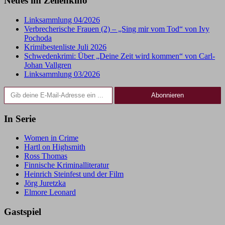
Neues im Zeilenkino
Linksammlung 04/2026
Verbrecherische Frauen (2) – „Sing mir vom Tod“ von Ivy
Pochoda
Krimibestenliste Juli 2026
Schwedenkrimi: Über „Deine Zeit wird kommen“ von Carl-
Johan Vallgren
Linksammlung 03/2026
Gib deine E-Mail-Adresse ein ...
Abonnieren
In Serie
Women in Crime
Hartl on Highsmith
Ross Thomas
Finnische Kriminalliteratur
Heinrich Steinfest und der Film
Jörg Juretzka
Elmore Leonard
Gastspiel