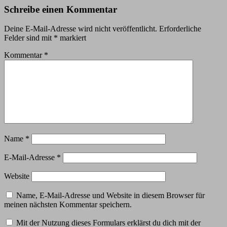
Schreibe einen Kommentar
Deine E-Mail-Adresse wird nicht veröffentlicht.
Erforderliche
Felder sind mit
*
markiert
Kommentar
*
Name
*
E-Mail-Adresse
*
Website
Name, E-Mail-Adresse und Website in diesem Browser für
meinen nächsten Kommentar speichern.
Mit der Nutzung dieses Formulars erklärst du dich mit der