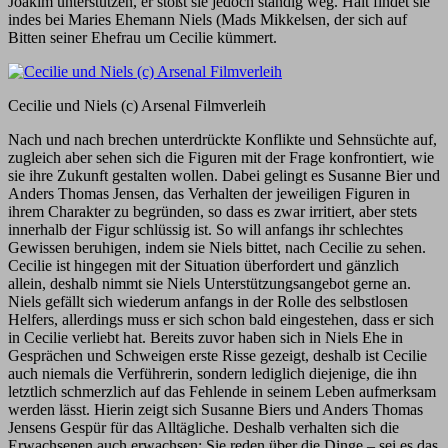
Joakim unterstützen, er stößt sie jedoch ständig weg. Halt findet sie
indes bei Maries Ehemann Niels (Mads Mikkelsen, der sich auf
Bitten seiner Ehefrau um Cecilie kümmert.
Cecilie und Niels (c) Arsenal Filmverleih
Nach und nach brechen unterdrückte Konflikte und Sehnsüchte auf,
zugleich aber sehen sich die Figuren mit der Frage konfrontiert, wie
sie ihre Zukunft gestalten wollen. Dabei gelingt es Susanne Bier und
Anders Thomas Jensen, das Verhalten der jeweiligen Figuren in
ihrem Charakter zu begründen, so dass es zwar irritiert, aber stets
innerhalb der Figur schlüssig ist. So will anfangs ihr schlechtes
Gewissen beruhigen, indem sie Niels bittet, nach Cecilie zu sehen.
Cecilie ist hingegen mit der Situation überfordert und gänzlich
allein, deshalb nimmt sie Niels Unterstützungsangebot gerne an.
Niels gefällt sich wiederum anfangs in der Rolle des selbstlosen
Helfers, allerdings muss er sich schon bald eingestehen, dass er sich
in Cecilie verliebt hat. Bereits zuvor haben sich in Niels Ehe in
Gesprächen und Schweigen erste Risse gezeigt, deshalb ist Cecilie
auch niemals die Verführerin, sondern lediglich diejenige, die ihn
letztlich schmerzlich auf das Fehlende in seinem Leben aufmerksam
werden lässt. Hierin zeigt sich Susanne Biers und Anders Thomas
Jensens Gespür für das Alltägliche. Deshalb verhalten sich die
Erwachsenen auch erwachsen: Sie reden über die Dinge – sei es das