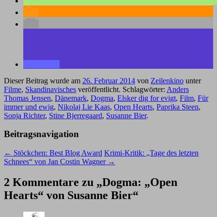
Dieser Beitrag wurde am
26. Februar 2014
von
Zeilenkino
unter
Filme
,
Skandinavisches
veröffentlicht. Schlagwörter:
Anders
Thomas Jensen
,
Dänemark
,
Dogma
,
Elsker dig for evigt
,
Film
,
Für
immer und ewig
,
Nikolaj Lie Kaas
,
Open Hearts
,
Paprika Steen
,
Sonja Richter
,
Stine Bjerregaard
,
Susanne Bier
.
Beitragsnavigation
←
Stöckchen: Best Blog Award
Krimi-Kritik: „Tage des letzten
Schnees“ von Jan Costin Wagner
→
2 Kommentare zu „
Dogma: „Open
Hearts“ von Susanne Bier
“