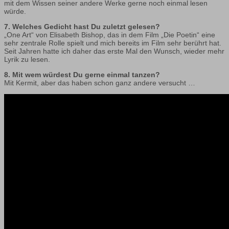
mit dem Wissen seiner andere Werke gerne noch einmal lesen
würde.
7. Welches Gedicht hast Du zuletzt gelesen?
„One Art“ von Elisabeth Bishop, das in dem Film „Die Poetin“ eine
sehr zentrale Rolle spielt und mich bereits im Film sehr berührt hat.
Seit Jahren hatte ich daher das erste Mal den Wunsch, wieder mehr
Lyrik zu lesen.
8. Mit wem würdest Du gerne einmal tanzen?
Mit Kermit, aber das haben schon ganz andere versucht …