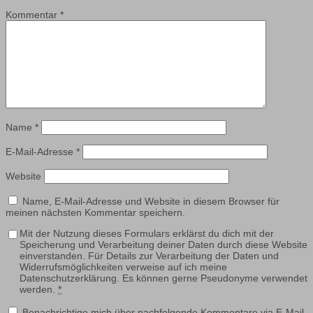
Kommentar
*
Name
*
E-Mail-Adresse
*
Website
Name, E-Mail-Adresse und Website in diesem Browser für
meinen nächsten Kommentar speichern.
Mit der Nutzung dieses Formulars erklärst du dich mit der
Speicherung und Verarbeitung deiner Daten durch diese Website
einverstanden. Für Details zur Verarbeitung der Daten und
Widerrufsmöglichkeiten verweise auf ich meine
Datenschutzerklärung. Es können gerne Pseudonyme verwendet
werden.
*
Benachrichtige mich über nachfolgende Kommentare via E-Mail.