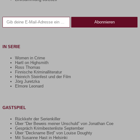
Gib deine E-Mail-Adresse ein ...
Abonnieren
IN SERIE
Women in Crime
Hartl on Highsmith
Ross Thomas
Finnische Kriminalliteratur
Heinrich Steinfest und der Film
Jörg Juretzka
Elmore Leonard
GASTSPIEL
Rückkehr der Serienkiller
Über “Der Beweis meiner Unschuld” von Jonathan Coe
Gespräch Krimibestenliste September
Über “Deckname Bird” von Louise Doughty
Mit Susanne Hast in Helsinki