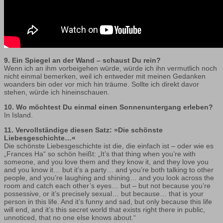
9. Ein Spiegel an der Wand – schaust Du rein?
Wenn ich an ihm vorbeigehen würde, würde ich ihn vermutlich noch
nicht einmal bemerken, weil ich entweder mit meinen Gedanken
woanders bin oder vor mich hin träume. Sollte ich direkt davor
stehen, würde ich hineinschauen.
10. Wo möchtest Du einmal einen Sonnenuntergang erleben?
In Island.
11. Vervollständige diesen Satz: »Die schönste
Liebesgeschichte…«
Die schönste Liebesgeschichte ist die, die einfach ist – oder wie es
„Frances Ha“ so schön heißt: „It’s that thing when you’re with
someone, and you love them and they know it, and they love you
and you know it… but it’s a party… and you’re both talking to other
people, and you’re laughing and shining… and you look across the
room and catch each other’s eyes… but – but not because you’re
possessive, or it’s precisely sexual… but because… that is your
person in this life. And it’s funny and sad, but only because this life
will end, and it’s this secret world that exists right there in public,
unnoticed, that no one else knows about.“