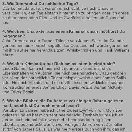
3. Wie überstehst Du schlechte Tage?
Das kommt darauf an, warum er schlecht. Je nach Ursache
versuche ich, den Tag einfach hinter mich zu bringen oder ich greife
zu dem passenden Film. Und im Zweifelsfall helfen mir Chips und
Eis.
4. Welchem Charakter aus einem Kriminalroman möchtest Du
begegnen?
John Turner aus der Turner-Trilogie von James Sallis. Im Grunde
genommen ein ziemlich kaputter Ex-Cop, aber ich würde gerne mal
mit ihm auf seiner Veranda sitzen, Whisky trinken und Hank Williams
hören.
5. Welcher Krimiautor hat Dich am meisten beeindruckt?
Einen Namen kann ich hier nicht nennen, vielmehr sind es
Eigenschaften von Autoren, die mich beeindrucken. Dazu gehören
vor allem das sprachliche Talent beispielsweise eines James Sallis
oder Heinrich Steinfest und die erzählerischen, wirklichkeitsnahen
Konstruktionen eines James Ellroy, David Peace, Adrian McKinty
und Oliver Bottini.
6. Welche Bücher, die Du bereits vor einigen Jahren gelesen
hast, möchtest Du noch einmal lesen?
Vor über 15 Jahren habe ich „The Bluest Eye“ von Toni Morrison
gelesen und es hat mich sehr beeindruckt. Deshalb würde ich es
gerne noch einmal mit etwas mehr Lebenserfahrung lesen.
Ebenfalls beeindruckt war ich vor wenigen Jahren von „Der Killer
stirbt“ von James Sallis. Es war mein erstes Buch von ihm, das ich