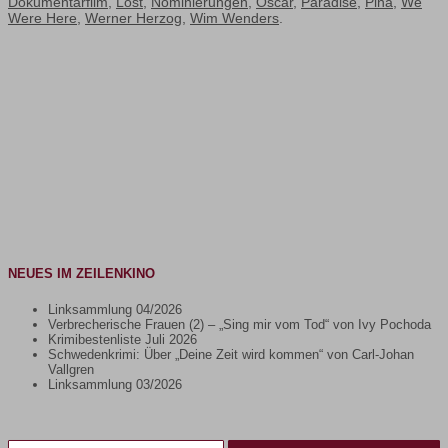
Dokumentarfilm
,
Lost
,
Nominierungen
,
Oscar
,
Paradise
,
Pina
,
We
Were Here
,
Werner Herzog
,
Wim Wenders
.
NEUES IM ZEILENKINO
Linksammlung 04/2026
Verbrecherische Frauen (2) – „Sing mir vom Tod“ von Ivy Pochoda
Krimibestenliste Juli 2026
Schwedenkrimi: Über „Deine Zeit wird kommen“ von Carl-Johan
Vallgren
Linksammlung 03/2026
Gib deine E-Mail-Adresse ein ...