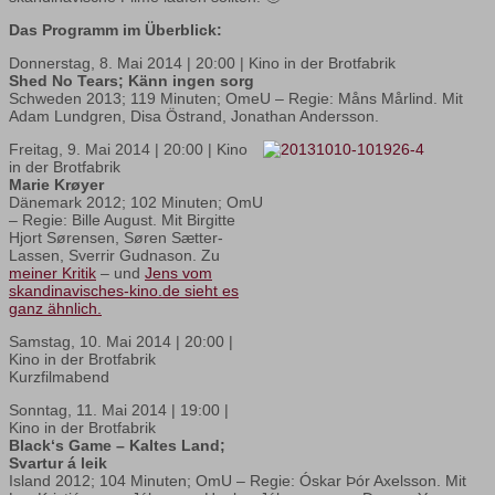
Das Programm im Überblick:
Donnerstag, 8. Mai 2014 | 20:00 | Kino in der Brotfabrik
Shed No Tears; Känn ingen sorg
Schweden 2013; 119 Minuten; OmeU – Regie: Måns Mårlind. Mit
Adam Lundgren, Disa Östrand, Jonathan Andersson.
Freitag, 9. Mai 2014 | 20:00 | Kino
in der Brotfabrik
Marie Krøyer
Dänemark 2012; 102 Minuten; OmU
– Regie: Bille August. Mit Birgitte
Hjort Sørensen, Søren Sætter-
Lassen, Sverrir Gudnason. Zu
meiner Kritik
– und
Jens vom
skandinavisches-kino.de sieht es
ganz ähnlich.
Samstag, 10. Mai 2014 | 20:00 |
Kino in der Brotfabrik
Kurzfilmabend
Sonntag, 11. Mai 2014 | 19:00 |
Kino in der Brotfabrik
Black‘s Game – Kaltes Land;
Svartur á leik
Island 2012; 104 Minuten; OmU – Regie: Óskar Þór Axelsson. Mit