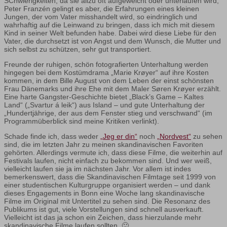
SChwierigkeiten, da sie allzu oft aufgeweicht oder unterlaufen wird,
Peter Franzén gelingt es aber, die Erfahrungen eines kleinen
Jungen, der vom Vater misshandelt wird, so eindringlich und
wahrhaftig auf die Leinwand zu bringen, dass ich mich mit diesem
Kind in seiner Welt befunden habe. Dabei wird diese Liebe für den
Vater, die durchsetzt ist von Angst und dem Wunsch, die Mutter und
sich selbst zu schützen, sehr gut transportiert.
Freunde der ruhigen, schön fotografierten Unterhaltung werden
hingegen bei dem Kostümdrama „Marie Krøyer“ auf ihre Kosten
kommen, in dem Bille August von dem Leben der einst schönsten
Frau Dänemarks und ihre Ehe mit dem Maler Søren Krøyer erzählt.
Eine harte Gangster-Geschichte bietet „Black’s Game – Kaltes
Land“ („Svartur á leik“) aus Island – und gute Unterhaltung der
„Hundertjährige, der aus dem Fenster stieg und verschwand“ (im
Programmüberblick sind meine Kritiken verlinkt).
Schade finde ich, dass weder
„Jeg er din“
noch
„Nordvest“
zu sehen
sind, die im letzten Jahr zu meinen skandinavischen Favoriten
gehörten. Allerdings vermute ich, dass diese Filme, die weiterhin auf
Festivals laufen, nicht einfach zu bekommen sind. Und wer weiß,
vielleicht laufen sie ja im nächsten Jahr. Vor allem ist indes
bemerkenswert, dass die Skandinavischen Filmtage seit 1999 von
einer studentischen Kulturgruppe organisiert werden – und dank
dieses Engagements in Bonn eine Woche lang skandinavische
Filme im Original mit Untertitel zu sehen sind. Die Resonanz des
Publikums ist gut, viele Vorstellungen sind schnell ausverkauft.
Vielleicht ist das ja schon ein Zeichen, dass hierzulande mehr
skandinavische Filme laufen sollten. 🙂