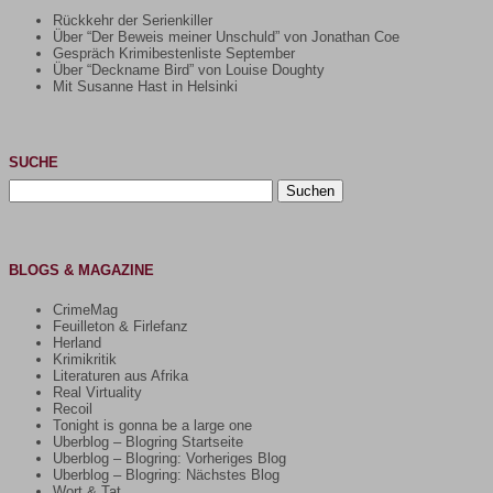
Rückkehr der Serienkiller
Über “Der Beweis meiner Unschuld” von Jonathan Coe
Gespräch Krimibestenliste September
Über “Deckname Bird” von Louise Doughty
Mit Susanne Hast in Helsinki
SUCHE
Suchen
nach:
BLOGS & MAGAZINE
CrimeMag
Feuilleton & Firlefanz
Herland
Krimikritik
Literaturen aus Afrika
Real Virtuality
Recoil
Tonight is gonna be a large one
Uberblog – Blogring Startseite
Uberblog – Blogring: Vorheriges Blog
Uberblog – Blogring: Nächstes Blog
Wort & Tat