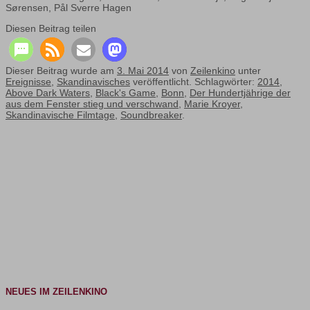
Sørensen, Pål Sverre Hagen
Diesen Beitrag teilen
Dieser Beitrag wurde am
3. Mai 2014
von
Zeilenkino
unter
Ereignisse
,
Skandinavisches
veröffentlicht. Schlagwörter:
2014
,
Above Dark Waters
,
Black's Game
,
Bonn
,
Der Hundertjährige der
aus dem Fenster stieg und verschwand
,
Marie Kroyer
,
Skandinavische Filmtage
,
Soundbreaker
.
NEUES IM ZEILENKINO