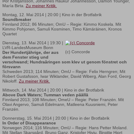
Þor Kristjánsson, Jóhannes Haukur Jóhannesson, Damon Younger,
María Birta.
Zu meiner Kritik.
Montag, 12. Mai 2014 | 20:00 | Kino in der Brotfabrik
Soundbreaker
Finnland 2012; 86 Minuten; OmU – Regie: Kimmo Koskela. Mit
Kimmo Pohjonen, Samuli Kosminen, Timo Kämäräinen, Kronos
Quartet
Dienstag, 13. Mai 2014 | 19:30 |
LVR-LandesMuseum Bonn
(c) Concorde
Der Hundertjährige, der aus
dem Fenster stieg und
verschwand; Hundraåringen som klev ut genom fönstret och
försvann
Schweden 2013; 114 Minuten; OmU – Regie: Felix Herngren; Mit
Robert Gustafsson, Iwar Wiklander, David Wiberg, Alan Ford, Georg
Nikoloff.
Zu meiner Kritik.
Mittwoch, 14. Mai 2014 | 20:00 | Kino in der Brotfabrik
Above Dark Waters; Tumman veden päällä
Finnland 2013; 108 Minuten; OmeU – Regie: Peter Franzén. Mit
Olavi Angervo, Samuli Edelmann, Matleena Kuusniemi, Peter
Franzén.
Donnerstag, 15. Mai 2014 | 20:00 | Kino in der Brotfabrik
In Order of Disappearance
Norwegen 2014; 116 Minuten; OmU – Regie: Hans Petter Moland.
Mit Stellan Skarsgård, Bruno Ganz, Kristofer Hivju, Birgitte Hjort