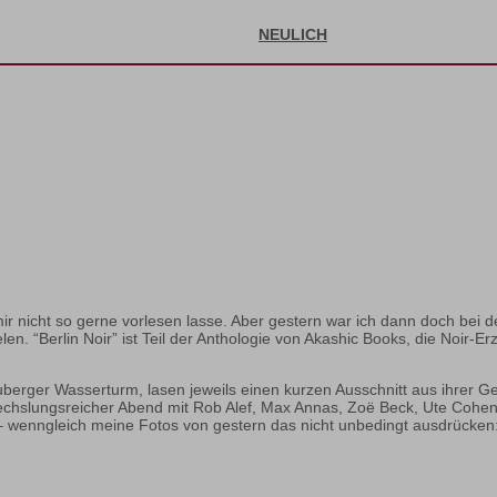
NEULICH
h mir nicht so gerne vorlesen lasse. Aber gestern war ich dann doch be
ielen. “Berlin Noir” ist Teil der Anthologie von Akashic Books, die Noir
uberger Wasserturm, lasen jeweils einen kurzen Ausschnitt aus ihrer
hslungsreicher Abend mit Rob Alef, Max Annas, Zoë Beck, Ute Cohen
 – wenngleich meine Fotos von gestern das nicht unbedingt ausdrücken