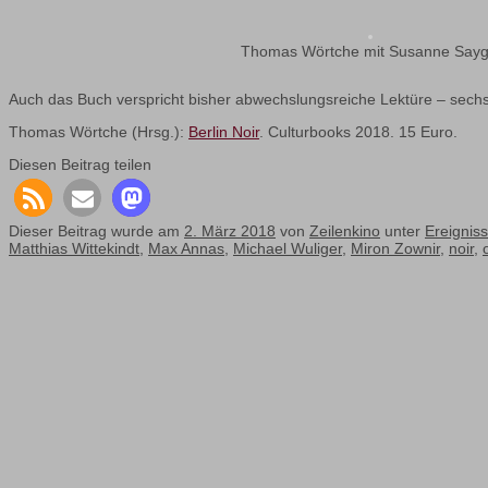
Thomas Wörtche mit Susanne Sayg
Auch das Buch verspricht bisher abwechslungsreiche Lektüre – sech
Thomas Wörtche (Hrsg.):
Berlin Noir
. Culturbooks 2018. 15 Euro.
Diesen Beitrag teilen
Dieser Beitrag wurde am
2. März 2018
von
Zeilenkino
unter
Ereignis
Matthias Wittekindt
,
Max Annas
,
Michael Wuliger
,
Miron Zownir
,
noir
,