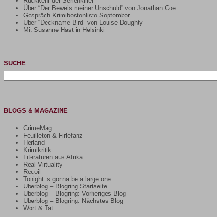
Rückkehr der Serienkiller
Über “Der Beweis meiner Unschuld” von Jonathan Coe
Gespräch Krimibestenliste September
Über “Deckname Bird” von Louise Doughty
Mit Susanne Hast in Helsinki
SUCHE
Suchen
nach:
BLOGS & MAGAZINE
CrimeMag
Feuilleton & Firlefanz
Herland
Krimikritik
Literaturen aus Afrika
Real Virtuality
Recoil
Tonight is gonna be a large one
Uberblog – Blogring Startseite
Uberblog – Blogring: Vorheriges Blog
Uberblog – Blogring: Nächstes Blog
Wort & Tat