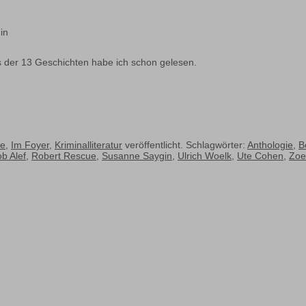
in
s der 13 Geschichten habe ich schon gelesen.
se
,
Im Foyer
,
Kriminalliteratur
veröffentlicht. Schlagwörter:
Anthologie
,
B
ob Alef
,
Robert Rescue
,
Susanne Saygin
,
Ulrich Woelk
,
Ute Cohen
,
Zoe