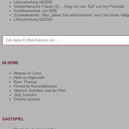
Linksammlung 04/2026
Verbrecherische Frauen (2) – „Sing mir vom Tod“ von Ivy Pochoda
Krimibestenliste Juli 2026
Schwedenkrimi: Über „Deine Zeit wird kommen“ von Carl-Johan Vallg
Linksammlung 03/2026
Gib deine E-Mail-Adresse ein ...
IN SERIE
Women in Crime
Hartl on Highsmith
Ross Thomas
Finnische Kriminalliteratur
Heinrich Steinfest und der Film
Jörg Juretzka
Elmore Leonard
GASTSPIEL