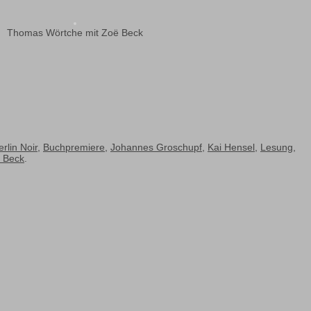
Thomas Wörtche mit Zoë Beck
erlin Noir
,
Buchpremiere
,
Johannes Groschupf
,
Kai Hensel
,
Lesung
,
 Beck
.