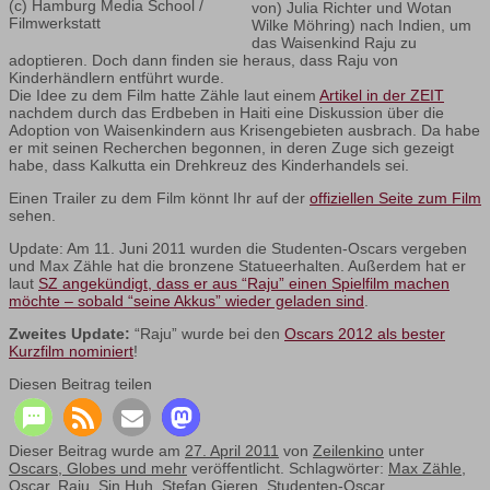
(c) Hamburg Media School /
von) Julia Richter und Wotan
Filmwerkstatt
Wilke Möhring) nach Indien, um
das Waisenkind Raju zu
adoptieren. Doch dann finden sie heraus, dass Raju von
Kinderhändlern entführt wurde.
Die Idee zu dem Film hatte Zähle laut einem
Artikel in der ZEIT
nachdem durch das Erdbeben in Haiti eine Diskussion über die
Adoption von Waisenkindern aus Krisengebieten ausbrach. Da habe
er mit seinen Recherchen begonnen, in deren Zuge sich gezeigt
habe, dass Kalkutta ein Drehkreuz des Kinderhandels sei.
Einen Trailer zu dem Film könnt Ihr auf der
offiziellen Seite zum Film
sehen.
Update: Am 11. Juni 2011 wurden die Studenten-Oscars vergeben
und Max Zähle hat die bronzene Statueerhalten. Außerdem hat er
laut
SZ angekündigt, dass er aus “Raju” einen Spielfilm machen
möchte – sobald “seine Akkus” wieder geladen sind
.
Zweites Update:
“Raju” wurde bei den
Oscars 2012 als bester
Kurzfilm nominiert
!
Diesen Beitrag teilen
Dieser Beitrag wurde am
27. April 2011
von
Zeilenkino
unter
Oscars, Globes und mehr
veröffentlicht. Schlagwörter:
Max Zähle
,
Oscar
,
Raju
,
Sin Huh
,
Stefan Gieren
,
Studenten-Oscar
.