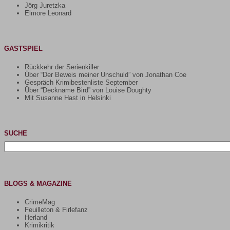
Jörg Juretzka
Elmore Leonard
GASTSPIEL
Rückkehr der Serienkiller
Über “Der Beweis meiner Unschuld” von Jonathan Coe
Gespräch Krimibestenliste September
Über “Deckname Bird” von Louise Doughty
Mit Susanne Hast in Helsinki
SUCHE
Suchen
nach:
BLOGS & MAGAZINE
CrimeMag
Feuilleton & Firlefanz
Herland
Krimikritik