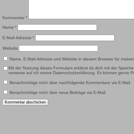
Kommentar
*
Name
*
E-Mail-Adresse
*
Website
Name, E-Mail-Adresse und Website in diesem Browser für meine
Mit der Nutzung dieses Formulars erklärst du dich mit der Speich
verweise auf ich meine Datenschutzerklärung. Es können gerne
Benachrichtige mich über nachfolgende Kommentare via E-Mail.
Benachrichtige mich über neue Beiträge via E-Mail.