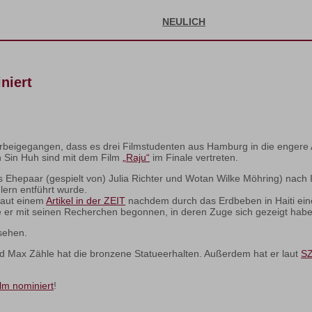
NEULICH
niert
rbeigegangen, dass es drei Filmstudenten aus Hamburg in die engere
 Sin Huh sind mit dem Film
„Raju“
im Finale vertreten.
es Ehepaar (gespielt von) Julia Richter und Wotan Wilke Möhring) nach
ern entführt wurde.
laut einem
Artikel in der ZEIT
nachdem durch das Erdbeben in Haiti ein
 er mit seinen Recherchen begonnen, in deren Zuge sich gezeigt habe,
ehen.
 Max Zähle hat die bronzene Statueerhalten. Außerdem hat er laut
SZ
lm nominiert
!