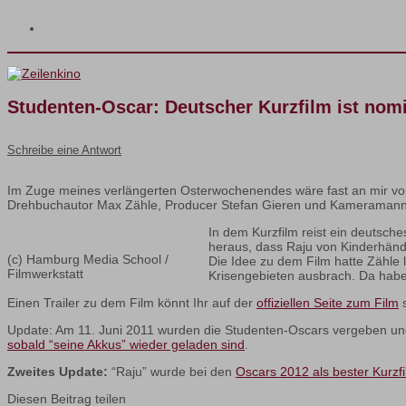
Studenten-Oscar: Deutscher Kurzfilm ist nomi
Schreibe eine Antwort
Im Zuge meines verlängerten Osterwochenendes wäre fast an mir vo
Drehbuchautor Max Zähle, Producer Stefan Gieren und Kameramann
In dem Kurzfilm reist ein deutsch
heraus, dass Raju von Kinderhändl
(c) Hamburg Media School /
Die Idee zu dem Film hatte Zähle 
Filmwerkstatt
Krisengebieten ausbrach. Da habe
Einen Trailer zu dem Film könnt Ihr auf der
offiziellen Seite zum Film
s
Update: Am 11. Juni 2011 wurden die Studenten-Oscars vergeben und
sobald “seine Akkus” wieder geladen sind
.
Zweites Update:
“Raju” wurde bei den
Oscars 2012 als bester Kurzfi
Diesen Beitrag teilen