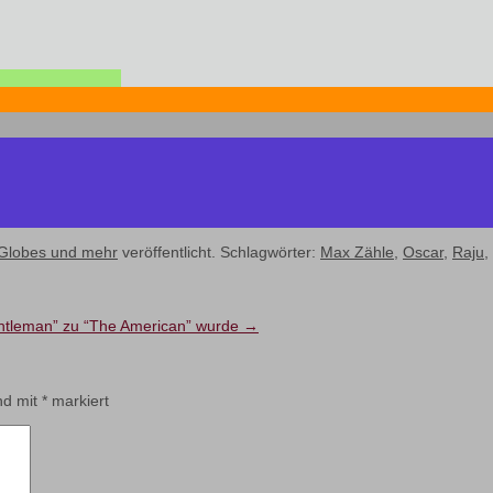
 Globes und mehr
veröffentlicht. Schlagwörter:
Max Zähle
,
Oscar
,
Raju
,
entleman” zu “The American” wurde
→
ind mit
*
markiert