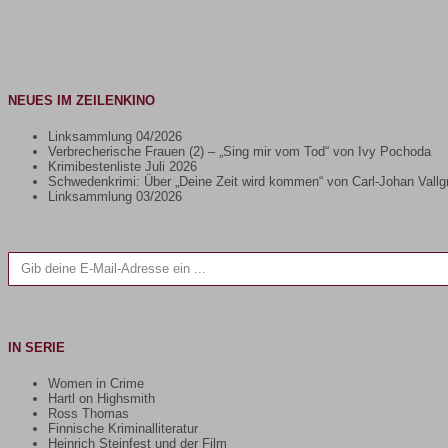
NEUES IM ZEILENKINO
Linksammlung 04/2026
Verbrecherische Frauen (2) – „Sing mir vom Tod“ von Ivy Pochoda
Krimibestenliste Juli 2026
Schwedenkrimi: Über „Deine Zeit wird kommen“ von Carl-Johan Vallg
Linksammlung 03/2026
Gib deine E-Mail-Adresse ein ...
IN SERIE
Women in Crime
Hartl on Highsmith
Ross Thomas
Finnische Kriminalliteratur
Heinrich Steinfest und der Film