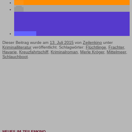
Dieser Beitrag wurde am
13. Juli 2015
von
Zeilenkino
unter
Kriminalliteratur
veröffentlicht. Schlagwörter:
Flüchtlinge
,
Frachter
,
Havarie
,
Kreuzfahrtschiff
,
Kriminalroman
,
Merle Kröger
,
Mittelmeer
,
Schlauchboot
.
NEUES IM ZEILENKINO