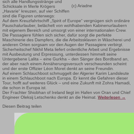
sich alle Handlungsstränge und
(c) Ariadne
Schicksale in Merle Krögers
„Havarie“ kreuzen, auf vier Schiffen
sind die Figuren unterwegs:
Auf dem Kreuzfahrtschiff „Spirit of Europe“ vergnügen sich ordinäre
Pauschalurlauber, belächelt von wohlhabenden Kabinenurlaubern
mit eigenem Bereich und umsorgt von einer internationalen Crew.
Die Passagiere fühlen sich sicher, dafür sorgt die perfekte
Maschinerie des Dampfers, die die Arbeitssklaven in Wäscherei und
anderen Orten sorgsam vor den Augen der Passagiere verbirgt.
Sicherheitschef Nikhil Meta liefert ordentliche Arbeit und Ergebnisse
mit Ausbeutung und Erpressung, unterdessen himmelt seine
Untergebene Lalita – eine Gurkha – den Sänger des Bordband an,
der aber nach einem Annäherungsversuch verschwunden scheint
und der erste Offizier Léon Moret denkt an seine Freundin.
Auf einem Schlauchboot schmuggelt der Algerier Karim Landsleute
in einem Schlauchboot nach Europa. Er kennt die Gefahren dieser
Tour, hofft auf weiteres Glück – und eine Zukunft mit Zohra Hamadi,
die schon in Europa ist.
Der Frachter Shiobhan of Ireland liegt im Hafen von Oran und Chief
Engineer Oleksij Letschenko denkt an die Heimat.
Weiterlesen
→
Diesen Beitrag teilen