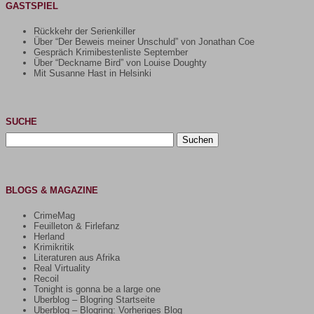
GASTSPIEL
Rückkehr der Serienkiller
Über “Der Beweis meiner Unschuld” von Jonathan Coe
Gespräch Krimibestenliste September
Über “Deckname Bird” von Louise Doughty
Mit Susanne Hast in Helsinki
SUCHE
Suchen
nach:
BLOGS & MAGAZINE
CrimeMag
Feuilleton & Firlefanz
Herland
Krimikritik
Literaturen aus Afrika
Real Virtuality
Recoil
Tonight is gonna be a large one
Uberblog – Blogring Startseite
Uberblog – Blogring: Vorheriges Blog