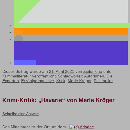
Dieser Beitrag wurde am
21. April 2021
von
Zeilenkino
unter
Kriminalliteratur
veröffentlicht. Schlagwörter:
Autorinnen
,
Die
Experten
,
Erzählperspektive
,
Kritik
,
Merle Kröger
,
Politthriller
.
Krimi-Kritik: „Havarie“ von Merle Kröger
Schreibe eine Antwort
Das Mittelmeer ist der Ort, an dem