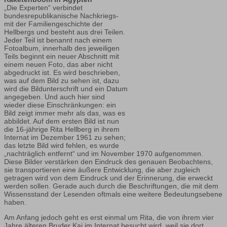
„Die Experten“ verbindet
bundesrepublikanische Nachkriegs-
mit der Familiengeschichte der
Hellbergs und besteht aus drei Teilen.
Jeder Teil ist benannt nach einem
Fotoalbum, innerhalb des jeweiligen
Teils beginnt ein neuer Abschnitt mit
einem neuen Foto, das aber nicht
abgedruckt ist. Es wird beschrieben,
was auf dem Bild zu sehen ist, dazu
wird die Bildunterschrift und ein Datum
angegeben. Und auch hier sind
wieder diese Einschränkungen: ein
Bild zeigt immer mehr als das, was es
abbildet. Auf dem ersten Bild ist nun
die 16-jährige Rita Hellberg in ihrem
Internat im Dezember 1961 zu sehen;
das letzte Bild wird fehlen, es wurde
„nachträglich entfernt“ und im November 1970 aufgenommen.
Diese Bilder verstärken den Eindruck des genauen Beobachtens,
sie transportieren eine äußere Entwicklung, die aber zugleich
getragen wird von dem Eindruck und der Erinnerung, die erweckt
werden sollen. Gerade auch durch die Beschriftungen, die mit dem
Wissensstand der Lesenden oftmals eine weitere Bedeutungsebene
haben.
Am Anfang jedoch geht es erst einmal um Rita, die von ihrem vier
Jahre älteren Bruder Kai im Internat besucht wird, weil sie dort