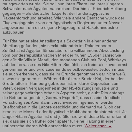
rausgeworfen wurde. Sie soll nun ihren Eltern und ihrer jüngeren
Schwester nach Ägypten nachreisen. Dorthin ist Friedrich Hellberg
gegangen – als deutscher Experte, der für die ägyptische
Raketenforschung arbeitet. Wie viele andere Deutsche wurde der
Flugzeugingenieur von der ägyptischen Regierung unter Nassar
angeworben, um eine eigene Flugzeug- und Raketenindustrie
aufzubauen.
Für Rita hat er eine Anstellung als Sekretärin in einer anderen
Abteilung gefunden, sie steckt mittendrin im Raketenboom.
Zunächst ist Ägypten für sie aber eine willkommene Abwechslung
vom bundesrepublikanischen Mief der frühen 1960er Jahre: Sie
genießt die Villa in Maadi, den mondänen Club mit Pool, Whiskeys
auf der Terrasse des Nile Hilton. Sie fühlt sich freier als zuvor, ernst
genommener und wird zusehends selbstbewusster. Jedoch muss
sie auch erkennen, dass sie im Grunde genommen gar nicht weiß,
in was sie geraten ist: Während ihr älterer Bruder Kai, der bei der
Großmutter in Hamburg geblieben ist, in klarer Opposition zum
Vater, dessen Vergangenheit in der NS-Rüstungsindustrie und
seiner gegenwärtigen Arbeit in Ägypten steht, glaubt Rita anfangs
die Beteuerungen der „German Experts“, dass es eine friedliche
Forschung sei. Aber dann verschwinden Ingenieure, werden
Briefbomben in die Labore geschickt und niemand weiß, ob der
israelische Mossad oder ägyptische Mukhabarat dahintersteckt. Je
länger Rita in Ägypten ist und je älter sie wird, desto klarer erkennt
sie, dass sie sich früher oder später für eine Haltung in einer
unüberschaubaren Welt entscheiden muss.
Weiterlesen
→