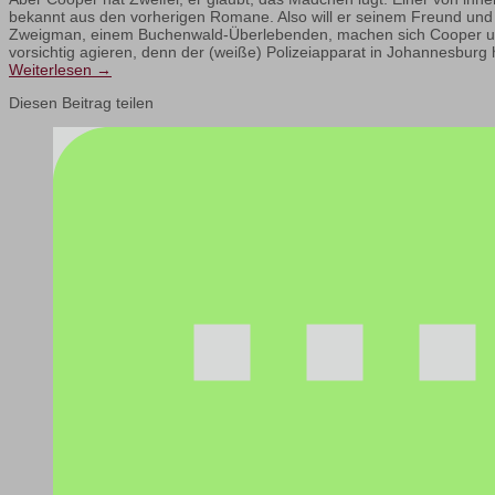
bekannt aus den vorherigen Romane. Also will er seinem Freund und 
Zweigman, einem Buchenwald-Überlebenden, machen sich Cooper und 
vorsichtig agieren, denn der (weiße) Polizeiapparat in Johannesburg 
Weiterlesen
→
Diesen Beitrag teilen