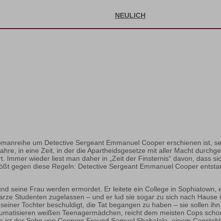
NEULICH
Romanreihe um Detective Sergeant Emmanuel Cooper erschienen ist, se
er Jahre, in eine Zeit, in der die Apartheidsgesetze mit aller Macht du
rt. Immer wieder liest man daher in „Zeit der Finsternis“ davon, dass
stößt gegen diese Regeln: Detective Sergeant Emmanuel Cooper entsta
tor und seine Frau werden ermordet. Er leitete ein College in Sophiatow
rze Studenten zugelassen – und er lud sie sogar zu sich nach Hause 
seiner Tochter beschuldigt, die Tat begangen zu haben – sie sollen i
umatisieren weißen Teenagermädchen, reicht dem meisten Cops schon. S
nen ist der Sohn von Coopers Freund Samuel Shabalala, einem Constab