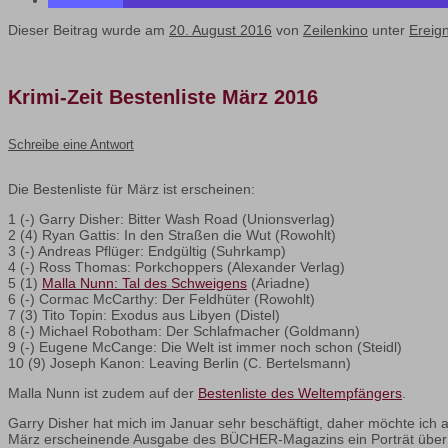
Dieser Beitrag wurde am
20. August 2016
von
Zeilenkino
unter
Ereig
Krimi-Zeit Bestenliste März 2016
Schreibe eine Antwort
Die Bestenliste für März ist erscheinen:
1 (-) Garry Disher: Bitter Wash Road (Unionsverlag)
2 (4) Ryan Gattis: In den Straßen die Wut (Rowohlt)
3 (-) Andreas Pflüger: Endgültig (Suhrkamp)
4 (-) Ross Thomas: Porkchoppers (Alexander Verlag)
5 (1)
Malla Nunn: Tal des Schweigens
(Ariadne)
6 (-) Cormac McCarthy: Der Feldhüter (Rowohlt)
7 (3) Tito Topin: Exodus aus Libyen (Distel)
8 (-) Michael Robotham: Der Schlafmacher (Goldmann)
9 (-) Eugene McCange: Die Welt ist immer noch schon (Steidl)
10 (9) Joseph Kanon: Leaving Berlin (C. Bertelsmann)
Malla Nunn ist zudem auf der
Bestenliste des Weltempfängers
.
Garry Disher hat mich im Januar sehr beschäftigt, daher möchte ich 
März erscheinende Ausgabe des BÜCHER-Magazins ein Porträt über ih