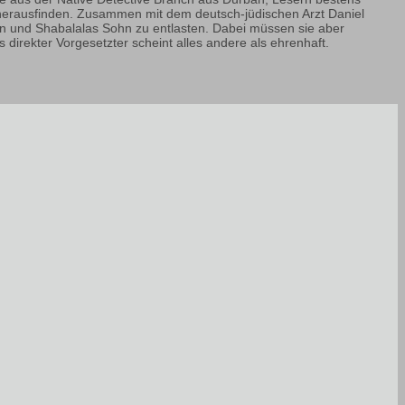
 herausfinden. Zusammen mit dem deutsch-jüdischen Arzt Daniel
 und Shabalalas Sohn zu entlasten. Dabei müssen sie aber
direkter Vorgesetzter scheint alles andere als ehrenhaft.