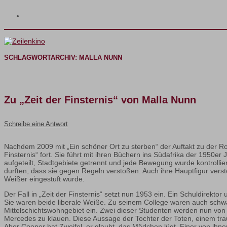
SCHLAGWORTARCHIV:
MALLA NUNN
Zu „Zeit der Finsternis“ von Malla Nunn
Schreibe eine Antwort
Nachdem 2009 mit „Ein schöner Ort zu sterben“ der Auftakt zu der 
Finsternis“ fort. Sie führt mit ihren Büchern ins Südafrika der 1950
aufgeteilt, Stadtgebiete getrennt und jede Bewegung wurde kontrollie
durften, dass sie gegen Regeln verstoßen. Auch ihre Hauptfigur ver
Weißer eingestuft wurde.
Der Fall in „Zeit der Finsternis“ setzt nun 1953 ein. Ein Schuldirek
Sie waren beide liberale Weiße. Zu seinem College waren auch schwa
Mittelschichtswohngebiet ein. Zwei dieser Studenten werden nun von 
Mercedes zu klauen. Diese Aussage der Tochter der Toten, einem tra
Aber Cooper hat Zweifel, er glaubt, das Mädchen lügt. Einer von ih