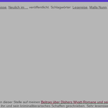
nisse
,
Neulich im ...
veröffentlicht. Schlagwörter:
Lesereise
,
Malla Nunn
.
an dieser Stelle auf meinen
Beitrag über Dishers Wyatt-Romane und se
n und sein kriminalliterarisches Schaffen geschrieben. Sehr lesensw