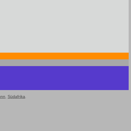
unn
,
Südafrika
.