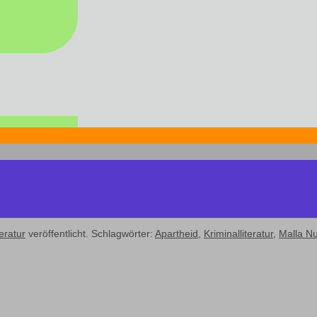
teratur
veröffentlicht. Schlagwörter:
Apartheid
,
Kriminalliteratur
,
Malla N