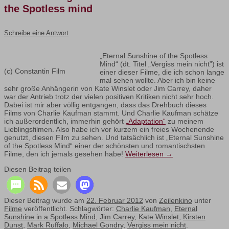
the Spotless mind
Schreibe eine Antwort
„Eternal Sunshine of the Spotless
Mind“ (dt. Titel „Vergiss mein nicht”) ist
(c) Constantin Film
einer dieser Filme, die ich schon lange
mal sehen wollte. Aber ich bin keine
sehr große Anhängerin von Kate Winslet oder Jim Carrey, daher
war der Antrieb trotz der vielen positiven Kritiken nicht sehr hoch.
Dabei ist mir aber völlig entgangen, dass das Drehbuch dieses
Films von Charlie Kaufman stammt. Und Charlie Kaufman schätze
ich außerordentlich, immerhin gehört
„Adaptation“
zu meinem
Lieblingsfilmen. Also habe ich vor kurzem ein freies Wochenende
genutzt, diesen Film zu sehen. Und tatsächlich ist „Eternal Sunshine
of the Spotless Mind“ einer der schönsten und romantischsten
Filme, den ich jemals gesehen habe!
Weiterlesen
→
Diesen Beitrag teilen
Dieser Beitrag wurde am
22. Februar 2012
von
Zeilenkino
unter
Filme
veröffentlicht. Schlagwörter:
Charlie Kaufman
,
Eternal
Sunshine in a Spotless Mind
,
Jim Carrey
,
Kate Winslet
,
Kirsten
Dunst
,
Mark Ruffalo
,
Michael Gondry
,
Vergiss mein nicht
.