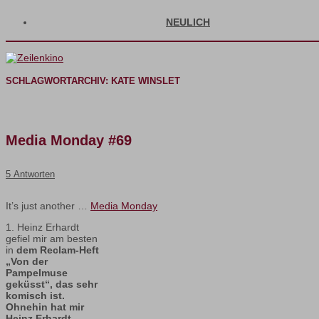
NEULICH
SCHLAGWORTARCHIV:
KATE WINSLET
Media Monday #69
5 Antworten
It’s just another …
Media Monday
1. Heinz Erhardt
gefiel mir am besten
in
dem Reclam-Heft
„Von der
Pampelmuse
geküsst“, das sehr
komisch ist.
Ohnehin hat mir
Heinz Erhardt