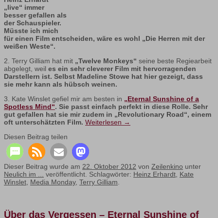
„live“ immer
besser gefallen als
der Schauspieler.
Müsste ich mich
für einen Film entscheiden, wäre es wohl „Die Herren mit der
weißen Weste“.
2. Terry Gilliam hat mit
„Twelve Monkeys“
seine beste Regiearbeit
abgelegt, weil
es ein sehr cleverer Film mit hervorragenden
Darstellern ist. Selbst Madeline Stowe hat hier gezeigt, dass
sie mehr kann als hübsch weinen.
3. Kate Winslet gefiel mir am besten in
„Eternal Sunshine of a
Spotless Mind“
. Sie passt einfach perfekt in diese Rolle. Sehr
gut gefallen hat sie mir zudem in „Revolutionary Road“, einem
oft unterschätzten Film.
Weiterlesen
→
Diesen Beitrag teilen
Dieser Beitrag wurde am
22. Oktober 2012
von
Zeilenkino
unter
Neulich im ...
veröffentlicht. Schlagwörter:
Heinz Erhardt
,
Kate
Winslet
,
Media Monday
,
Terry Gilliam
.
Über das Vergessen – Eternal Sunshine of