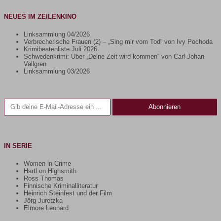
NEUES IM ZEILENKINO
Linksammlung 04/2026
Verbrecherische Frauen (2) – „Sing mir vom Tod“ von Ivy Pochoda
Krimibestenliste Juli 2026
Schwedenkrimi: Über „Deine Zeit wird kommen“ von Carl-Johan
Vallgren
Linksammlung 03/2026
Gib deine E-Mail-Adresse ein ...
Abonnieren
IN SERIE
Women in Crime
Hartl on Highsmith
Ross Thomas
Finnische Kriminalliteratur
Heinrich Steinfest und der Film
Jörg Juretzka
Elmore Leonard