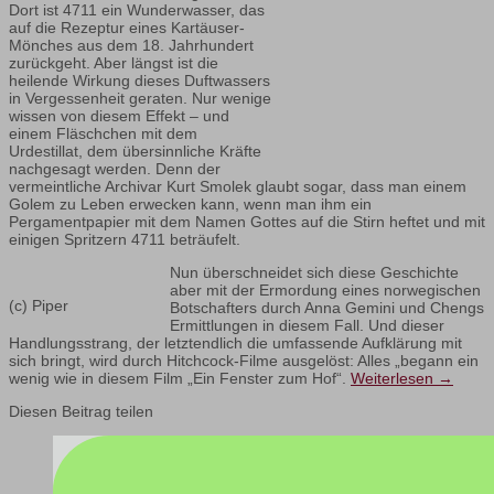
Dort ist 4711 ein Wunderwasser, das
auf die Rezeptur eines Kartäuser-
Mönches aus dem 18. Jahrhundert
zurückgeht. Aber längst ist die
heilende Wirkung dieses Duftwassers
in Vergessenheit geraten. Nur wenige
wissen von diesem Effekt – und
einem Fläschchen mit dem
Urdestillat, dem übersinnliche Kräfte
nachgesagt werden. Denn der
vermeintliche Archivar Kurt Smolek glaubt sogar, dass man einem
Golem zu Leben erwecken kann, wenn man ihm ein
Pergamentpapier mit dem Namen Gottes auf die Stirn heftet und mit
einigen Spritzern 4711 beträufelt.
Nun überschneidet sich diese Geschichte
aber mit der Ermordung eines norwegischen
(c) Piper
Botschafters durch Anna Gemini und Chengs
Ermittlungen in diesem Fall. Und dieser
Handlungsstrang, der letztendlich die umfassende Aufklärung mit
sich bringt, wird durch Hitchcock-Filme ausgelöst: Alles „begann ein
wenig wie in diesem Film „Ein Fenster zum Hof“.
Weiterlesen
→
Diesen Beitrag teilen