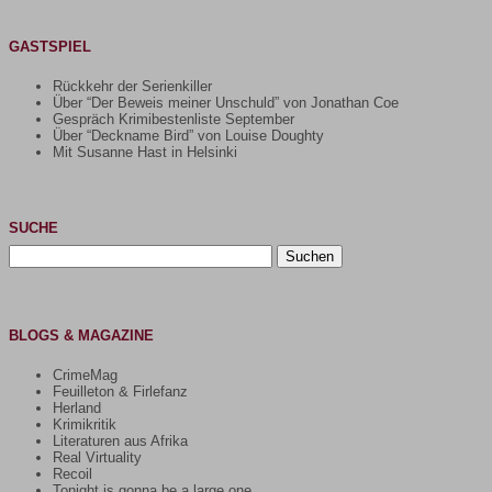
GASTSPIEL
Rückkehr der Serienkiller
Über “Der Beweis meiner Unschuld” von Jonathan Coe
Gespräch Krimibestenliste September
Über “Deckname Bird” von Louise Doughty
Mit Susanne Hast in Helsinki
SUCHE
Suchen
nach:
BLOGS & MAGAZINE
CrimeMag
Feuilleton & Firlefanz
Herland
Krimikritik
Literaturen aus Afrika
Real Virtuality
Recoil
Tonight is gonna be a large one