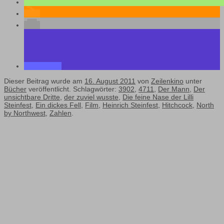
Dieser Beitrag wurde am
16. August 2011
von
Zeilenkino
unter
Bücher
veröffentlicht. Schlagwörter:
3902
,
4711
,
Der Mann
,
Der
unsichtbare Dritte
,
der zuviel wusste
,
Die feine Nase der Lilli
Steinfest
,
Ein dickes Fell
,
Film
,
Heinrich Steinfest
,
Hitchcock
,
North
by Northwest
,
Zahlen
.