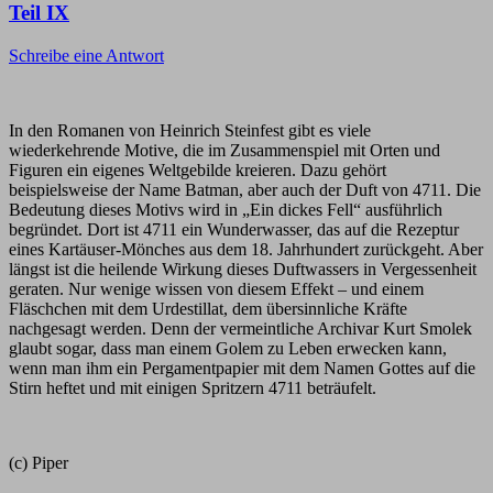
Teil IX
Schreibe eine Antwort
In den Romanen von Heinrich Steinfest gibt es viele
wiederkehrende Motive, die im Zusammenspiel mit Orten und
Figuren ein eigenes Weltgebilde kreieren. Dazu gehört
beispielsweise der Name Batman, aber auch der Duft von 4711. Die
Bedeutung dieses Motivs wird in „Ein dickes Fell“ ausführlich
begründet. Dort ist 4711 ein Wunderwasser, das auf die Rezeptur
eines Kartäuser-Mönches aus dem 18. Jahrhundert zurückgeht. Aber
längst ist die heilende Wirkung dieses Duftwassers in Vergessenheit
geraten. Nur wenige wissen von diesem Effekt – und einem
Fläschchen mit dem Urdestillat, dem übersinnliche Kräfte
nachgesagt werden. Denn der vermeintliche Archivar Kurt Smolek
glaubt sogar, dass man einem Golem zu Leben erwecken kann,
wenn man ihm ein Pergamentpapier mit dem Namen Gottes auf die
Stirn heftet und mit einigen Spritzern 4711 beträufelt.
(c) Piper