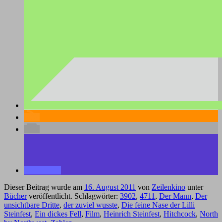
Dieser Beitrag wurde am
16. August 2011
von
Zeilenkino
unter
Bücher
veröffentlicht. Schlagwörter:
3902
,
4711
,
Der Mann
,
Der
unsichtbare Dritte
,
der zuviel wusste
,
Die feine Nase der Lilli
Steinfest
,
Ein dickes Fell
,
Film
,
Heinrich Steinfest
,
Hitchcock
,
North