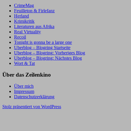
CrimeMag
Feuilleton & Firlefanz
Herland
Krimikritik
Literaturen aus Afrika
Real Virtuality
Recoil
Tonight is gonna be a large one
Uberblog – Blogring Startseite
Uberblog – Blogring: Vorheriges Blog
Uberblog – Blogring: Nächstes Blog
Wort & Tat
Über das Zeilenkino
Über mich
Impressum
Datenschutzerklärung
Stolz präsentiert von WordPress