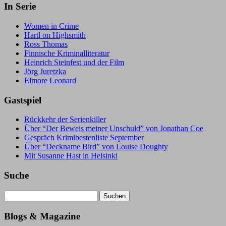
In Serie
Women in Crime
Hartl on Highsmith
Ross Thomas
Finnische Kriminalliteratur
Heinrich Steinfest und der Film
Jörg Juretzka
Elmore Leonard
Gastspiel
Rückkehr der Serienkiller
Über “Der Beweis meiner Unschuld” von Jonathan Coe
Gespräch Krimibestenliste September
Über “Deckname Bird” von Louise Doughty
Mit Susanne Hast in Helsinki
Suche
Suchen
nach:
Blogs & Magazine