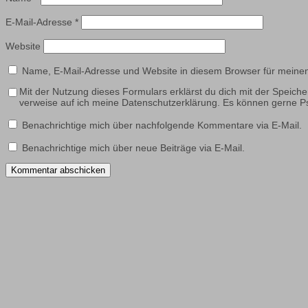
E-Mail-Adresse
*
Website
Name, E-Mail-Adresse und Website in diesem Browser für meine
Mit der Nutzung dieses Formulars erklärst du dich mit der Speich
verweise auf ich meine Datenschutzerklärung. Es können gerne
Benachrichtige mich über nachfolgende Kommentare via E-Mail.
Benachrichtige mich über neue Beiträge via E-Mail.