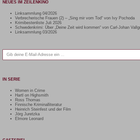
NEUES IM ZEILENKINO
Linksammlung 04/2026
Verbrecherische Frauen (2) – „Sing mir vom Tod“ von Ivy Pochoda
Krimibestenliste Juli 2026
Schwedenkrimi: Über „Deine Zeit wird kommen“ von Carl-Johan Vallg
Linksammlung 03/2026
Gib deine E-Mail-Adresse ein ...
IN SERIE
Women in Crime
Hartl on Highsmith
Ross Thomas
Finnische Kriminalliteratur
Heinrich Steinfest und der Film
Jörg Juretzka
Elmore Leonard