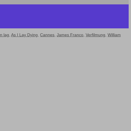
n lag
,
As I Lay Dying
,
Cannes
,
James Franco
,
Verfilmung
,
William