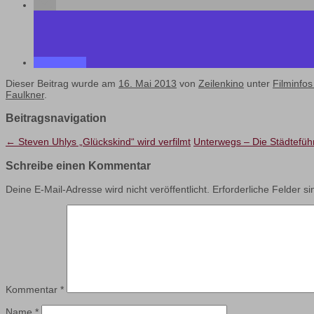
Dieser Beitrag wurde am
16. Mai 2013
von
Zeilenkino
unter
Filminfos
Faulkner
.
Beitragsnavigation
←
Steven Uhlys „Glückskind“ wird verfilmt
Unterwegs – Die Städtefüh
Schreibe einen Kommentar
Deine E-Mail-Adresse wird nicht veröffentlicht.
Erforderliche Felder s
Kommentar
*
Name
*