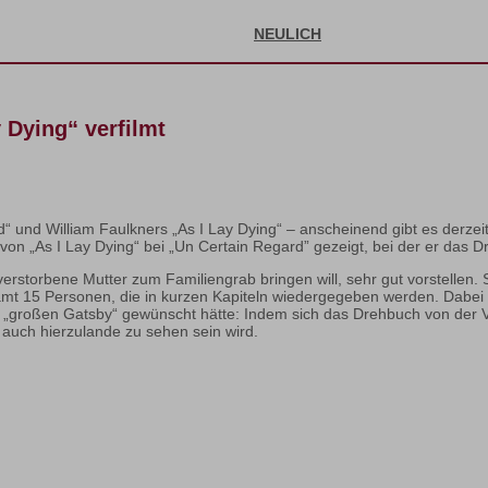
NEULICH
 Dying“ verfilmt
 und William Faulkners „As I Lay Dying“ – anscheinend gibt es derzei
 von „As I Lay Dying“ bei „Un Certain Regard” gezeigt, bei der er das Dr
verstorbene Mutter zum Familiengrab bringen will, sehr gut vorstellen. S
amt 15 Personen, die in kurzen Kapiteln wiedergegeben werden. Dabei 
 des „großen Gatsby“ gewünscht hätte: Indem sich das Drehbuch von de
m auch hierzulande zu sehen sein wird.