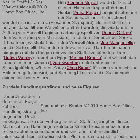
Neu in Staffel 3: Der
Bill (
Stephen Moyer
) wurde kurz nach
Werwolf Alcide © 2010
seinem Heiratsantrag entführt und
Home Box Office, Inc.
Sookie (
Anna Paquin
) beginnt sofort mit
der Suche nach ihm. Hilfesuchend
wendet sie sich an Eric (Alexander Skarsgard). Schnell stellt sich
heraus, dass Bill von Werwölfen entführt wurden, die wiederum im
Auftrag von Russell Edginton (virtuos gespielt von
Dennis O’Hare
),
dem Vampirkönig von Mississippi, handelten. Dennoch will Sookie
Bill befreien, weshalb Eric ihr den Werwolf Alcide (
Joe Manganiello
)
an die Seite stellt. Die anderen Bewohner von Bon Temps haben
hingegen mit den Folgen der zweiten Staffel zu kämpfen: Tara
(
Rutina Wesley
) trauert um Eggs (
Mehcad Brooks
) und will sich das
Leben nehmen, Jason (
Ryan Kwanten
) leidet unter seinen
Schuldgefühlen, während Andy (
Chris Bauer
) für seine vermeintliche
Heldentat gefeiert wird, und Sam begibt sich auf die Suche nach
seinen leiblichen Eltern.
Zu viele Handlungsstränge und neue Figuren
Dadurch werden in
den ersten Folgen
Sam und sein Bruder © 2010 Home Box Office,
zahllose
Inc.
Handlungsstränge
begonnen. Doch
im Gegensatz zu den vorhergehenden Staffeln gelingt es dieses
Mal nicht, alle Handlungen zufriedenstellend zusammenzuführen.
Sie verlaufen nebeneinander und sind auch unterschiedlich
interessant. Beispielsweise ist der Plot um Sam und seine leiblichen