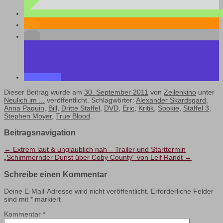
Dieser Beitrag wurde am
30. September 2011
von
Zeilenkino
unter
Neulich im ...
veröffentlicht. Schlagwörter:
Alexander Skardsgard
,
Anna Paquin
,
Bill
,
Dritte Staffel
,
DVD
,
Eric
,
Kritik
,
Sookie
,
Staffel 3
,
Stephen Moyer
,
True Blood
.
Beitragsnavigation
←
Extrem laut & unglaublich nah – Trailer und Starttermin
„Schimmernder Dunst über Coby County“ von Leif Randt
→
Schreibe einen Kommentar
Deine E-Mail-Adresse wird nicht veröffentlicht.
Erforderliche Felder
sind mit
*
markiert
Kommentar
*