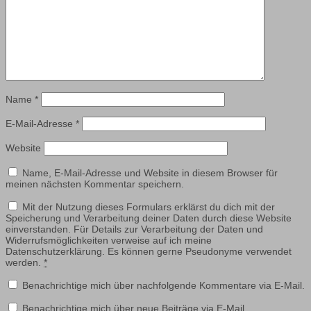
Name
*
E-Mail-Adresse
*
Website
Name, E-Mail-Adresse und Website in diesem Browser für
meinen nächsten Kommentar speichern.
Mit der Nutzung dieses Formulars erklärst du dich mit der
Speicherung und Verarbeitung deiner Daten durch diese Website
einverstanden. Für Details zur Verarbeitung der Daten und
Widerrufsmöglichkeiten verweise auf ich meine
Datenschutzerklärung. Es können gerne Pseudonyme verwendet
werden.
*
Benachrichtige mich über nachfolgende Kommentare via E-Mail.
Benachrichtige mich über neue Beiträge via E-Mail.