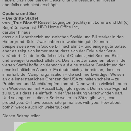
ebenfalls noch nicht erschöpft
Opulenz und Sex
– Die dritte Staffel
Russell Edgington (rechts) mit Lorena und Bill (c)
von „True Blood“
HBO Home Office Inc,
Begrüßenswert ist
darüber hinaus,
dass die Liebesbeziehung zwischen Sookie und Bill stärker in den
Hintergrund rückt. Zwar haben sie weiterhin gute Szenen –
beispielsweise wenn Sookie Bill nachahmt – und einige gute Sätze,
aber es zeigt sich immer mehr, dass sich der Fokus der Serie
verändert. Die dritte Staffel setzt auf Opulenz, viel Sex und Blut –
und weniger Gesellschaftskritik. Das ist nett anzusehen, aber in der
vierten Staffel hoffe ich dennoch auf eine stärkere Gewichtung der
gesellschaftlichen Aspekte. Es deutet sich ja bereits an, dass es
innerhalb der Vampirorganisation – die sich merkwürdiger Weisen
an die innerstaatlichen Grenzen der USA zu halten scheint – zu
Problemen und Machtkämpfen kommt. Dann wird es vielleicht auch
ein Wiedersehen mit Russell Edgington geben. Denn diese Figur ist
zu gut, als dass sie einfach in der Versenkung verschwinden darf.
Und solange es in dieser Serie weiterhin Sätze gibt wie „I can
protect you. Or have passionate primal sex with you. How about
both?“ werde auch ich weitergucken!
Diesen Beitrag teilen