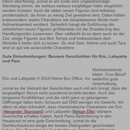
Eltern überflüssig, zumal er am Ende eine unglaubwürdige
Wendung nimmt, die weitaus weitaus sorgfältiger hätte eingeführt
werden müssen. Auch die vielen neuen Figuren sind teilweise
problematisch, da ihnen zu wenig Zeit gewidmet wird. Dabei hätten
insbesondere starke Charaktere wie beispielsweise Alcide mehr
Aufmerksamkeit verdient. Sicherlich hängt die Einführung der
zahlreichen neuen Figuren größtenteils mit der Erweiterung des
Handlungsortes zusammen. Aber vielleicht ist es dann auch an der
Zeit, einige Figuren aus Bon Temps und insbesondere dem
Merlotte‘s hinter sich zu lassen. So sind Sam, Arlene und auch Tara
sind so gut wie auserzählte Charaktere.
Gute Entscheidungen: Bessere Geschichten für Eric, Lafayette
und Pam
Nichtsdestotrotz
bietet „True Blood“
Eric und Lafayette © 2010 Home Box Office, Inc.
weiterhin gute
Unterhaltung,
zumal es die Vielzahl der Geschichten auch mit sich bringt, dass die
langweiligen Storys nicht ausufernd erzählt werden. Auch das
langsame Erzähltempo und die nicht ganz so gelungenen
Cliffhanger fallen beim Schauen auf DVD weniger ins Gewicht. Vor
allem ist aber erfreulich, dass charismatische Charaktere wie Eric
(
Alexander Skarsgard
) und Lafayette (
Nelsan Ellis
) stärkere
Geschichte erhalten haben. Auch Pams Beförderung in den
Hauptcast ist eine gute Entscheidung, zumal ihr die
Drehbuchautoren einige der besten Dialogzeilen geschrieben
haben. Das Potential der Geschichte um Jessica und Hoyt ist