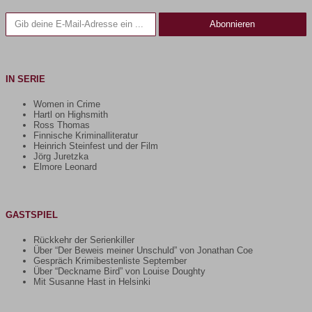
Gib deine E-Mail-Adresse ein ...
Abonnieren
IN SERIE
Women in Crime
Hartl on Highsmith
Ross Thomas
Finnische Kriminalliteratur
Heinrich Steinfest und der Film
Jörg Juretzka
Elmore Leonard
GASTSPIEL
Rückkehr der Serienkiller
Über “Der Beweis meiner Unschuld” von Jonathan Coe
Gespräch Krimibestenliste September
Über “Deckname Bird” von Louise Doughty
Mit Susanne Hast in Helsinki