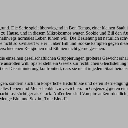
rund. Die Serie spielt überwiegend in Bon Temps, einer kleinen Stadt i
hier zu Hause, und in diesem Mikrokosmos wagen Sookie und Bill den Auf
 halbwegs normales Leben führen will. Die Beziehung ist natürlich schwi
nicht so zivilisiert wie er –, aber Bill und Sookie kämpfen gegen diese
rschiedenen Religionen und Ethnien nicht gerne gesehen.
die einzelnen gesellschaftlichen Gruppierungen größeres Gewicht erhalte
 ausrotten will. Später steht ein Gesetz zur rechtlichen Gleichstellu
er Diskriminierung konfrontiert, dass sie nicht in jedem Staat heirate
ragen, sondern auch um körperliche Bedürfnisse und deren Befriedigung.
 ihr altes Leben und Menschenblut zu verzichten. Im Gegenzug gieren e
acht fast süchtiger als Crack. Außerdem sind Vampire außerordentlich
e Menge Blut und Sex in „True Blood“.