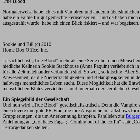
True Blood
Normalerweise habe ich es mit Vampiren und anderen übersinnlichen
habe ein Faible für gut gemachte Fernsehserien – und da haben mich 
ausgestrahlt wurde, habe ich einen Blick riskiert – und war begeistert.
Sookie und Bill (c) 2010
Home Box Office, Inc.
Tatsächlich ist „True Blood“ mehr als eine Serie über einen Mensche
niedliche Kellnerin Sookie Stackhouse (Anna Paquin) verliebt sich in 
für alle Zeit miteinander verbunden sind. So weit, so kitschig. Aber So
Anwesenheit, da die Niederträchtigkeiten und Belanglosigkeiten in den
halbwegs menschliches Leben sucht. Diese Möglichkeit hat die Entwic
menschlichen Blutes verzichten – und innerhalb der sterblichen Gesell
Ein Spiegelbild der Gesellschaft
Und nun wird „True Blood“ gesellschaftskritisch. Denn die Vampire s
eine clevere und gute PR-Frau, die ihre Ansprüche in Talkshows formu
Gruppierungen, die um Anerkennung kämpfen. Parallelen zur
Bürger
Anlehnung an „Got hates Fags“; „Coming out of the coffin“ statt „Co
Terrorgedanken stellen.