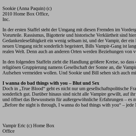
Sookie (Anna Paquin) (c)
2010 Home Box Office,
Inc.
In der ersten Staffel steht der Umgang mit diesen Fremden im Vorderg
Vorurteile. Rassismus, Bigotterie und historische Verklärtheit sind 
Gedankenlesefähigkeit ein wenig seltsam ist, und der Vampir, der ein
neuen Umgang nicht sonderlich begeistert, Bills Vampir-Gang ist lange 
realen Welt. Denn auch an anderen Orten werden Beziehungen von ve
In den folgenden Staffeln zieht die Handlung größere Kreise, so dass 
religiösen Gruppierung namens Gesellschaft der Sonne an, die Vampire
Aufsehen vermeiden wollen. Und Sookie und Bill sehen sich auch mit d
I wanna do bad things with you – Blut und Sex
Doch in „True Blood“ geht es nicht nur um gesellschaftspolitische F
sonderlich gut. Darüber hinaus sind nicht alle Vampire gewillt, auf
und öffnet das Bewusstsein für außergewöhnliche Erfahrungen – es m
„Before the night is through, I wanna do bad things with you“ – jed
Vampir Eric (c) Home Box
Office