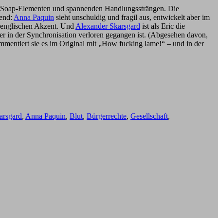
mit Soap-Elementen und spannenden Handlungssträngen. Die
gend:
Anna Paquin
sieht unschuldig und fragil aus, entwickelt aber im
h englischen Akzent. Und
Alexander Skarsgard
ist als Eric die
der in der Synchronisation verloren gegangen ist. (Abgesehen davon,
kommentiert sie es im Original mit „How fucking lame!“ – und in der
arsgard
,
Anna Paquin
,
Blut
,
Bürgerrechte
,
Gesellschaft
,