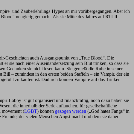
ampire- und Zauberlehrlings-Hypes an mir vorübergegangen. Aber ich
 Blood“ neugierig gemacht. Als sie Mitte des Jahres auf RTLII
Vampir-Geschichten auch Ausgangspunkt von „True Blood“. Die
 er sie nach einer Auseinandersetzung sein Blut trinken, so dass sie
essen Gedanken sie nicht lesen kann. Sie genießt die Ruhe in seiner
Bill – zumindest in den ersten beiden Staffeln – ein Vampir, der ein
bgefüllt zu kaufen ist. Dadurch können Vampire auf das Trinken
ir-Lobby ist gut organisiert und finanzkräftig, noch dazu haben sie
sen, die innerhalb der Serie auftauchen, für gesellschaftliche
al movement (
LGBT
) können
gezogen werden
(„God hates Fangs“ in
ige Fremde, der vielen Menschen Angst macht und dem sie daher