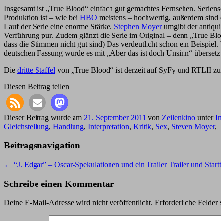
Insgesamt ist „True Blood“ einfach gut gemachtes Fernsehen. Serien
Produktion ist – wie bei
HBO
meistens – hochwertig, außerdem sind d
Lauf der Serie eine enorme Stärke.
Stephen Moyer
umgibt der antiqui
Verführung pur. Zudem glänzt die Serie im Original – denn „True Bloo
dass die Stimmen nicht gut sind) Das verdeutlicht schon ein Beispiel. 
deutschen Fassung wurde es mit „Aber das ist doch Unsinn“ übersetzt.
Die
dritte Staffel
von „True Blood“ ist derzeit auf SyFy und RTLII zu 
Diesen Beitrag teilen
Dieser Beitrag wurde am
21. September 2011
von
Zeilenkino
unter
I
Gleichstellung
,
Handlung
,
Interpretation
,
Kritik
,
Sex
,
Steven Moyer
,
Beitragsnavigation
←
“J. Edgar” – Oscar-Spekulationen und ein Trailer
Trailer und Star
Schreibe einen Kommentar
Deine E-Mail-Adresse wird nicht veröffentlicht.
Erforderliche Felder 