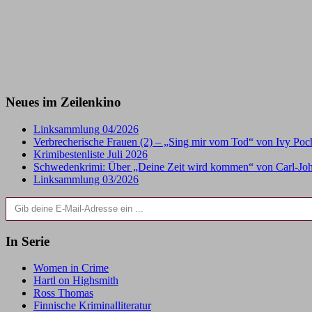
Neues im Zeilenkino
Linksammlung 04/2026
Verbrecherische Frauen (2) – „Sing mir vom Tod“ von Ivy Po
Krimibestenliste Juli 2026
Schwedenkrimi: Über „Deine Zeit wird kommen“ von Carl-Joh
Linksammlung 03/2026
Gib deine E-Mail-Adresse ein ...
In Serie
Women in Crime
Hartl on Highsmith
Ross Thomas
Finnische Kriminalliteratur