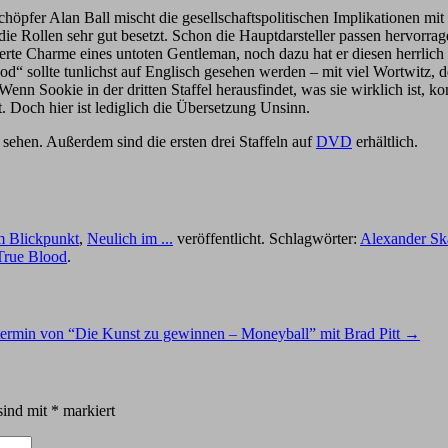
schöpfer Alan Ball mischt die gesellschaftspolitischen Implikationen 
ie Rollen sehr gut besetzt. Schon die Hauptdarsteller passen hervorra
erte Charme eines untoten Gentleman, noch dazu hat er diesen herrlic
d“ sollte tunlichst auf Englisch gesehen werden – mit viel Wortwitz, 
Wenn Sookie in der dritten Staffel herausfindet, was sie wirklich ist, 
 Doch hier ist lediglich die Übersetzung Unsinn.
sehen. Außerdem sind die ersten drei Staffeln auf
DVD
erhältlich.
m Blickpunkt
,
Neulich im ...
veröffentlicht. Schlagwörter:
Alexander Sk
True Blood
.
ttermin von “Die Kunst zu gewinnen – Moneyball” mit Brad Pitt
→
sind mit
*
markiert