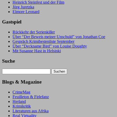
Heinrich Steinfest und der Film
Jörg Juretzka
Elmore Leonard
Gastspiel
Rückkehr der Serienkiller
Über “Der Beweis meiner Unschuld” von Jonathan Coe
Gespräch Krimibestenliste September
Über “Deckname Bird” von Louise Doughty
Mit Susanne Hast in Helsinki
Suche
Suchen
nach:
Blogs & Magazine
CrimeMag
Feuilleton & Firlefanz
Herland
Krimikritik
Literaturen aus Afrika
Real Virtuality