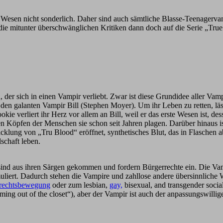
 Wesen nicht sonderlich. Daher sind auch sämtliche Blasse-Teenagerv
die mitunter überschwänglichen Kritiken dann doch auf die Serie „True
n, der sich in einen Vampir verliebt. Zwar ist diese Grundidee aller 
den galanten Vampir Bill (Stephen Moyer). Um ihr Leben zu retten, lässt
okie verliert ihr Herz vor allem an Bill, weil er das erste Wesen ist, d
 Köpfen der Menschen sie schon seit Jahren plagen. Darüber hinaus ist 
klung von „Tru Blood“ eröffnet, synthetisches Blut, das in Flaschen a
schaft leben.
ind aus ihren Särgen gekommen und fordern Bürgerrechte ein. Die Vamp
liert. Dadurch stehen die Vampire und zahllose andere übersinnliche We
rechtsbewegung
oder zum lesbian,
gay,
bisexual, and transgender soci
ming out of the closet“), aber der Vampir ist auch der anpassungswill