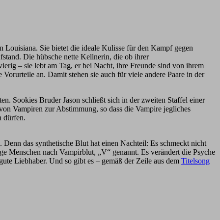
n Louisiana. Sie bietet die ideale Kulisse für den Kampf gegen
stand. Die hübsche nette Kellnerin, die ob ihrer
erig – sie lebt am Tag, er bei Nacht, ihre Freunde sind von ihrem
 Vorurteile an. Damit stehen sie auch für viele andere Paare in der
n. Sookies Bruder Jason schließt sich in der zweiten Staffel einer
ng von Vampiren zur Abstimmung, so dass die Vampire jegliches
n dürfen.
 Denn das synthetische Blut hat einen Nachteil: Es schmeckt nicht
inige Menschen nach Vampirblut, „V“ genannt. Es verändert die Psyche
 gute Liebhaber. Und so gibt es – gemäß der Zeile aus dem
Titelsong