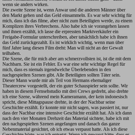
wenn sie anders wirken.
Die zweite Szene ist, wenn Anwar und die anderen Männer über
den Markt gehen und das Geld einsammeln. Es war sehr wichtig für
mich, dass ich das filme, aber nicht zum Beteiligten werde, zu einem
Komplizen ihres Verbrechens. Also habe ich sie vorangehen lassen
und ihnen erzählt, ich lasse die erpressten Marktverkäufer ein
Freigabe-Formular unterschreiben, aber tatsächlich habe ich ihnen
das Geld zurückgezahlt. Es ist wirklich wichtig, wenn man über
fünf Jahre lang diesen Film dreht: Man will nicht an der Gewalt
teilhaben.
Die Szene, die für mich aber am schmerzvollsten ist, ist die mit dem
Nachbarn. Sie ist ein Fehler. Es war eine sehr wichtige Regel für
mich, dass es niemals irgendwelche Überlebenden in den
nachgespielten Szenen gibt. Alle Beteiligten sollten Täter sein.
Dieser Mann wurde mir als Teil von Hermans ehemaliger
Theatercrew vorgestellt, der ein guter Schauspieler sein sollte. Wir
haben in diesem Fernsehstudio mit drei Crews gedreht, also drehte
ich eine Szene, während mein Kameramann, der kein indonesisch
spricht, diese Mittagspause drehte, in der der Nachbar seine
Geschichte erzählt. Er konnte mir nicht sagen, was passiert ist, nur
dass der Nachbar eine intensive Geschichte erzählt hat. Als ich dann
nach den vier Monaten Drehzeit das Material sichtete, habe ich mit
den nachgespielten Szenen angefangen und danach das ganze
Nebenmaterial gesichtet, ob ich etwas verpasst hatte. Als ich diese
Geschichte hörte, war ich entsetzt. Wenn ich gewusst hätte, dass er