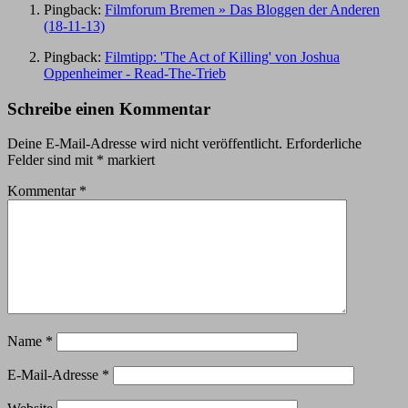
Pingback:
Filmforum Bremen » Das Bloggen der Anderen
(18-11-13)
Pingback:
Filmtipp: 'The Act of Killing' von Joshua
Oppenheimer - Read-The-Trieb
Schreibe einen Kommentar
Deine E-Mail-Adresse wird nicht veröffentlicht.
Erforderliche
Felder sind mit
*
markiert
Kommentar
*
Name
*
E-Mail-Adresse
*