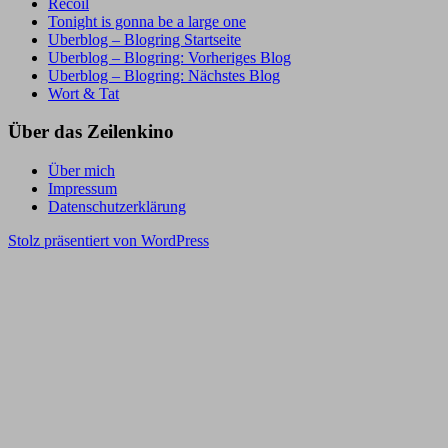
Recoil
Tonight is gonna be a large one
Uberblog – Blogring Startseite
Uberblog – Blogring: Vorheriges Blog
Uberblog – Blogring: Nächstes Blog
Wort & Tat
Über das Zeilenkino
Über mich
Impressum
Datenschutzerklärung
Stolz präsentiert von WordPress