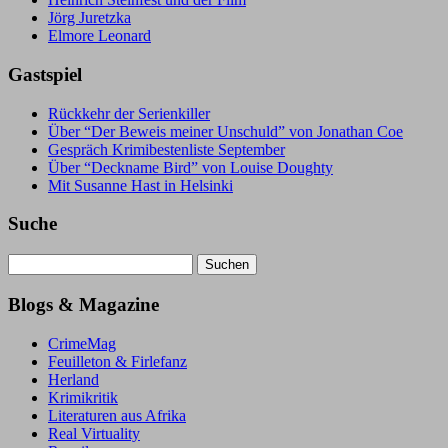
Jörg Juretzka
Elmore Leonard
Gastspiel
Rückkehr der Serienkiller
Über “Der Beweis meiner Unschuld” von Jonathan Coe
Gespräch Krimibestenliste September
Über “Deckname Bird” von Louise Doughty
Mit Susanne Hast in Helsinki
Suche
Suchen
nach:
Blogs & Magazine
CrimeMag
Feuilleton & Firlefanz
Herland
Krimikritik
Literaturen aus Afrika
Real Virtuality