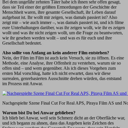
Bei dem ungefähr zehnten Täter habe ich ihnen sehr offen gesagt,
dass sie Teil einer der größten Ermordungen der Geschichte der
Menschheit waren, ihre gesamte Gesellschaft, ihr Leben darauf
aufgebaut ist. Ihr wollt mir zeigen, was damals passiert ist? Also
zeigt mir – wie auch immer –, was damals passiert ist, und ich filme
eure Unterhaltungen darüber, was ihr zeigen wollt, wie ihr es zeigen
wollt und was ihr nicht zeigen wollt, um die Frage zu beantworten,
wie ihr gesehen werden wollt – und was es für euch und ihre
Gesellschaft bedeutet.
Also sollte von Anfang an kein anderer Film entstehen?
Nein, der Film im Film ist auch kein Versuch, sie zu öffnen. Es eine
Methode, eine Analyse, ihre Offenheit zu verstehen, warum sie so
offen sind – und wem gegenüber. Als ich dieses Vorgehen zum
ersten Mal vorschlug, hatte ich nicht erwartet, dass wir diese
surrealen, genrebasierten Ausschnitte drehen würden, das entstand
im Prozess mit Anwar.
Nachgespielte Szene Final Cut For Real APS, Piraya Film AS und N
Warum bist Du bei Anwar geblieben?
Ich blieb bei Anwar, weil sein Schmerz dicht an der Oberfläche war,
und ich begann zu ahnen, dass das Angeben kein Zeichen des