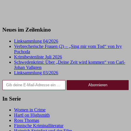
Neues im Zeilenkino
Linksammlung 04/2026
Verbrecherische Frauen (2) – „Sing mir vom Tod“ von Ivy
Pochoda
Krimibestenliste Juli 2026
Schwedenkrimi: Über „Deine Zeit wird kommen“ von Carl-
Johan Vallgren
Linksammlung 03/2026
Gib deine E-Mail-Adresse ein ...
Abonnieren
In Serie
Women in Crime
Hartl on Highsmith
Ross Thomas
Finnische Kriminalliteratur
Heinrich Steinfest und der Film