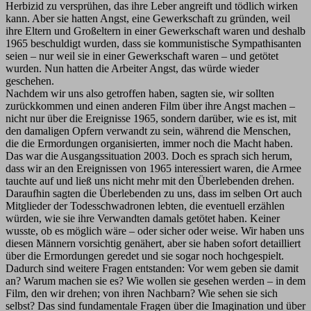
Herbizid zu versprühen, das ihre Leber angreift und tödlich wirken
kann. Aber sie hatten Angst, eine Gewerkschaft zu gründen, weil
ihre Eltern und Großeltern in einer Gewerkschaft waren und deshalb
1965 beschuldigt wurden, dass sie kommunistische Sympathisanten
seien – nur weil sie in einer Gewerkschaft waren – und getötet
wurden. Nun hatten die Arbeiter Angst, das würde wieder
geschehen.
Nachdem wir uns also getroffen haben, sagten sie, wir sollten
zurückkommen und einen anderen Film über ihre Angst machen –
nicht nur über die Ereignisse 1965, sondern darüber, wie es ist, mit
den damaligen Opfern verwandt zu sein, während die Menschen,
die die Ermordungen organisierten, immer noch die Macht haben.
Das war die Ausgangssituation 2003. Doch es sprach sich herum,
dass wir an den Ereignissen von 1965 interessiert waren, die Armee
tauchte auf und ließ uns nicht mehr mit den Überlebenden drehen.
Daraufhin sagten die Überlebenden zu uns, dass im selben Ort auch
Mitglieder der Todesschwadronen lebten, die eventuell erzählen
würden, wie sie ihre Verwandten damals getötet haben. Keiner
wusste, ob es möglich wäre – oder sicher oder weise. Wir haben uns
diesen Männern vorsichtig genähert, aber sie haben sofort detailliert
über die Ermordungen geredet und sie sogar noch hochgespielt.
Dadurch sind weitere Fragen entstanden: Vor wem geben sie damit
an? Warum machen sie es? Wie wollen sie gesehen werden – in dem
Film, den wir drehen; von ihren Nachbarn? Wie sehen sie sich
selbst? Das sind fundamentale Fragen über die Imagination und über