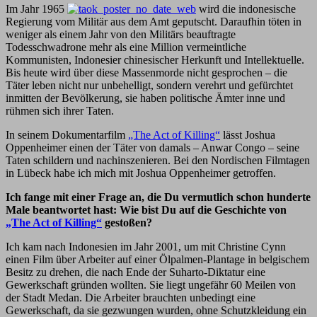
Im Jahr 1965
wird die indonesische
Regierung vom Militär aus dem Amt geputscht. Daraufhin töten in
weniger als einem Jahr von den Militärs beauftragte
Todesschwadrone mehr als eine Million vermeintliche
Kommunisten, Indonesier chinesischer Herkunft und Intellektuelle.
Bis heute wird über diese Massenmorde nicht gesprochen – die
Täter leben nicht nur unbehelligt, sondern verehrt und gefürchtet
inmitten der Bevölkerung, sie haben politische Ämter inne und
rühmen sich ihrer Taten.
In seinem Dokumentarfilm
„The Act of Killing“
lässt Joshua
Oppenheimer einen der Täter von damals – Anwar Congo – seine
Taten schildern und nachinszenieren. Bei den Nordischen Filmtagen
in Lübeck habe ich mich mit Joshua Oppenheimer getroffen.
Ich fange mit einer Frage an, die Du vermutlich schon hunderte
Male beantwortet hast: Wie bist Du auf die Geschichte von
„The Act of Killing“
gestoßen?
Ich kam nach Indonesien im Jahr 2001, um mit Christine Cynn
einen Film über Arbeiter auf einer Ölpalmen-Plantage in belgischem
Besitz zu drehen, die nach Ende der Suharto-Diktatur eine
Gewerkschaft gründen wollten. Sie liegt ungefähr 60 Meilen von
der Stadt Medan. Die Arbeiter brauchten unbedingt eine
Gewerkschaft, da sie gezwungen wurden, ohne Schutzkleidung ein