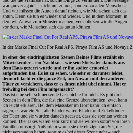
und die die Prämisse hat, solche Dinge zu verhindern. Die Message
war „never again“ – nicht nur zu uns, sondern zu allen Menschen.
Und wir müssen die Augen darauf richten, wie Menschen sich das
antun. Denn sie tun es wieder und wieder. Und in dem Moment, in
dem wir Anwar zum Monster machen, verschließen wir die Augen
vor dem, wie Menschen sich das antun können.
In der Maske Final Cut For Real APS, Piraya Film AS und Novaya 
In einer der eindringlichsten Szenen Deines Films erzählt ein
Mitwirkender – ein Nachbar – wie sein Stiefvater damals aus
dem Haus gezerrt wurde und er ihn später ermordet
aufgefunden hat. Es ist zu sehen, wie sehr er darunter leidet,
dennoch lacht er die ganze Zeit, um Anwar und den anderen
Täter zu versichern, dass er es ihnen nicht übel nimmt. Hat er
freiwillig bei dem Film mitgemacht?
Das ist eine sehr schmerzvolle Geschichte für mich. Es gibt drei
Szenen in dem Film, die fast eine Grenze überschreiten, zwei kann
ich leicht erklären. Bei dem Massaker im Dorf kann ich einfach
sagen, es war ein Set, alle Kinder waren Kinder und Enkelkinder
der Täter und sie wurden danach gecastet, dass sie spontan weinen
können. Die Takes waren sehr kurz und sie wurden sofort von ihren
Familien umsorgt. Außerdem waren sie die einzigen am Set, die
nicht verstanden haben, worum es bei dieser Szene geht – auch