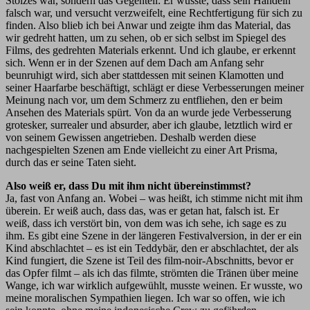
Stolzes war, sondern das Gegenteil: Er wusste, dass sein Handeln
falsch war, und versucht verzweifelt, eine Rechtfertigung für sich zu
finden. Also blieb ich bei Anwar und zeigte ihm das Material, das
wir gedreht hatten, um zu sehen, ob er sich selbst im Spiegel des
Films, des gedrehten Materials erkennt. Und ich glaube, er erkennt
sich. Wenn er in der Szenen auf dem Dach am Anfang sehr
beunruhigt wird, sich aber stattdessen mit seinen Klamotten und
seiner Haarfarbe beschäftigt, schlägt er diese Verbesserungen meiner
Meinung nach vor, um dem Schmerz zu entfliehen, den er beim
Ansehen des Materials spürt. Von da an wurde jede Verbesserung
grotesker, surrealer und absurder, aber ich glaube, letztlich wird er
von seinem Gewissen angetrieben. Deshalb werden diese
nachgespielten Szenen am Ende vielleicht zu einer Art Prisma,
durch das er seine Taten sieht.
Also weiß er, dass Du mit ihm nicht übereinstimmst?
Ja, fast von Anfang an. Wobei – was heißt, ich stimme nicht mit ihm
überein. Er weiß auch, dass das, was er getan hat, falsch ist. Er
weiß, dass ich verstört bin, von dem was ich sehe, ich sage es zu
ihm. Es gibt eine Szene in der längeren Festivalversion, in der er ein
Kind abschlachtet – es ist ein Teddybär, den er abschlachtet, der als
Kind fungiert, die Szene ist Teil des film-noir-Abschnitts, bevor er
das Opfer filmt – als ich das filmte, strömten die Tränen über meine
Wange, ich war wirklich aufgewühlt, musste weinen. Er wusste, wo
meine moralischen Sympathien liegen. Ich war so offen, wie ich