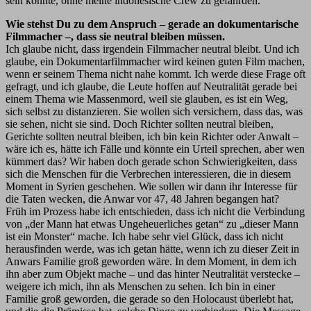
sein konnte, ohne meine indonesische Crew zu gefährden.
Wie stehst Du zu dem Anspruch – gerade an dokumentarische
Filmmacher –, dass sie neutral bleiben müssen.
Ich glaube nicht, dass irgendein Filmmacher neutral bleibt. Und ich
glaube, ein Dokumentarfilmmacher wird keinen guten Film machen,
wenn er seinem Thema nicht nahe kommt. Ich werde diese Frage oft
gefragt, und ich glaube, die Leute hoffen auf Neutralität gerade bei
einem Thema wie Massenmord, weil sie glauben, es ist ein Weg,
sich selbst zu distanzieren. Sie wollen sich versichern, dass das, was
sie sehen, nicht sie sind. Doch Richter sollten neutral bleiben,
Gerichte sollten neutral bleiben, ich bin kein Richter oder Anwalt –
wäre ich es, hätte ich Fälle und könnte ein Urteil sprechen, aber wen
kümmert das? Wir haben doch gerade schon Schwierigkeiten, dass
sich die Menschen für die Verbrechen interessieren, die in diesem
Moment in Syrien geschehen. Wie sollen wir dann ihr Interesse für
die Taten wecken, die Anwar vor 47, 48 Jahren begangen hat?
Früh im Prozess habe ich entschieden, dass ich nicht die Verbindung
von „der Mann hat etwas Ungeheuerliches getan“ zu „dieser Mann
ist ein Monster“ mache. Ich habe sehr viel Glück, dass ich nicht
herausfinden werde, was ich getan hätte, wenn ich zu dieser Zeit in
Anwars Familie groß geworden wäre. In dem Moment, in dem ich
ihn aber zum Objekt mache – und das hinter Neutralität verstecke –
weigere ich mich, ihn als Menschen zu sehen. Ich bin in einer
Familie groß geworden, die gerade so den Holocaust überlebt hat,