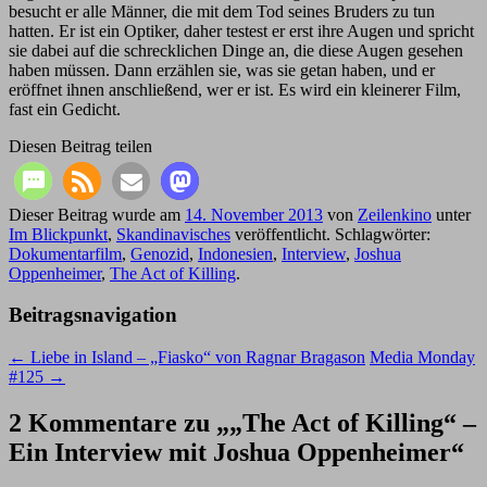
besucht er alle Männer, die mit dem Tod seines Bruders zu tun
hatten. Er ist ein Optiker, daher testest er erst ihre Augen und spricht
sie dabei auf die schrecklichen Dinge an, die diese Augen gesehen
haben müssen. Dann erzählen sie, was sie getan haben, und er
eröffnet ihnen anschließend, wer er ist. Es wird ein kleinerer Film,
fast ein Gedicht.
Diesen Beitrag teilen
Dieser Beitrag wurde am
14. November 2013
von
Zeilenkino
unter
Im Blickpunkt
,
Skandinavisches
veröffentlicht. Schlagwörter:
Dokumentarfilm
,
Genozid
,
Indonesien
,
Interview
,
Joshua
Oppenheimer
,
The Act of Killing
.
Beitragsnavigation
←
Liebe in Island – „Fiasko“ von Ragnar Bragason
Media Monday
#125
→
2 Kommentare zu „
„The Act of Killing“ –
Ein Interview mit Joshua Oppenheimer
“