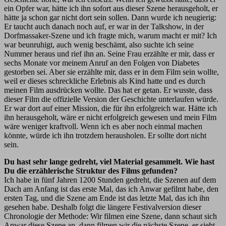
ein Opfer war, hätte ich ihn sofort aus dieser Szene herausgeholt, er
hätte ja schon gar nicht dort sein sollen. Dann wurde ich neugierig:
Er taucht auch danach noch auf, er war in der Talkshow, in der
Dorfmassaker-Szene und ich fragte mich, warum macht er mit? Ich
war beunruhigt, auch wenig beschämt, also suchte ich seine
Nummer heraus und rief ihn an. Seine Frau erzählte er mir, dass er
sechs Monate vor meinem Anruf an den Folgen von Diabetes
gestorben sei. Aber sie erzählte mir, dass er in dem Film sein wollte,
weil er dieses schreckliche Erlebnis als Kind hatte und es durch
meinen Film ausdrücken wollte. Das hat er getan. Er wusste, dass
dieser Film die offizielle Version der Geschichte unterlaufen würde.
Er war dort auf einer Mission, die für ihn erfolgreich war. Hätte ich
ihn herausgeholt, wäre er nicht erfolgreich gewesen und mein Film
wäre weniger kraftvoll. Wenn ich es aber noch einmal machen
könnte, würde ich ihn trotzdem herausholen. Er sollte dort nicht
sein.
Du hast sehr lange gedreht, viel Material gesammelt. Wie hast
Du die erzählerische Struktur des Films gefunden?
Ich habe in fünf Jahren 1200 Stunden gedreht, die Szenen auf dem
Dach am Anfang ist das erste Mal, das ich Anwar gefilmt habe, den
ersten Tag, und die Szene am Ende ist das letzte Mal, das ich ihn
gesehen habe. Deshalb folgt die längere Festivalversion dieser
Chronologie der Methode: Wir filmen eine Szene, dann schaut sich
Anwar diese Szene an, dann filmen wir die nächste Szene, er sieht