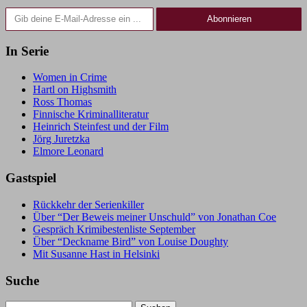
Gib deine E-Mail-Adresse ein ...
Abonnieren
In Serie
Women in Crime
Hartl on Highsmith
Ross Thomas
Finnische Kriminalliteratur
Heinrich Steinfest und der Film
Jörg Juretzka
Elmore Leonard
Gastspiel
Rückkehr der Serienkiller
Über “Der Beweis meiner Unschuld” von Jonathan Coe
Gespräch Krimibestenliste September
Über “Deckname Bird” von Louise Doughty
Mit Susanne Hast in Helsinki
Suche
Suchen