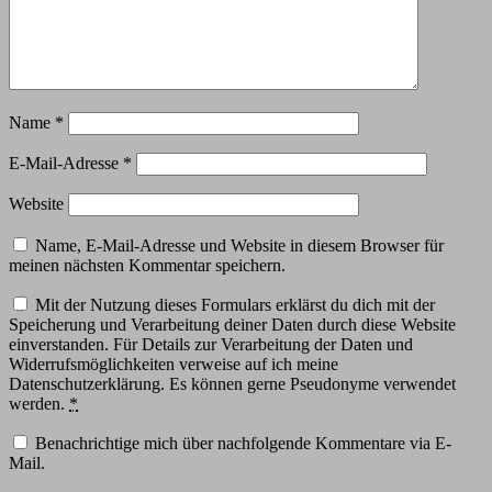
Name
*
E-Mail-Adresse
*
Website
Name, E-Mail-Adresse und Website in diesem Browser für
meinen nächsten Kommentar speichern.
Mit der Nutzung dieses Formulars erklärst du dich mit der
Speicherung und Verarbeitung deiner Daten durch diese Website
einverstanden. Für Details zur Verarbeitung der Daten und
Widerrufsmöglichkeiten verweise auf ich meine
Datenschutzerklärung. Es können gerne Pseudonyme verwendet
werden.
*
Benachrichtige mich über nachfolgende Kommentare via E-
Mail.