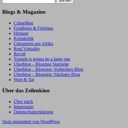
nach:
Blogs & Magazine
CrimeMag
Feuilleton & Firlefanz
Herland
Krimikritik
Literaturen aus Afrika
Real Virtuality
Recoil
Tonight is gonna be a large one
Uberblog – Blogring Startseite
Uberblog – Blogring: Vorheriges Blog
Uberblog – Blogring: Nächstes Blog
Wort & Tat
Über das Zeilenkino
Über mich
Impressum
Datenschutzerklärung
Stolz präsentiert von WordPress