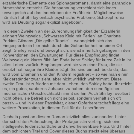
erzählerische Elemente des Spionageromans, damit eine paranoide
Atmosphäre entsteht. Die Anspannung verschiebt sich indes
unweigerlich auf das Innenleben der Erzählerin. Möglicherweise
nämlich hat Shirley einfach psychische Probleme, Schizophrenie
wird als Deutung sogar explizit angeboten.
In diesen Zweifeln an der Zurechnungsfähigkeit der Erzählerin
erinnert Weinzweigs „Schwarzes Kleid mit Perlen“ an Charlotte
Perkins Gilmans „Die gelbe Tapete“ – wenngleich sich das
Eingesperrtsein hier nicht durch die Gebundenheit an einen Ort
zeigt. Shirley reist und bewegt sich, sie ist innerlich gefangen in den
Konventionen, den Erwartungen. Für diese Empfindung findet
Weinzweig ein klares Bild: Am Ende kehrt Shirley für kurze Zeit in ihr
altes Leben zurück. Empfangen wird sie von einer Frau, die sie
ersetzt hat, sogar ihre Kleider trägt. Sie sind einfach beide da, das
wird vom Ehemann und den Kindern registriert – so wie man einen
Kleiderständer zwar sieht, aber nicht wirklich wahrnimmt. Diese
zweite Frau ist zufrieden mit dem Leben, das Shirley hatte. Ihr reicht
es, ein gutes, sauberes Zuhause zu haben, den sonntäglichen
mechanischen Geschlechtsakt nimmt sie hin. Auch Shirley revoltiert
nicht offen, sie befreit sich nicht selbst, sondern verhält sich oft
passiv – und in dieser Passivität, dieser Opferbereitschaft liegt eine
weitere Provokation, in diesem Fall für die Leser*innen.
Deshalb passt an diesem Roman letztlich alles zueinander: hinter
der schlichten Aufmachung der Protagonistin verbirgt sich eine
intelligente, leidenschaftliche und unvorhersehbare Frau. Und hinter
dem schlichten Titel und Cover dieses Buchs steckt eine überaus