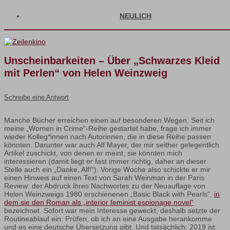
NEULICH
Unscheinbarkeiten – Über „Schwarzes Kleid
mit Perlen“ von Helen Weinzweig
Schreibe eine Antwort
Manche Bücher erreichen einen auf besonderen Wegen. Seit ich
meine „Women in Crime“-Reihe gestartet habe, frage ich immer
wieder Kolleg*innen nach Autorinnen, die in diese Reihe passen
könnten. Darunter war auch Alf Mayer, der mir seither gelegentlich
Artikel zuschickt, von denen er meint, sie könnten mich
interessieren (damit liegt er fast immer richtig, daher an dieser
Stelle auch ein „Danke, Alf!“). Vorige Woche also schickte er mir
einen Hinweis auf einen Text von Sarah Weinman in der Paris
Review: der Abdruck ihres Nachwortes zu der Neuauflage von
Helen Weinzweigs 1980 erschienenen „Basic Black with Pearls“,
in
dem sie den Roman als „interior feminist espionage novel“
bezeichnet. Sofort war mein Interesse geweckt, deshalb setzte der
Routineablauf ein: Prüfen, ob ich an eine Ausgabe herankomme
und es eine deutsche Übersetzung gibt. Und tatsächlich: 2019 ist