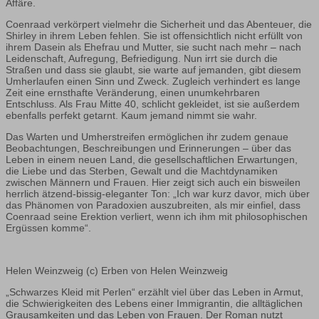
Affäre.
Coenraad verkörpert vielmehr die Sicherheit und das Abenteuer, die
Shirley in ihrem Leben fehlen. Sie ist offensichtlich nicht erfüllt von
ihrem Dasein als Ehefrau und Mutter, sie sucht nach mehr – nach
Leidenschaft, Aufregung, Befriedigung. Nun irrt sie durch die
Straßen und dass sie glaubt, sie warte auf jemanden, gibt diesem
Umherlaufen einen Sinn und Zweck. Zugleich verhindert es lange
Zeit eine ernsthafte Veränderung, einen unumkehrbaren
Entschluss. Als Frau Mitte 40, schlicht gekleidet, ist sie außerdem
ebenfalls perfekt getarnt. Kaum jemand nimmt sie wahr.
Das Warten und Umherstreifen ermöglichen ihr zudem genaue
Beobachtungen, Beschreibungen und Erinnerungen – über das
Leben in einem neuen Land, die gesellschaftlichen Erwartungen,
die Liebe und das Sterben, Gewalt und die Machtdynamiken
zwischen Männern und Frauen. Hier zeigt sich auch ein bisweilen
herrlich ätzend-bissig-eleganter Ton: „Ich war kurz davor, mich über
das Phänomen von Paradoxien auszubreiten, als mir einfiel, dass
Coenraad seine Erektion verliert, wenn ich ihm mit philosophischen
Ergüssen komme“.
Helen Weinzweig (c) Erben von Helen Weinzweig
„Schwarzes Kleid mit Perlen“ erzählt viel über das Leben in Armut,
die Schwierigkeiten des Lebens einer Immigrantin, die alltäglichen
Grausamkeiten und das Leben von Frauen. Der Roman nutzt