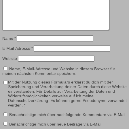
Name
*
E-Mail-Adresse
*
Website
Name, E-Mail-Adresse und Website in diesem Browser für
meinen nächsten Kommentar speichern.
Mit der Nutzung dieses Formulars erklärst du dich mit der
Speicherung und Verarbeitung deiner Daten durch diese Website
einverstanden. Für Details zur Verarbeitung der Daten und
Widerrufsmöglichkeiten verweise auf ich meine
Datenschutzerklärung. Es können gerne Pseudonyme verwendet
werden.
*
Benachrichtige mich über nachfolgende Kommentare via E-Mail.
Benachrichtige mich über neue Beiträge via E-Mail.