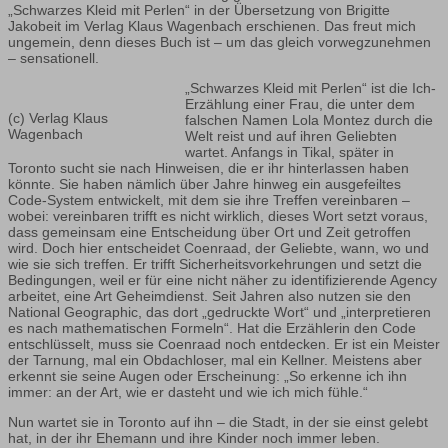
„Schwarzes Kleid mit Perlen“ in der Übersetzung von Brigitte
Jakobeit im Verlag Klaus Wagenbach erschienen. Das freut mich
ungemein, denn dieses Buch ist – um das gleich vorwegzunehmen
– sensationell.
„Schwarzes Kleid mit Perlen“ ist die Ich-
Erzählung einer Frau, die unter dem
(c) Verlag Klaus
falschen Namen Lola Montez durch die
Wagenbach
Welt reist und auf ihren Geliebten
wartet. Anfangs in Tikal, später in
Toronto sucht sie nach Hinweisen, die er ihr hinterlassen haben
könnte. Sie haben nämlich über Jahre hinweg ein ausgefeiltes
Code-System entwickelt, mit dem sie ihre Treffen vereinbaren –
wobei: vereinbaren trifft es nicht wirklich, dieses Wort setzt voraus,
dass gemeinsam eine Entscheidung über Ort und Zeit getroffen
wird. Doch hier entscheidet Coenraad, der Geliebte, wann, wo und
wie sie sich treffen. Er trifft Sicherheitsvorkehrungen und setzt die
Bedingungen, weil er für eine nicht näher zu identifizierende Agency
arbeitet, eine Art Geheimdienst. Seit Jahren also nutzen sie den
National Geographic, das dort „gedruckte Wort“ und „interpretieren
es nach mathematischen Formeln“. Hat die Erzählerin den Code
entschlüsselt, muss sie Coenraad noch entdecken. Er ist ein Meister
der Tarnung, mal ein Obdachloser, mal ein Kellner. Meistens aber
erkennt sie seine Augen oder Erscheinung: „So erkenne ich ihn
immer: an der Art, wie er dasteht und wie ich mich fühle.“
Nun wartet sie in Toronto auf ihn – die Stadt, in der sie einst gelebt
hat, in der ihr Ehemann und ihre Kinder noch immer leben.