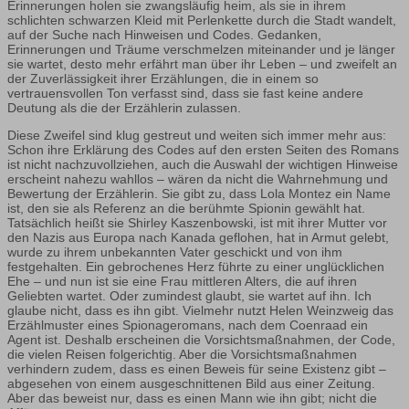
Erinnerungen holen sie zwangsläufig heim, als sie in ihrem
schlichten schwarzen Kleid mit Perlenkette durch die Stadt wandelt,
auf der Suche nach Hinweisen und Codes. Gedanken,
Erinnerungen und Träume verschmelzen miteinander und je länger
sie wartet, desto mehr erfährt man über ihr Leben – und zweifelt an
der Zuverlässigkeit ihrer Erzählungen, die in einem so
vertrauensvollen Ton verfasst sind, dass sie fast keine andere
Deutung als die der Erzählerin zulassen.
Diese Zweifel sind klug gestreut und weiten sich immer mehr aus:
Schon ihre Erklärung des Codes auf den ersten Seiten des Romans
ist nicht nachzuvollziehen, auch die Auswahl der wichtigen Hinweise
erscheint nahezu wahllos – wären da nicht die Wahrnehmung und
Bewertung der Erzählerin. Sie gibt zu, dass Lola Montez ein Name
ist, den sie als Referenz an die berühmte Spionin gewählt hat.
Tatsächlich heißt sie Shirley Kaszenbowski, ist mit ihrer Mutter vor
den Nazis aus Europa nach Kanada geflohen, hat in Armut gelebt,
wurde zu ihrem unbekannten Vater geschickt und von ihm
festgehalten. Ein gebrochenes Herz führte zu einer unglücklichen
Ehe – und nun ist sie eine Frau mittleren Alters, die auf ihren
Geliebten wartet. Oder zumindest glaubt, sie wartet auf ihn. Ich
glaube nicht, dass es ihn gibt. Vielmehr nutzt Helen Weinzweig das
Erzählmuster eines Spionageromans, nach dem Coenraad ein
Agent ist. Deshalb erscheinen die Vorsichtsmaßnahmen, der Code,
die vielen Reisen folgerichtig. Aber die Vorsichtsmaßnahmen
verhindern zudem, dass es einen Beweis für seine Existenz gibt –
abgesehen von einem ausgeschnittenen Bild aus einer Zeitung.
Aber das beweist nur, dass es einen Mann wie ihn gibt; nicht die