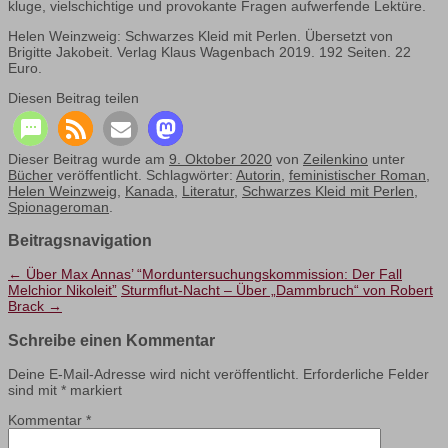
kluge, vielschichtige und provokante Fragen aufwerfende Lektüre.
Helen Weinzweig: Schwarzes Kleid mit Perlen. Übersetzt von
Brigitte Jakobeit. Verlag Klaus Wagenbach 2019. 192 Seiten. 22
Euro.
Diesen Beitrag teilen
Dieser Beitrag wurde am
9. Oktober 2020
von
Zeilenkino
unter
Bücher
veröffentlicht. Schlagwörter:
Autorin
,
feministischer Roman
,
Helen Weinzweig
,
Kanada
,
Literatur
,
Schwarzes Kleid mit Perlen
,
Spionageroman
.
Beitragsnavigation
←
Über Max Annas’ “Morduntersuchungskommission: Der Fall
Melchior Nikoleit”
Sturmflut-Nacht – Über „Dammbruch“ von Robert
Brack
→
Schreibe einen Kommentar
Deine E-Mail-Adresse wird nicht veröffentlicht.
Erforderliche Felder
sind mit
*
markiert
Kommentar
*