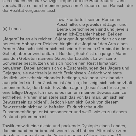
sich einfach ein paar winzige Tropfen auf die Haut träufelt. Dann
verschafft sie einem für einen gewissen Zeitraum einen Rausch, der
die Realität vergessen lässt.
Towfik unterteilt seinen Roman in
Abschnitte, die jeweils mit Jäger und
(c) Lenos
Beute überschrieben sind und jeweils
einen Ich-Erzähler haben. Bei den
„Jägern“ ist es ein reicher 16-jähriger Jugendlicher, der sich dem
neuesten Hobby der Reichen hingibt: die Jagd auf den Arm eines
Armen. Also schleicht er sich mit seiner Freundin Germinal in deren
Gebiet, aber er wird enttarnt. Bei der „Beute“ ist ein junger Mann
aus den Gebieten namens Gâbir, der Erzähler. Er will seine
Schwester beschützen und sich noch einen Rest Humanität
bewahren. Dabei ändern sich die Zuschreibungen des Jägers und
Gejagten, sie wechseln je nach Ereignissen. Jedoch wird stets
deutlich, wie sehr sie einander bedingen, wie sehr sie einander
ausgeliefert sind. Ihr Zustand ist ähnlich, das zeigt sich schmerzhaft
an einem Satz, den beide Erzähler sagen: „Lesen“ sei für sie „nur
eine billige Droge. Ich mache es nur, um meinen Bewusstsein zu
entfliehen. Früher, man stelle sich das vor, las man, um sich ein
Bewusstsein zu bilden!“. Jedoch kann sich Gabir von diesem
Bewusstsein nicht völlig befreien. Er durchschaut die
Zusammenhänge, er ist besonnener und weiß, wie es zu diesem
Zustand gekommen ist.
Towfik entwirft eine dichte und packende Dystopie eines Landes,
das niemand mehr braucht, wenn Israel hat eine Alternative zum
Suezkanal gebaut und die Amerikaner eine Alternative zum Öl