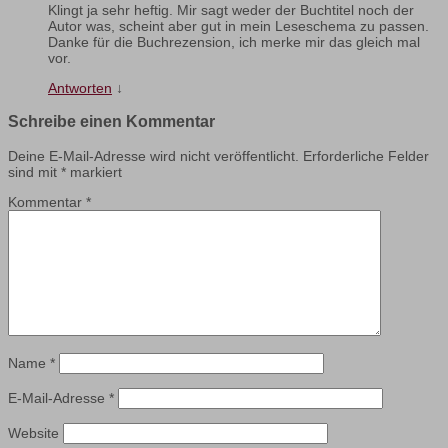
Klingt ja sehr heftig. Mir sagt weder der Buchtitel noch der
Autor was, scheint aber gut in mein Leseschema zu passen.
Danke für die Buchrezension, ich merke mir das gleich mal
vor.
Antworten
↓
Schreibe einen Kommentar
Deine E-Mail-Adresse wird nicht veröffentlicht.
Erforderliche Felder
sind mit
*
markiert
Kommentar
*
Name
*
E-Mail-Adresse
*
Website