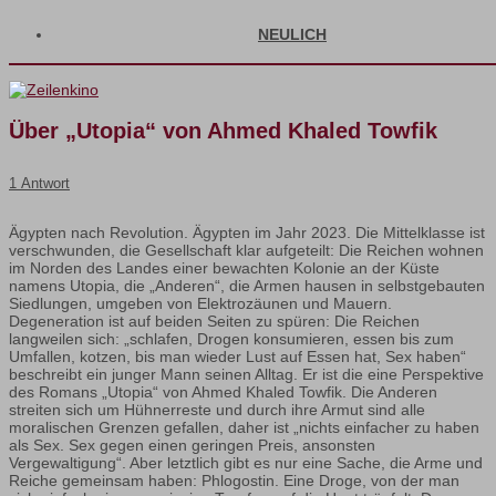
NEULICH
Über „Utopia“ von Ahmed Khaled Towfik
1 Antwort
Ägypten nach Revolution. Ägypten im Jahr 2023. Die Mittelklasse ist
verschwunden, die Gesellschaft klar aufgeteilt: Die Reichen wohnen
im Norden des Landes einer bewachten Kolonie an der Küste
namens Utopia, die „Anderen“, die Armen hausen in selbstgebauten
Siedlungen, umgeben von Elektrozäunen und Mauern.
Degeneration ist auf beiden Seiten zu spüren: Die Reichen
langweilen sich: „schlafen, Drogen konsumieren, essen bis zum
Umfallen, kotzen, bis man wieder Lust auf Essen hat, Sex haben“
beschreibt ein junger Mann seinen Alltag. Er ist die eine Perspektive
des Romans „Utopia“ von Ahmed Khaled Towfik. Die Anderen
streiten sich um Hühnerreste und durch ihre Armut sind alle
moralischen Grenzen gefallen, daher ist „nichts einfacher zu haben
als Sex. Sex gegen einen geringen Preis, ansonsten
Vergewaltigung“. Aber letztlich gibt es nur eine Sache, die Arme und
Reiche gemeinsam haben: Phlogostin. Eine Droge, von der man