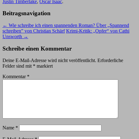
Justin Timberlake
,
Oscar Isaac
.
Beitragsnavigation
←
Wie schreibe ich einen spannenden Roman? Über „Spannend
schreiben” von Christian Schärf
Krimi-Kritik: „Opfer“ von Cathi
Unsworth
→
Schreibe einen Kommentar
Deine E-Mail-Adresse wird nicht veröffentlicht.
Erforderliche
Felder sind mit
*
markiert
Kommentar
*
Name
*