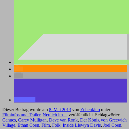
Dieser Beitrag wurde am
8. Mai 2013
von
Zeilenkino
unter
Filminfos und Trailer
,
Neulich im ...
veröffentlicht. Schlagwörter:
Cannes
,
Carey Mulligan
,
Dave van Ronk
,
Der König von Greewich
Village
,
Ethan Coen
,
Film
,
Folk
,
Inside Llewyn Davis
,
Joel Coen
,