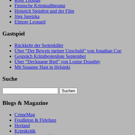
Ross Thomas
Finnische Kriminalliteratur
Heinrich Steinfest und der Film
Jörg Juretzka
Elmore Leonard
Gastspiel
Rückkehr der Serienkiller
Über “Der Beweis meiner Unschuld” von Jonathan Coe
Gespräch Krimibestenliste September
Über “Deckname Bird” von Louise Doughty
Mit Susanne Hast in Helsinki
Suche
Suchen
nach:
Blogs & Magazine
CrimeMag
Feuilleton & Firlefanz
Herland
Krimikritik