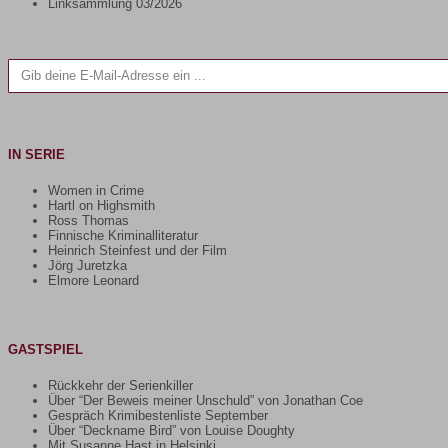
Linksammlung 03/2026
Gib deine E-Mail-Adresse ein ...
IN SERIE
Women in Crime
Hartl on Highsmith
Ross Thomas
Finnische Kriminalliteratur
Heinrich Steinfest und der Film
Jörg Juretzka
Elmore Leonard
GASTSPIEL
Rückkehr der Serienkiller
Über “Der Beweis meiner Unschuld” von Jonathan Coe
Gespräch Krimibestenliste September
Über “Deckname Bird” von Louise Doughty
Mit Susanne Hast in Helsinki