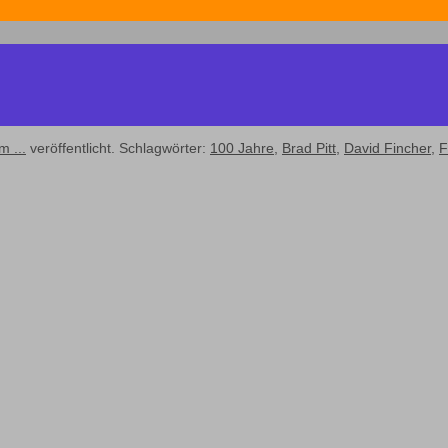
m ...
veröffentlicht. Schlagwörter:
100 Jahre
,
Brad Pitt
,
David Fincher
,
F