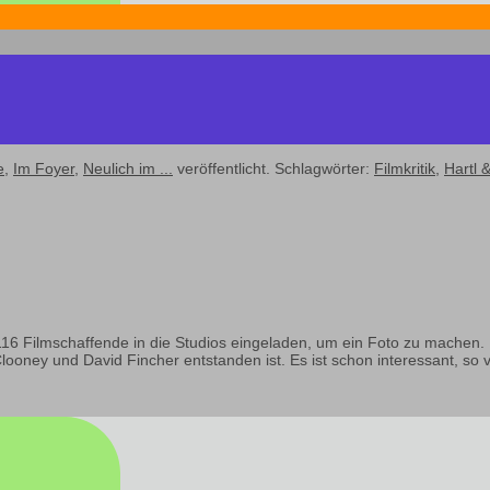
e
,
Im Foyer
,
Neulich im ...
veröffentlicht. Schlagwörter:
Filmkritik
,
Hartl 
 Filmschaffende in die Studios eingeladen, um ein Foto zu machen. Ein
ooney und David Fincher entstanden ist. Es ist schon interessant, so 