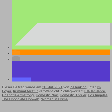
Dieser Beitrag wurde am
20. Juli 2021
von
Zeilenkino
unter
Im
Foyer
,
Kriminalliteratur
veröffentlicht. Schlagwörter:
1940er Jahre
,
Charlotte Armstrong
,
Domestic Noir
,
Domestic Thriller
,
Los Angeles
,
The Chocolate Cobweb
,
Women in Crime
.