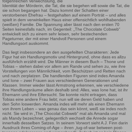
folgenreichen Verwechslung, die
Identität der Mörderin, die Tat, die sie begehen will sowie die Tat, die
sie schon begangen hat. Dazu kommt der Schatten einer
verstorbenen Ehefrau – festgehalten auf einem Porträt – und alles
spielt in dem verwinkelten Haus einer offensichtlich wohlhabenden
(weißen) Familie. Die Spannung aber lässt nach den ersten 70
Seiten keinesfalls nach, im Gegenteil: „The Chocolate Cobweb“
entwickelt sich zu einem sehr leisen, sehr bestechenden
Pageturner, der mit einer Handvoll Personen und einem
Handlungsort auskommt.
Das liegt insbesondere an den ausgefeilten Charakteren: Jede
Figur hat ein Handlungsmotiv und Hintergrund, ohne dass es allzu
ausführlich erzählt wird. Die Männer in diesem Buch – Thone und
Tobias – stehen dabei vor allem am Rande und sehen zu, wie ihre
Vorstellungen von Männlichkeit, vom Beschützen und Retten nach
und nach zerplatzen. Die handlenden Figuren sind indes Amanda
und Ione – zwei Frauen aus verschiedenen Generationen und
Klassen. Immer wieder lässt Armstrong erkennen, wie verschiedene
ihre Handlungsräume allein deshalb sind: Alles, was Ione hat, ist ihr
Ehemann und ihre Eifersucht. Sie konnte nicht ertragen, dass
Tobias eine andere Frau liebt; nun will sie deren Geld haben und
den Sohn loswerden. Amanda indes will mehr als einen Ehemann
von ihrem Leben – was genau das sein könnt, weiß sie indes noch
nicht. Sie wird in „The Chocolat Cobweb“ mal als Amanda und mal
als Mandy bezeichnet, gelegentlich wechselt die Anrede sogar
innerhalb desselben Satzes. In seinem Vorwort sieht A.J. Finn darin
Ausdruck ihres Coming-of-Age – ihren „tug-of-war between post-