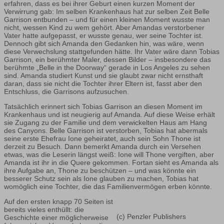
erfahren, dass es bei ihrer Geburt einen kurzen Moment der
Verwirrung gab: Im selben Krankenhaus hat zur selben Zeit Belle
Garrison entbunden – und für einen kleinen Moment wusste man
nicht, wessen Kind zu wem gehört. Aber Amandas verstorbener
Vater hatte aufgepasst, er wusste genau, wer seine Tochter ist.
Dennoch gibt sich Amanda den Gedanken hin, was wäre, wenn
diese Verwechslung stattgefunden hätte. Ihr Vater wäre dann Tobias
Garrison, ein berühmter Maler, dessen Bilder – insbesondere das
berühmte „Belle in the Doorway“ gerade in Los Angeles zu sehen
sind. Amanda studiert Kunst und sie glaubt zwar nicht ernsthaft
daran, dass sie nicht die Tochter ihrer Eltern ist, fasst aber den
Entschluss, die Garrisons aufzusuchen.
Tatsächlich erinnert sich Tobias Garrison an diesen Moment im
Krankenhaus und ist neugierig auf Amanda. Auf diese Weise erhält
sie Zugang zu der Familie und dem verwickelten Haus am Hang
des Canyons. Belle Garrison ist verstorben, Tobias hat abermals
seine erste Ehefrau Ione geheiratet, auch sein Sohn Thone ist
derzeit zu Besuch. Dann bemerkt Amanda durch ein Versehen
etwas, was die Leserin längst weiß: Ione will Thone vergiften, aber
Amanda ist ihr in die Quere gekommen. Fortan sieht es Amanda als
ihre Aufgabe an, Thone zu beschützen – und was könnte ein
besserer Schutz sein als Ione glauben zu machen, Tobias hat
womöglich eine Tochter, die das Familienvermögen erben könnte.
Auf den ersten knapp 70 Seiten ist
bereits vieles enthüllt: die
(c) Penzler Publishers
Geschichte einer möglicherweise