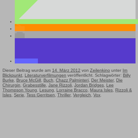
Dieser Beitrag wurde am
14. März 2012
von
Zeilenkino
unter
Im
Blickpunkt
,
Literaturverfilmungen
veröffentlicht. Schlagwörter:
Billy
Burke
,
Bruce McGill
,
Buch
,
Chazz Palminteri
,
Der Meister
,
Die
Chirurgin
,
Grabesstille
,
Jane Rizzoli
,
Jordan Bridges
,
Lee
Thompson Young
,
Lesung
,
Lorraine Bracco
,
Maura Isles
,
Rizzoli &
Isles
,
Serie
,
Tess Gerritsen
,
Thriller
,
Vergleich
,
Vox
.