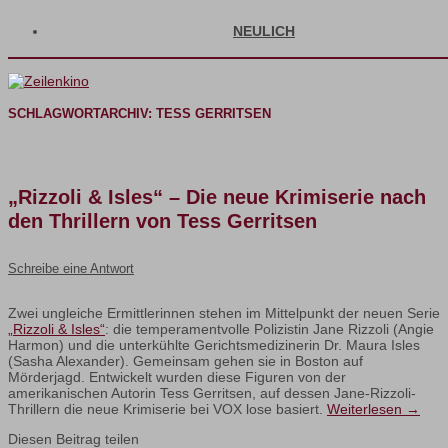
NEULICH
SCHLAGWORTARCHIV:
TESS GERRITSEN
„Rizzoli & Isles“ – Die neue Krimiserie nach
den Thrillern von Tess Gerritsen
Schreibe eine Antwort
Zwei ungleiche Ermittlerinnen stehen im Mittelpunkt der neuen Serie
„Rizzoli & Isles“
: die temperamentvolle Polizistin Jane Rizzoli (Angie
Harmon) und die unterkühlte Gerichtsmedizinerin Dr. Maura Isles
(Sasha Alexander). Gemeinsam gehen sie in Boston auf
Mörderjagd. Entwickelt wurden diese Figuren von der
amerikanischen Autorin Tess Gerritsen, auf dessen Jane-Rizzoli-
Thrillern die neue Krimiserie bei VOX lose basiert.
Weiterlesen
→
Diesen Beitrag teilen