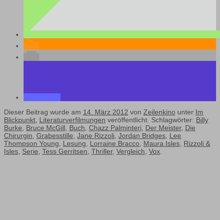
Dieser Beitrag wurde am
14. März 2012
von
Zeilenkino
unter
Im
Blickpunkt
,
Literaturverfilmungen
veröffentlicht. Schlagwörter:
Billy
Burke
,
Bruce McGill
,
Buch
,
Chazz Palminteri
,
Der Meister
,
Die
Chirurgin
,
Grabesstille
,
Jane Rizzoli
,
Jordan Bridges
,
Lee
Thompson Young
,
Lesung
,
Lorraine Bracco
,
Maura Isles
,
Rizzoli &
Isles
,
Serie
,
Tess Gerritsen
,
Thriller
,
Vergleich
,
Vox
.