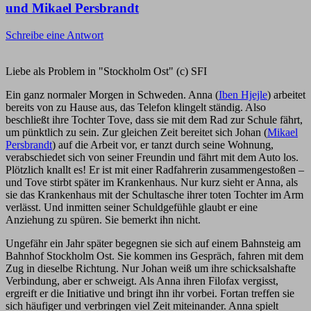
und Mikael Persbrandt
Schreibe eine Antwort
Liebe als Problem in "Stockholm Ost" (c) SFI
Ein ganz normaler Morgen in Schweden. Anna (
Iben Hjejle
) arbeitet
bereits von zu Hause aus, das Telefon klingelt ständig. Also
beschließt ihre Tochter Tove, dass sie mit dem Rad zur Schule fährt,
um pünktlich zu sein. Zur gleichen Zeit bereitet sich Johan (
Mikael
Persbrandt
) auf die Arbeit vor, er tanzt durch seine Wohnung,
verabschiedet sich von seiner Freundin und fährt mit dem Auto los.
Plötzlich knallt es! Er ist mit einer Radfahrerin zusammengestoßen –
und Tove stirbt später im Krankenhaus. Nur kurz sieht er Anna, als
sie das Krankenhaus mit der Schultasche ihrer toten Tochter im Arm
verlässt. Und inmitten seiner Schuldgefühle glaubt er eine
Anziehung zu spüren. Sie bemerkt ihn nicht.
Ungefähr ein Jahr später begegnen sie sich auf einem Bahnsteig am
Bahnhof Stockholm Ost. Sie kommen ins Gespräch, fahren mit dem
Zug in dieselbe Richtung. Nur Johan weiß um ihre schicksalshafte
Verbindung, aber er schweigt. Als Anna ihren Filofax vergisst,
ergreift er die Initiative und bringt ihn ihr vorbei. Fortan treffen sie
sich häufiger und verbringen viel Zeit miteinander. Anna spielt