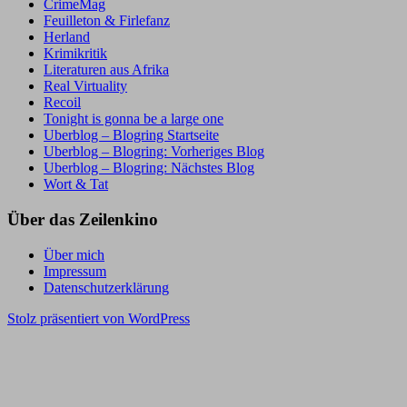
CrimeMag
Feuilleton & Firlefanz
Herland
Krimikritik
Literaturen aus Afrika
Real Virtuality
Recoil
Tonight is gonna be a large one
Uberblog – Blogring Startseite
Uberblog – Blogring: Vorheriges Blog
Uberblog – Blogring: Nächstes Blog
Wort & Tat
Über das Zeilenkino
Über mich
Impressum
Datenschutzerklärung
Stolz präsentiert von WordPress