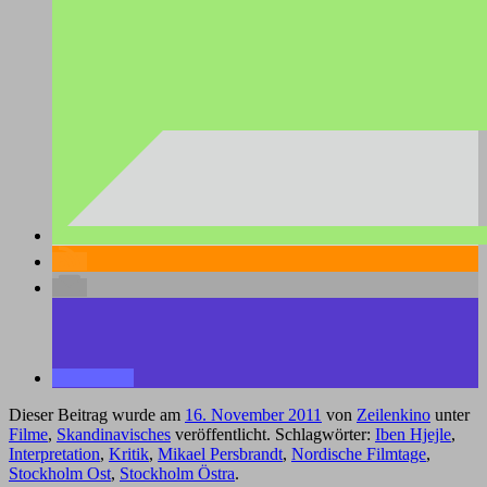
Dieser Beitrag wurde am
16. November 2011
von
Zeilenkino
unter
Filme
,
Skandinavisches
veröffentlicht. Schlagwörter:
Iben Hjejle
,
Interpretation
,
Kritik
,
Mikael Persbrandt
,
Nordische Filmtage
,
Stockholm Ost
,
Stockholm Östra
.