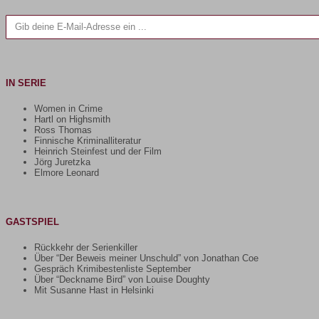
Gib deine E-Mail-Adresse ein ...
IN SERIE
Women in Crime
Hartl on Highsmith
Ross Thomas
Finnische Kriminalliteratur
Heinrich Steinfest und der Film
Jörg Juretzka
Elmore Leonard
GASTSPIEL
Rückkehr der Serienkiller
Über “Der Beweis meiner Unschuld” von Jonathan Coe
Gespräch Krimibestenliste September
Über “Deckname Bird” von Louise Doughty
Mit Susanne Hast in Helsinki