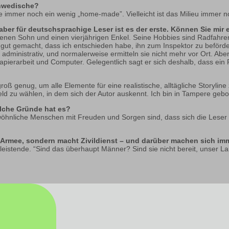
schwedische?
ne immer noch ein wenig „home-made”. Vielleicht ist das Milieu immer n
aber für deutschsprachige Leser ist es der erste. Können Sie mir
hsenen Sohn und einen vierjährigen Enkel. Seine Hobbies sind Radfahr
o gut gemacht, dass ich entschieden habe, ihn zum Inspektor zu beförde
dministrativ, und normalerweise ermitteln sie nicht mehr vor Ort. Aber
pierarbeit und Computer. Gelegentlich sagt er sich deshalb, dass ein Pol
roß genug, um alle Elemente für eine realistische, alltägliche Storyline
feld zu wählen, in dem sich der Autor auskennt. Ich bin in Tampere geb
welche Gründe hat es?
ewöhnliche Menschen mit Freuden und Sorgen sind, dass sich die Leser l
r Armee, sondern macht Zivildienst – und darüber machen sich im
leistende. “Sind das überhaupt Männer? Sind sie nicht bereit, unser La