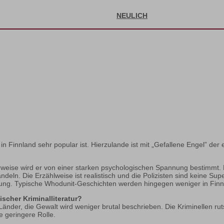
NEULICH
in Finnland sehr popular ist. Hierzulande ist mit „Gefallene Engel” der
malerweise wird er von einer starken psychologischen Spannung bestimmt.
ln. Die Erzählweise ist realistisch und die Polizisten sind keine Sup
lung. Typische Whodunit-Geschichten werden hingegen weniger in Finnla
scher Kriminalliteratur?
er Länder, die Gewalt wird weniger brutal beschrieben. Die Kriminellen 
ne geringere Rolle.