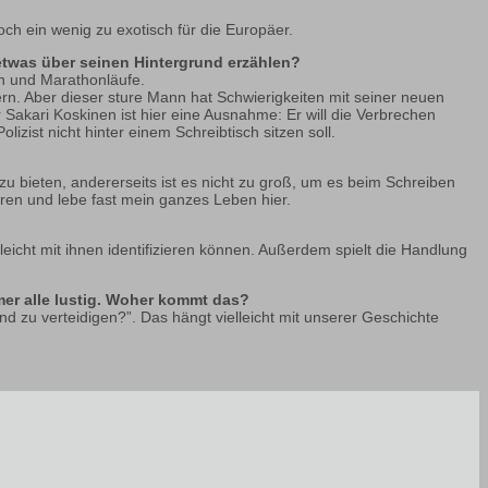
och ein wenig zu exotisch für die Europäer.
 etwas über seinen Hintergrund erzählen?
en und Marathonläufe.
rn. Aber dieser sture Mann hat Schwierigkeiten mit seiner neuen
 Sakari Koskinen ist hier eine Ausnahme: Er will die Verbrechen
izist nicht hinter einem Schreibtisch sitzen soll.
 zu bieten, andererseits ist es nicht zu groß, um es beim Schreiben
oren und lebe fast mein ganzes Leben hier.
eicht mit ihnen identifizieren können. Außerdem spielt die Handlung
mer alle lustig. Woher kommt das?
nd zu verteidigen?”. Das hängt vielleicht mit unserer Geschichte