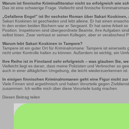
Warum ist finnische Kriminalliteratur nicht so erfolgreich wie 
Das ist eine schwierige Frage. Vielleicht sind finnische Kriminalroma
„Gefallene Engel” ist Ihr sechster Roman über Sakari Koskinen, 
Sakari Koskinen ist geschieden und lebt alleine. Er hat einen erwac
In den ersten beiden Büchern war er Sergeant. Er hat seine Arbeit s
Position. Inspektoren sind übergeordnete Beamte, ihre Aufgaben sind a
selbst lösen. Zwar vertraut er seinen Kollegen, aber er verabscheut Pa
Warum lebt Sakari Koskinen in Tampere?
Tampere ist ein guter Ort für Kriminalromane: Tampere ist einerseits g
nicht unter Kontrolle halten zu können. Außerdem ist wichtig, ein Um
Ihre Reihe ist in Finnland sehr erfolgreich – was glauben Sie, 
Vielleicht liegt es daran, dass meine Polizisten und Verbrecher so g
auch in einer alltäglichen Umgebung, die leicht wiederzuerkennen ist.
In einigen finnischen Kriminalromanen geht eine Figur nicht zu
Viele Finnen sind argwöhnisch und haben Vorurteile gegen Zivildienst
zusammen. Ich wollte mich über diese Vorurteile lustig machen.
Diesen Beitrag teilen