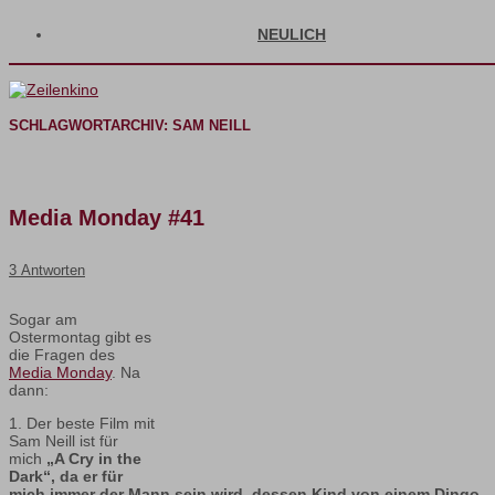
NEULICH
SCHLAGWORTARCHIV:
SAM NEILL
Media Monday #41
3 Antworten
Sogar am
Ostermontag gibt es
die Fragen des
Media Monday
. Na
dann:
1. Der beste Film mit
Sam Neill ist für
mich
„A Cry in the
Dark“, da er für
mich immer der Mann sein wird, dessen Kind von einem Dingo