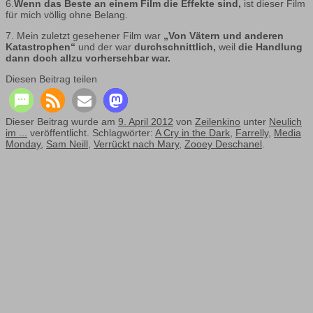
6.
Wenn das Beste an einem Film die Effekte sind,
ist dieser Film
für mich völlig ohne Belang.
7. Mein zuletzt gesehener Film war
„Von Vätern und anderen
Katastrophen“
und der war
durchschnittlich,
weil
die Handlung
dann doch allzu vorhersehbar war.
Diesen Beitrag teilen
Dieser Beitrag wurde am
9. April 2012
von
Zeilenkino
unter
Neulich
im ...
veröffentlicht. Schlagwörter:
A Cry in the Dark
,
Farrelly
,
Media
Monday
,
Sam Neill
,
Verrückt nach Mary
,
Zooey Deschanel
.