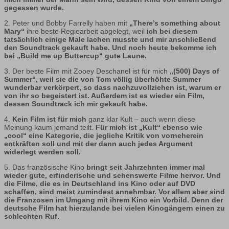
gegessen wurde.
2. Peter und Bobby Farrelly haben mit
„There’s something about
Mary“
ihre beste Regiearbeit abgelegt, weil
ich bei diesem
tatsächlich einige Male lachen musste und mir anschließend
den Soundtrack gekauft habe. Und noch heute bekomme ich
bei „Build me up Buttercup“ gute Laune.
3. Der beste Film mit Zooey Deschanel ist für mich
„(500) Days of
Summer“, weil sie die von Tom völlig überhöhte Summer
wunderbar verkörpert, so dass nachzuvollziehen ist, warum er
von ihr so begeistert ist. Außerdem ist es wieder ein Film,
dessen Soundtrack ich mir gekauft habe.
4.
Kein Film ist für mich
ganz klar Kult – auch wenn diese
Meinung kaum jemand teilt.
Für mich ist „Kult“ ebenso wie
„cool“ eine Kategorie, die jegliche Kritik von vorneherein
entkräften soll und mit der dann auch jedes Argument
widerlegt werden soll.
5. Das französische Kino
bringt seit Jahrzehnten immer mal
wieder gute, erfinderische und sehenswerte Filme hervor. Und
die Filme, die es in Deutschland ins Kino oder auf DVD
schaffen, sind meist zumindest annehmbar. Vor allem aber sind
die Franzosen im Umgang mit ihrem Kino ein Vorbild. Denn der
deutsche Film hat hierzulande bei vielen Kinogängern einen zu
schlechten Ruf.