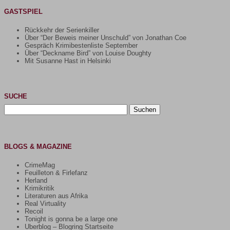
GASTSPIEL
Rückkehr der Serienkiller
Über “Der Beweis meiner Unschuld” von Jonathan Coe
Gespräch Krimibestenliste September
Über “Deckname Bird” von Louise Doughty
Mit Susanne Hast in Helsinki
SUCHE
Suchen
nach:
BLOGS & MAGAZINE
CrimeMag
Feuilleton & Firlefanz
Herland
Krimikritik
Literaturen aus Afrika
Real Virtuality
Recoil
Tonight is gonna be a large one
Uberblog – Blogring Startseite