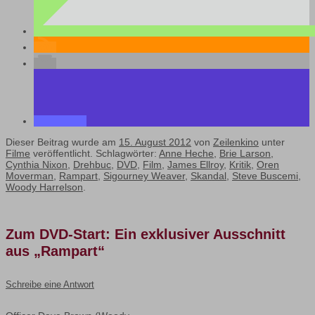
Dieser Beitrag wurde am
15. August 2012
von
Zeilenkino
unter
Filme
veröffentlicht. Schlagwörter:
Anne Heche
,
Brie Larson
,
Cynthia Nixon
,
Drehbuc
,
DVD
,
Film
,
James Ellroy
,
Kritik
,
Oren
Moverman
,
Rampart
,
Sigourney Weaver
,
Skandal
,
Steve Buscemi
,
Woody Harrelson
.
Zum DVD-Start: Ein exklusiver Ausschnitt
aus „Rampart“
Schreibe eine Antwort