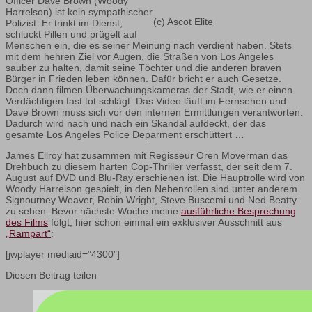
Officer Dave Brown (Woody
Harrelson) ist kein sympathischer
(c) Ascot Elite
Polizist. Er trinkt im Dienst,
schluckt Pillen und prügelt auf
Menschen ein, die es seiner Meinung nach verdient haben. Stets
mit dem hehren Ziel vor Augen, die Straßen von Los Angeles
sauber zu halten, damit seine Töchter und die anderen braven
Bürger in Frieden leben können. Dafür bricht er auch Gesetze.
Doch dann filmen Überwachungskameras der Stadt, wie er einen
Verdächtigen fast tot schlägt. Das Video läuft im Fernsehen und
Dave Brown muss sich vor den internen Ermittlungen verantworten.
Dadurch wird nach und nach ein Skandal aufdeckt, der das
gesamte Los Angeles Police Deparment erschüttert …
James Ellroy hat zusammen mit Regisseur Oren Moverman das
Drehbuch zu diesem harten Cop-Thriller verfasst, der seit dem 7.
August auf DVD und Blu-Ray erschienen ist. Die Hauptrolle wird von
Woody Harrelson gespielt, in den Nebenrollen sind unter anderem
Signourney Weaver, Robin Wright, Steve Buscemi und Ned Beatty
zu sehen. Bevor nächste Woche meine
ausführliche Besprechung
des Films
folgt, hier schon einmal ein exklusiver Ausschnitt aus
„Rampart“
:
[jwplayer mediaid=”4300″]
Diesen Beitrag teilen