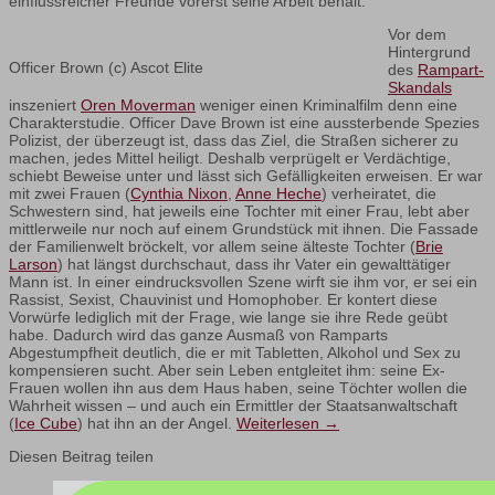
einflussreicher Freunde vorerst seine Arbeit behält.
Vor dem
Hintergrund
Officer Brown (c) Ascot Elite
des
Rampart-
Skandals
inszeniert
Oren Moverman
weniger einen Kriminalfilm denn eine
Charakterstudie. Officer Dave Brown ist eine aussterbende Spezies
Polizist, der überzeugt ist, dass das Ziel, die Straßen sicherer zu
machen, jedes Mittel heiligt. Deshalb verprügelt er Verdächtige,
schiebt Beweise unter und lässt sich Gefälligkeiten erweisen. Er war
mit zwei Frauen (
Cynthia Nixon
,
Anne Heche
) verheiratet, die
Schwestern sind, hat jeweils eine Tochter mit einer Frau, lebt aber
mittlerweile nur noch auf einem Grundstück mit ihnen. Die Fassade
der Familienwelt bröckelt, vor allem seine älteste Tochter (
Brie
Larson
) hat längst durchschaut, dass ihr Vater ein gewalttätiger
Mann ist. In einer eindrucksvollen Szene wirft sie ihm vor, er sei ein
Rassist, Sexist, Chauvinist und Homophober. Er kontert diese
Vorwürfe lediglich mit der Frage, wie lange sie ihre Rede geübt
habe. Dadurch wird das ganze Ausmaß von Ramparts
Abgestumpfheit deutlich, die er mit Tabletten, Alkohol und Sex zu
kompensieren sucht. Aber sein Leben entgleitet ihm: seine Ex-
Frauen wollen ihn aus dem Haus haben, seine Töchter wollen die
Wahrheit wissen – und auch ein Ermittler der Staatsanwaltschaft
(
Ice Cube
) hat ihn an der Angel.
Weiterlesen
→
Diesen Beitrag teilen