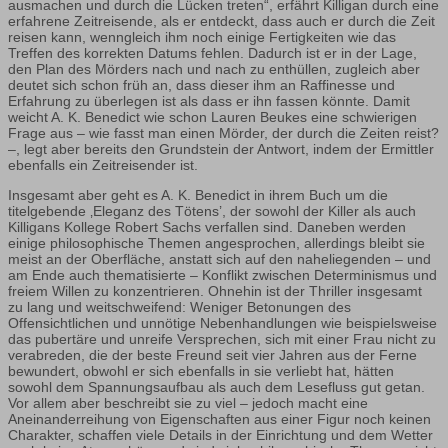
ausmachen und durch die Lücken treten“, erfährt Killigan durch eine
erfahrene Zeitreisende, als er entdeckt, dass auch er durch die Zeit
reisen kann, wenngleich ihm noch einige Fertigkeiten wie das
Treffen des korrekten Datums fehlen. Dadurch ist er in der Lage,
den Plan des Mörders nach und nach zu enthüllen, zugleich aber
deutet sich schon früh an, dass dieser ihm an Raffinesse und
Erfahrung zu überlegen ist als dass er ihn fassen könnte. Damit
weicht A. K. Benedict wie schon Lauren Beukes eine schwierigen
Frage aus – wie fasst man einen Mörder, der durch die Zeiten reist?
–, legt aber bereits den Grundstein der Antwort, indem der Ermittler
ebenfalls ein Zeitreisender ist.
Insgesamt aber geht es A. K. Benedict in ihrem Buch um die
titelgebende ‚Eleganz des Tötens’, der sowohl der Killer als auch
Killigans Kollege Robert Sachs verfallen sind. Daneben werden
einige philosophische Themen angesprochen, allerdings bleibt sie
meist an der Oberfläche, anstatt sich auf den naheliegenden – und
am Ende auch thematisierte – Konflikt zwischen Determinismus und
freiem Willen zu konzentrieren. Ohnehin ist der Thriller insgesamt
zu lang und weitschweifend: Weniger Betonungen des
Offensichtlichen und unnötige Nebenhandlungen wie beispielsweise
das pubertäre und unreife Versprechen, sich mit einer Frau nicht zu
verabreden, die der beste Freund seit vier Jahren aus der Ferne
bewundert, obwohl er sich ebenfalls in sie verliebt hat, hätten
sowohl dem Spannungsaufbau als auch dem Lesefluss gut getan.
Vor allem aber beschreibt sie zu viel – jedoch macht eine
Aneinanderreihung von Eigenschaften aus einer Figur noch keinen
Charakter, schaffen viele Details in der Einrichtung und dem Wetter