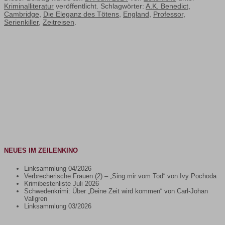
Kriminalliteratur
veröffentlicht. Schlagwörter:
A.K. Benedict
,
Cambridge
,
Die Eleganz des Tötens
,
England
,
Professor
,
Serienkiller
,
Zeitreisen
.
NEUES IM ZEILENKINO
Linksammlung 04/2026
Verbrecherische Frauen (2) – „Sing mir vom Tod“ von Ivy Pochoda
Krimibestenliste Juli 2026
Schwedenkrimi: Über „Deine Zeit wird kommen“ von Carl-Johan
Vallgren
Linksammlung 03/2026