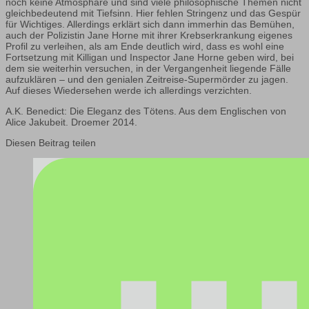
noch keine Atmosphäre und sind viele philosophische Themen nicht
gleichbedeutend mit Tiefsinn. Hier fehlen Stringenz und das Gespür
für Wichtiges. Allerdings erklärt sich dann immerhin das Bemühen,
auch der Polizistin Jane Horne mit ihrer Krebserkrankung eigenes
Profil zu verleihen, als am Ende deutlich wird, dass es wohl eine
Fortsetzung mit Killigan und Inspector Jane Horne geben wird, bei
dem sie weiterhin versuchen, in der Vergangenheit liegende Fälle
aufzuklären – und den genialen Zeitreise-Supermörder zu jagen.
Auf dieses Wiedersehen werde ich allerdings verzichten.
A.K. Benedict: Die Eleganz des Tötens. Aus dem Englischen von
Alice Jakubeit. Droemer 2014.
Diesen Beitrag teilen