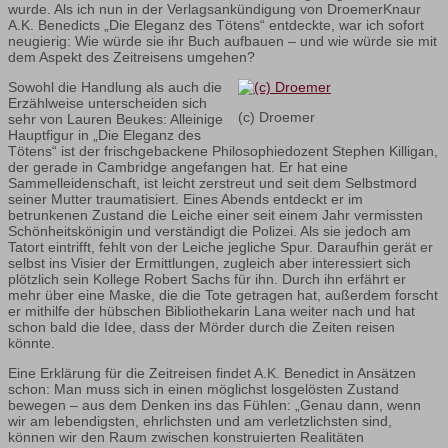
wurde. Als ich nun in der Verlagsankündigung von DroemerKnaur
A.K. Benedicts „Die Eleganz des Tötens“ entdeckte, war ich sofort
neugierig: Wie würde sie ihr Buch aufbauen – und wie würde sie mit
dem Aspekt des Zeitreisens umgehen?
Sowohl die Handlung als auch die
Erzählweise unterscheiden sich
(c) Droemer
sehr von Lauren Beukes: Alleinige
Hauptfigur in „Die Eleganz des
Tötens“ ist der frischgebackene Philosophiedozent Stephen Killigan,
der gerade in Cambridge angefangen hat. Er hat eine
Sammelleidenschaft, ist leicht zerstreut und seit dem Selbstmord
seiner Mutter traumatisiert. Eines Abends entdeckt er im
betrunkenen Zustand die Leiche einer seit einem Jahr vermissten
Schönheitskönigin und verständigt die Polizei. Als sie jedoch am
Tatort eintrifft, fehlt von der Leiche jegliche Spur. Daraufhin gerät er
selbst ins Visier der Ermittlungen, zugleich aber interessiert sich
plötzlich sein Kollege Robert Sachs für ihn. Durch ihn erfährt er
mehr über eine Maske, die die Tote getragen hat, außerdem forscht
er mithilfe der hübschen Bibliothekarin Lana weiter nach und hat
schon bald die Idee, dass der Mörder durch die Zeiten reisen
könnte.
Eine Erklärung für die Zeitreisen findet A.K. Benedict in Ansätzen
schon: Man muss sich in einen möglichst losgelösten Zustand
bewegen – aus dem Denken ins das Fühlen: „Genau dann, wenn
wir am lebendigsten, ehrlichsten und am verletzlichsten sind,
können wir den Raum zwischen konstruierten Realitäten