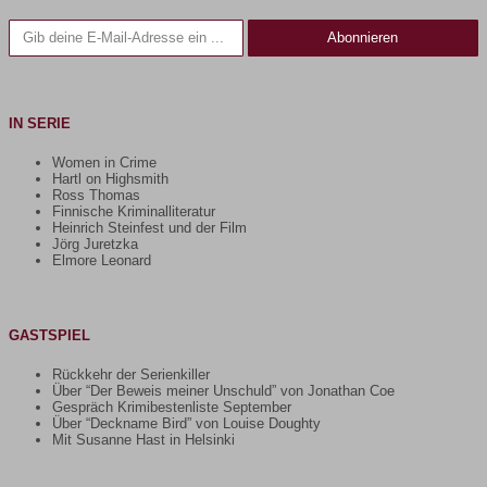
Gib deine E-Mail-Adresse ein ...
Abonnieren
IN SERIE
Women in Crime
Hartl on Highsmith
Ross Thomas
Finnische Kriminalliteratur
Heinrich Steinfest und der Film
Jörg Juretzka
Elmore Leonard
GASTSPIEL
Rückkehr der Serienkiller
Über “Der Beweis meiner Unschuld” von Jonathan Coe
Gespräch Krimibestenliste September
Über “Deckname Bird” von Louise Doughty
Mit Susanne Hast in Helsinki