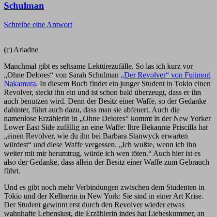
Schulman
Schreibe eine Antwort
(c) Ariadne
Manchmal gibt es seltsame Lektürezufälle. So las ich kurz vor
„Ohne Delores“ von Sarah Schulman
„Der Revolver“ von Fujimori
Nakamura
. In diesem Buch findet ein junger Student in Tokio einen
Revolver, steckt ihn ein und ist schon bald überzeugt, dass er ihn
auch benutzen wird. Denn der Besitz einer Waffe, so der Gedanke
dahinter, führt auch dazu, dass man sie abfeuert. Auch die
namenlose Erzählerin in „Ohne Delores“ kommt in der New Yorker
Lower East Side zufällig an eine Waffe: Ihre Bekannte Priscilla hat
„einen Revolver, wie du ihn bei Barbara Stanwyck erwarten
würdest“ und diese Waffe vergessen. „Ich wußte, wenn ich ihn
weiter mit mir herumtrug, würde ich wen töten.“ Auch hier ist es
also der Gedanke, dass allein der Besitz einer Waffe zum Gebrauch
führt.
Und es gibt noch mehr Verbindungen zwischen dem Studenten in
Tokio und der Kellnerin in New York: Sie sind in einer Art Krise.
Der Student gewinnt erst durch den Revolver wieder etwas
wahnhafte Lebenslust, die Erzählerin indes hat Liebeskummer, an