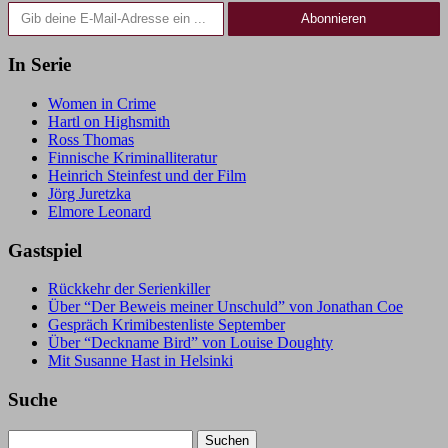
Gib deine E-Mail-Adresse ein ...
Abonnieren
In Serie
Women in Crime
Hartl on Highsmith
Ross Thomas
Finnische Kriminalliteratur
Heinrich Steinfest und der Film
Jörg Juretzka
Elmore Leonard
Gastspiel
Rückkehr der Serienkiller
Über “Der Beweis meiner Unschuld” von Jonathan Coe
Gespräch Krimibestenliste September
Über “Deckname Bird” von Louise Doughty
Mit Susanne Hast in Helsinki
Suche
Suchen