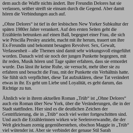
dem auch die Waffe nichts ändert. Ihre Freundin Delores hat sie
verlassen, seither streift sie einsam durch die Gegend. Aber damit
hören die Verbindungen auch auf.
„Ohne Delores“ ist tief in der lesbischen New Yorker Subkultur der
späten 1980er Jahre verankert. Auf den ersten Seiten geht die
Erzählerin betrunken auf einen Ball, begegnet einer Frau, die sich
wie Priscilla Presley anzieht, macht mit ihr herum, trauert um ihre
Ex-Freundin und bekommt besagten Revolver. Sex, Gewalt,
Verlassenheit – alle Themen sind damit sehr wirkungsvoll eingeführt
worden. Danach wird sie noch der jungen Punkette begegnen, mit
ihr reden, Musik hören und Tage später erfahren, dass sie ermordet
wurde. Das lässt ihr keine Ruhe, sie versucht, mehr über sie zu
erfahren und besucht die Frau, mit der Punkette ein Verhältnis hatte.
Sie fühlt sich verpflichtet, diese Tat aufzuklären, diese Tat verändert
etwas in ihr. Es geht um Liebe und Loyalität, es geht darum, das
Richtige zu tun.
Ähnlich wie in ihrem aktuellen Roman „Trüb“ ist „Ohne Delores“
auch ein Roman über New York, über die Veränderungen, die in der
Stadt stattfinden. Hier sind es die deutlichen Zeichen der
Gentrifizierung, die in „Trüb“ noch viel weiter fortgeschritten sind.
Und auch die Erzählerinnen wirken wie Seelenverwandte, die der
Welt gleichsam zornig gegenüberstehen, obschon Maggie in „Trüb“
viel wütender ist. Aber sie verbindet der genaue Stil Sarah