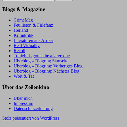
nach:
Blogs & Magazine
CrimeMag
Feuilleton & Firlefanz
Herland
Krimikritik
Literaturen aus Afrika
Real Virtuality
Recoil
Tonight is gonna be a large one
Uberblog – Blogring Startseite
Uberblog – Blogring: Vorheriges Blog
Uberblog – Blogring: Nächstes Blog
Wort & Tat
Über das Zeilenkino
Über mich
Impressum
Datenschutzerklärung
Stolz präsentiert von WordPress