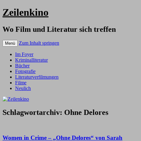
Zeilenkino
Wo Film und Literatur sich treffen
Zum Inhalt springen
Menü
Im Foyer
Kriminalliteratur
Bücher
Fotografie
Literaturverfilmungen
Filme
Neulich
Schlagwortarchiv:
Ohne Delores
Women in Crime – „Ohne Delores“ von Sarah