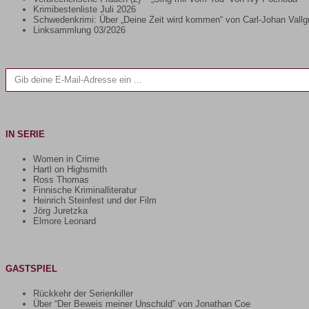
Krimibestenliste Juli 2026
Schwedenkrimi: Über „Deine Zeit wird kommen“ von Carl-Johan Vallg
Linksammlung 03/2026
Gib deine E-Mail-Adresse ein ...
IN SERIE
Women in Crime
Hartl on Highsmith
Ross Thomas
Finnische Kriminalliteratur
Heinrich Steinfest und der Film
Jörg Juretzka
Elmore Leonard
GASTSPIEL
Rückkehr der Serienkiller
Über “Der Beweis meiner Unschuld” von Jonathan Coe