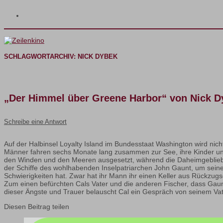
SCHLAGWORTARCHIV:
NICK DYBEK
„Der Himmel über Greene Harbor“ von Nick D
Schreibe eine Antwort
Auf der Halbinsel Loyalty Island im Bundesstaat Washington wird ni
Männer fahren sechs Monate lang zusammen zur See, ihre Kinder und F
den Winden und den Meeren ausgesetzt, während die Daheimgeblie
der Schiffe des wohlhabenden Inselpatriarchen John Gaunt, um seine 
Schwierigkeiten hat. Zwar hat ihr Mann ihr einen Keller aus Rückzugsor
Zum einen befürchten Cals Vater und die anderen Fischer, dass Gaunt
dieser Ängste und Trauer belauscht Cal ein Gespräch von seinem Vat
Diesen Beitrag teilen