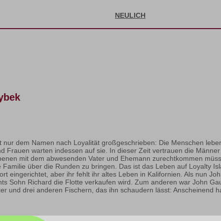
NEULICH
ybek
cht nur dem Namen nach Loyalität großgeschrieben: Die Menschen lebe
rauen warten indessen auf sie. In dieser Zeit vertrauen die Männer e
benen mit dem abwesenden Vater und Ehemann zurechtkommen müssen.
Familie über die Runden zu bringen. Das ist das Leben auf Loyalty Isl
t eingerichtet, aber ihr fehlt ihr altes Leben in Kalifornien. Als nun J
s Sohn Richard die Flotte verkaufen wird. Zum anderen war John Gaunt
er und drei anderen Fischern, das ihn schaudern lässt: Anscheinend 