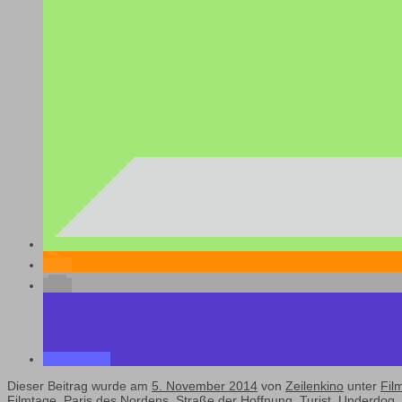
Dieser Beitrag wurde am
5. November 2014
von
Zeilenkino
unter
Fil
Filmtage
,
Paris des Nordens
,
Straße der Hoffnung
,
Turist
,
Underdog
.