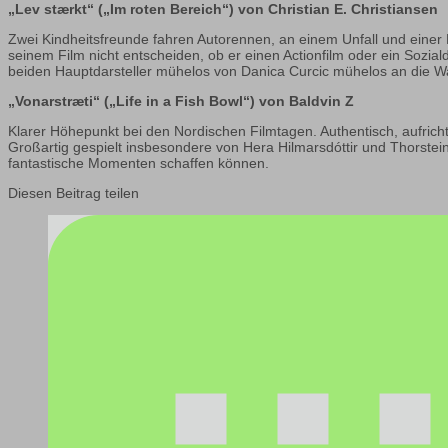
„Lev stærkt“ („Im roten Bereich“) von Christian E. Christiansen
Zwei Kindheitsfreunde fahren Autorennen, an einem Unfall und einer F
seinem Film nicht entscheiden, ob er einen Actionfilm oder ein Sozi
beiden Hauptdarsteller mühelos von Danica Curcic mühelos an die Wa
„Vonarstræti“ („Life in a Fish Bowl“) von Baldvin Z
Klarer Höhepunkt bei den Nordischen Filmtagen. Authentisch, aufricht
Großartig gespielt insbesondere von Hera Hilmarsdóttir und Thorstei
fantastische Momenten schaffen können.
Diesen Beitrag teilen