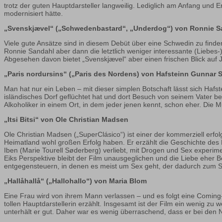
trotz der guten Hauptdarsteller langweilig. Lediglich am Anfang und
modernisiert hätte.
„Svenskjævel“ („Schwedenbastard“, „Underdog“) von Ronnie S
Viele gute Ansätze sind in diesem Debüt über eine Schwedin zu finde
Ronnie Sandahl aber dann die letztlich weniger interessante (Liebes
Abgesehen davon bietet „Svenskjævel“ aber einen frischen Blick au
„Paris nordursins“ („Paris des Nordens) von Hafsteinn Gunnar 
Man hat nur ein Leben – mit dieser simplen Botschaft lässt sich Haf
isländisches Dorf geflüchtet hat und dort Besuch von seinem Vater b
Alkoholiker in einem Ort, in dem jeder jenen kennt, schon eher. Die Mu
„Itsi Bitsi“ von Ole Christian Madsen
Ole Christian Madsen („SuperClásico“) ist einer der kommerziell erfol
Heimatland wohl großen Erfolg haben. Er erzählt die Geschichte des 
Iben (Marie Tourell Søderberg) verliebt, mit Drogen und Sex experim
Eiks Perspektive bleibt der Film unausgeglichen und die Liebe ehe
entgegensteuern, in denen es meist um Sex geht, der dadurch zum Sla
„Hallåhallå“ („Hallohallo“) von Maria Blom
Eine Frau wird von ihrem Mann verlassen – und es folgt eine Coming
tollen Hauptdarstellerin erzählt. Insgesamt ist der Film ein wenig 
unterhält er gut. Daher war es wenig überraschend, dass er bei den 