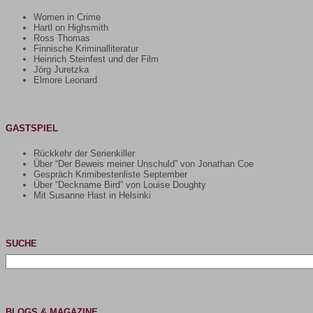
Women in Crime
Hartl on Highsmith
Ross Thomas
Finnische Kriminalliteratur
Heinrich Steinfest und der Film
Jörg Juretzka
Elmore Leonard
GASTSPIEL
Rückkehr der Serienkiller
Über “Der Beweis meiner Unschuld” von Jonathan Coe
Gespräch Krimibestenliste September
Über “Deckname Bird” von Louise Doughty
Mit Susanne Hast in Helsinki
SUCHE
Suchen
nach:
BLOGS & MAGAZINE