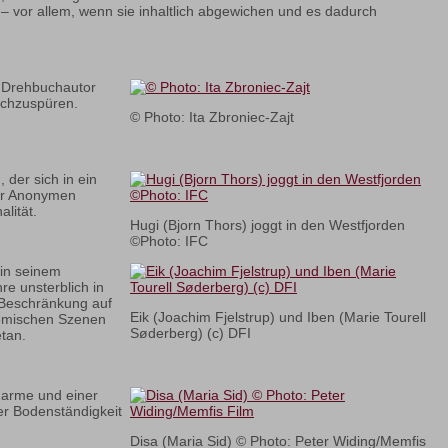
 – vor allem, wenn sie inhaltlich abgewichen und es dadurch
d Drehbuchautor
nachzuspüren.
© Photo: Ita Zbroniec-Zajt
der sich in ein
der Anonymen
lität.
Hugi (Bjorn Thors) joggt in den Westfjorden
©Photo: IFC
 in seinem
re unsterblich in
e Beschränkung auf
Eik (Joachim Fjelstrup) und Iben (Marie Tourell
komischen Szenen
Søderberg) (c) DFI
etan.
harme und einer
er Bodenständigkeit
Disa (Maria Sid) © Photo: Peter Widing/Memfis