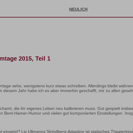
NEULICH
mtage 2015, Teil 1
mtage sehe, wenigstens kurz etwas schreiben. Allerdings bleibt während
In diesem Jahr habe ich es aber immerhin geschafft, mir zu allen ges
chamt, die ihr eigenes Leben neu kalibrieren muss. Gut gespielt insb
hen Bent-Hamer-Humor und vielen gut komponierten Einstellungen. Insg
einsetzt? Liv Ullmanns Strindberg-Adaption ist statisches Theaterkino,