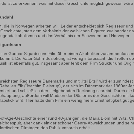
 Ende ist zu erkennen, was mit dieser Geschichte möglich gewesen wäre
andahl
n, die in Norwegen arbeiten will. Leider entscheidet sich Regisseur un
-)Geschichte, statt dem Verhältnis der weiblichen Figuren zueinander 
f Jugendalkoholismus und das Verhältnis der Schweden und Norweger.
Sigurdsson
steinn Gunnar Sigurdssons Film über einen Alkoholiker zusammenfassen, 
ekommt. Die Vater-Sohn-Beziehung ist wenig interessant, die Treffen 
sik ist ebenfalls gut, insgesamt aber fehlt dem Film Struktur und Origina
greichsten Regisseure Dänemarks und mit „Itsi Bitsi“ wird er zumindest
Rebellen Eik (Joachim Fjelstrup), der sich im Dänemark der 1960er Jah
entiert und schließlich den titelgebenden Rocksong schreibt. Durch di
r Behauptung, außerdem will Madsen der Düsternis der Geschichte mit 
pstick wird. Hier hätte dem Film ein wenig mehr Ernsthaftigkeit gut g
-of-Age-Geschichte einer rund 40-jährigen, die Maria Blom mit Witz, C
zu weichgespült, aber dank einiger schöner Genre-Abweichungen und sein
Nordischen Filmtagen den Publikumspreis erhält.