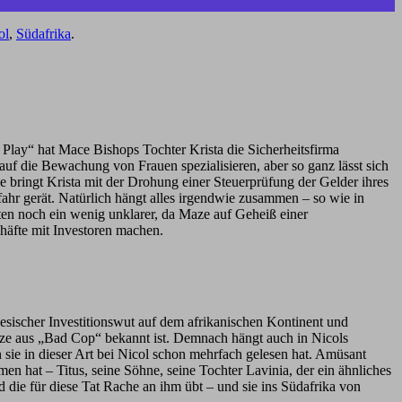
ol
,
Südafrika
.
 Play“ hat Mace Bishops Tochter Krista die Sicherheitsfirma
auf die Bewachung von Frauen spezialisieren, aber so ganz lässt sich
e bringt Krista mit der Drohung einer Steuerprüfung der Gelder ihres
fahr gerät. Natürlich hängt alles irgendwie zusammen – so wie in
en noch ein wenig unklarer, da Maze auf Geheiß einer
häfte mit Investoren machen.
esischer Investitionswut auf dem afrikanischen Kontinent und
aze aus „Bad Cop“ bekannt ist. Demnach hängt auch in Nicols
sie in dieser Art bei Nicol schon mehrfach gelesen hat. Amüsant
hat – Titus, seine Söhne, seine Tochter Lavinia, der ein ähnliches
d die für diese Tat Rache an ihm übt – und sie ins Südafrika von