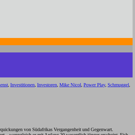
enst
,
Investitionen
,
Investoren
,
Mike Nicol
,
Power Play
,
Schmuggel
,
rquickungen von Südafrikas Vergangenheit und Gegenwart.
ert – wenngleich er mit Anfang 20 wesentlich jünger erscheint. Fish