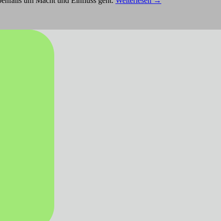
ebenfalls um Macht und Einfluss geht.
Weiterlesen
→