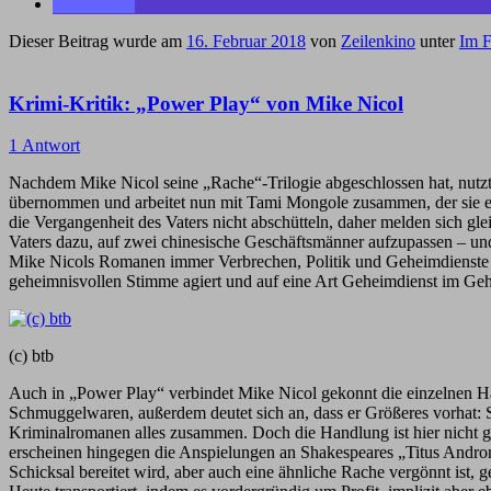
Dieser Beitrag wurde am
16. Februar 2018
von
Zeilenkino
unter
Im F
Krimi-Kritik: „Power Play“ von Mike Nicol
1 Antwort
Nachdem Mike Nicol seine „Rache“-Trilogie abgeschlossen hat, nutzt 
übernommen und arbeitet nun mit Tami Mongole zusammen, der sie einst
die Vergangenheit des Vaters nicht abschütteln, daher melden sich gl
Vaters dazu, auf zwei chinesische Geschäftsmänner aufzupassen – und 
Mike Nicols Romanen immer Verbrechen, Politik und Geheimdienste mi
geheimnisvollen Stimme agiert und auf eine Art Geheimdienst im Gehe
(c) btb
Auch in „Power Play“ verbindet Mike Nicol gekonnt die einzelnen Han
Schmuggelwaren, außerdem deutet sich an, dass er Größeres vorhat:
Kriminalromanen alles zusammen. Doch die Handlung ist hier nicht ga
erscheinen hingegen die Anspielungen an Shakespeares „Titus Andro
Schicksal bereitet wird, aber auch eine ähnliche Rache vergönnt ist, 