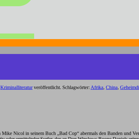
,
Kriminalliteratur
veröffentlicht. Schlagwörter:
Afrika
,
China
,
Geheimdi
ch Mike Nicol in seinem Buch „Bad Cop“ abermals den Banden und Ve
tiv oder ermittelnder Surfer, der an Don Winslows Boone Daniels erinn