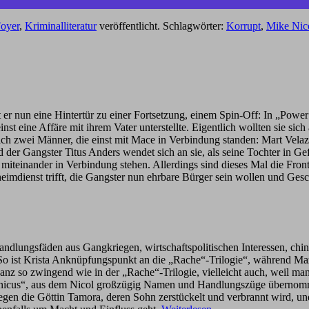
oyer
,
Kriminalliteratur
veröffentlicht. Schlagwörter:
Korrupt
,
Mike Nic
er nun eine Hintertür zu einer Fortsetzung, einem Spin-Off: In „Power
 eine Affäre mit ihrem Vater unterstellte. Eigentlich wollten sie sich 
eich zwei Männer, die einst mit Mace in Verbindung standen: Mart Velaz
der Gangster Titus Anders wendet sich an sie, als seine Tochter in Ge
teinander in Verbindung stehen. Allerdings sind dieses Mal die Front
imdienst trifft, die Gangster nun ehrbare Bürger sein wollen und Gesc
dlungsfäden aus Gangkriegen, wirtschaftspolitischen Interessen, chin
 So ist Krista Anknüpfungspunkt an die „Rache“-Trilogie“, während M
nz so zwingend wie in der „Rache“-Trilogie, vielleicht auch, weil man 
nicus“, aus dem Nicol großzügig Namen und Handlungszüge übernommen 
gegen die Göttin Tamora, deren Sohn zerstückelt und verbrannt wird, un