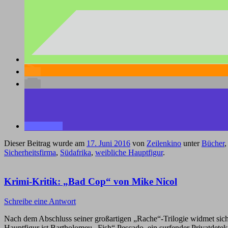
Dieser Beitrag wurde am
17. Juni 2016
von
Zeilenkino
unter
Bücher
Sicherheitsfirma
,
Südafrika
,
weibliche Hauptfigur
.
Krimi-Kritik: „Bad Cop“ von Mike Nicol
Schreibe eine Antwort
Nach dem Abschluss seiner großartigen „Rache“-Trilogie widmet si
Hauptfigur ist Bartholomeu „Fish“ Pescado, ein surfender Privatdetek