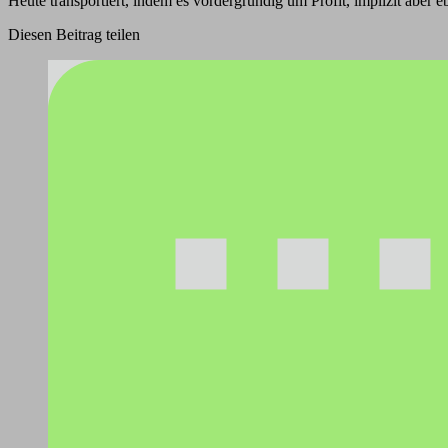
Heute transportiert, indem es vordergründig um Profit, implizit aber 
Diesen Beitrag teilen