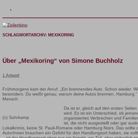
SCHLAGWORTARCHIV:
MEXIKORING
Über „Mexikoring“ von Simone Buchholz
1 Antwort
Frühmorgens kam der Anruf. „Ein brennendes Auto. Schon wieder. Wir
besonders. Du weißt genau, warum deine Autos brennen, Hamburg.“ 
Mensch.
Da ist er, gleich auf den ersten Seit
wird. Es ist ein Unterschied, ob jema
(c) Suhrkamp
organisiertes Verbrechen und Familien
ist, die nicht ausgestellt oder gar a
Lokalkrimis, keine St. Pauli-Romane oder Hamburg Noirs. Das sollte d
AutorInnen brauchen ein Gefühl für den Handlungsort haben, sie sollte
– ist der Handlungsort eben nur ein Aspekt, ein Teil, aber sicherlich n