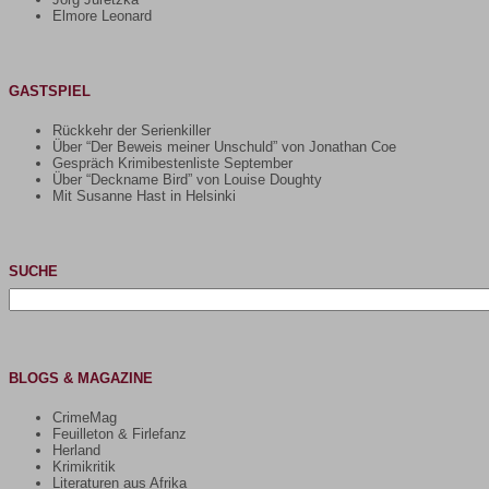
Elmore Leonard
GASTSPIEL
Rückkehr der Serienkiller
Über “Der Beweis meiner Unschuld” von Jonathan Coe
Gespräch Krimibestenliste September
Über “Deckname Bird” von Louise Doughty
Mit Susanne Hast in Helsinki
SUCHE
Suchen
nach:
BLOGS & MAGAZINE
CrimeMag
Feuilleton & Firlefanz
Herland
Krimikritik
Literaturen aus Afrika