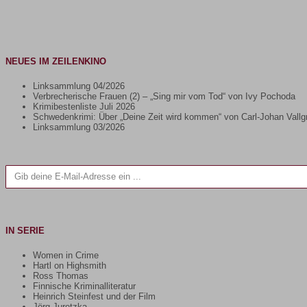
NEUES IM ZEILENKINO
Linksammlung 04/2026
Verbrecherische Frauen (2) – „Sing mir vom Tod“ von Ivy Pochoda
Krimibestenliste Juli 2026
Schwedenkrimi: Über „Deine Zeit wird kommen“ von Carl-Johan Vallg
Linksammlung 03/2026
Gib deine E-Mail-Adresse ein ...
IN SERIE
Women in Crime
Hartl on Highsmith
Ross Thomas
Finnische Kriminalliteratur
Heinrich Steinfest und der Film
Jörg Juretzka