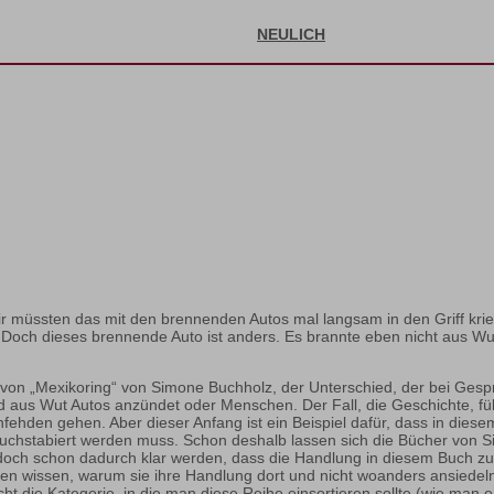
NEULICH
 müssten das mit den brennenden Autos mal langsam in den Griff krieg
Doch dieses brennende Auto ist anders. Es brannte eben nicht aus W
en von „Mexikoring“ von Simone Buchholz, der Unterschied, der bei Ges
nd aus Wut Autos anzündet oder Menschen. Der Fall, die Geschichte, fü
fehden gehen. Aber dieser Anfang ist ein Beispiel dafür, dass in dies
usbuchstabiert werden muss. Schon deshalb lassen sich die Bücher von 
och schon dadurch klar werden, dass die Handlung in diesem Buch zu wei
n wissen, warum sie ihre Handlung dort und nicht woanders ansiedeln. A
icht die Kategorie, in die man diese Reihe einsortieren sollte (wie man o