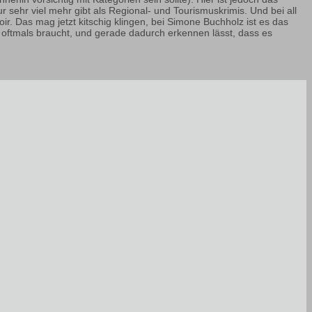
 sehr viel mehr gibt als Regional- und Tourismuskrimis. Und bei all
oir. Das mag jetzt kitschig klingen, bei Simone Buchholz ist es das
ben oftmals braucht, und gerade dadurch erkennen lässt, dass es