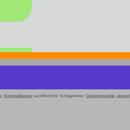
r
,
Kriminalliteratur
veröffentlicht. Schlagwörter:
Clankriminalität
,
deutsch