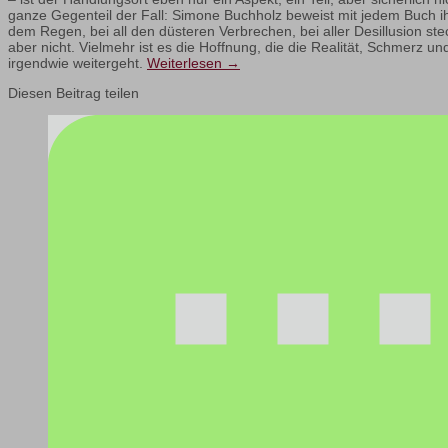
ganze Gegenteil der Fall: Simone Buchholz beweist mit jedem Buch ihr
dem Regen, bei all den düsteren Verbrechen, bei aller Desillusion stec
aber nicht. Vielmehr ist es die Hoffnung, die die Realität, Schmerz un
irgendwie weitergeht.
Weiterlesen
→
Diesen Beitrag teilen