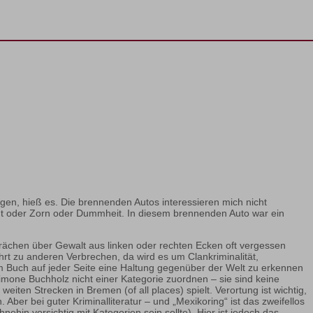
en, hieß es. Die brennenden Autos interessieren mich nicht
ut oder Zorn oder Dummheit. In diesem brennenden Auto war ein
prächen über Gewalt aus linken oder rechten Ecken oft vergessen
hrt zu anderen Verbrechen, da wird es um Clankriminalität,
em Buch auf jeder Seite eine Haltung gegenüber der Welt zu erkennen
Simone Buchholz nicht einer Kategorie zuordnen – sie sind keine
ten Strecken in Bremen (of all places) spielt. Verortung ist wichtig,
ber bei guter Kriminalliteratur – und „Mexikoring“ ist das zweifellos
hnehin vorsichtig mit Kategorien sein sollte). Hier ist jedoch das