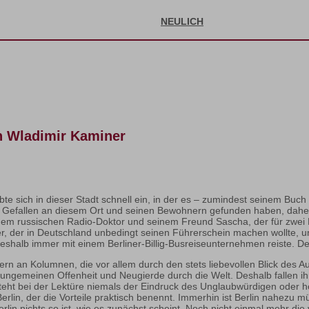
NEULICH
n Wladimir Kaminer
te sich in dieser Stadt schnell ein, in der es – zumindest seinem Buc
ch Gefallen an diesem Ort und seinen Bewohnern gefunden haben, daher 
dem russischen Radio-Doktor und seinem Freund Sascha, der für zwei
r, der in Deutschland unbedingt seinen Führerschein machen wollte, un
eshalb immer mit einem Berliner-Billig-Busreiseunternehmen reiste. Den
rn an Kolumnen, die vor allem durch den stets liebevollen Blick des A
r ungemeinen Offenheit und Neugierde durch die Welt. Deshalb fallen i
tsteht bei der Lektüre niemals der Eindruck des Unglaubwürdigen oder 
erlin, der die Vorteile praktisch benennt. Immerhin ist Berlin nahezu m
lin nichts so ist, wie es zunächst scheint. Noch nicht einmal mehr di