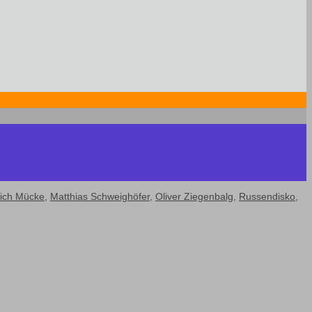
rich Mücke
,
Matthias Schweighöfer
,
Oliver Ziegenbalg
,
Russendisko
,