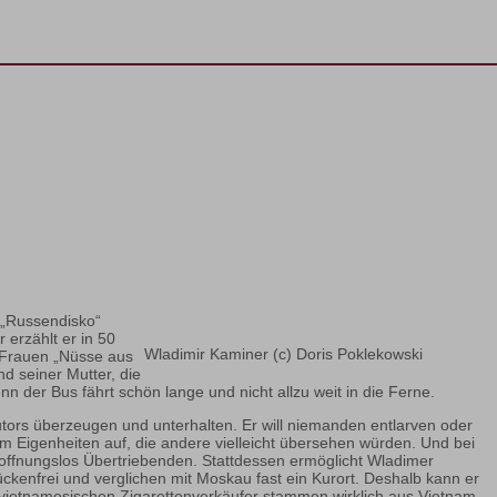
h „Russendisko“
erzählt er in 50
Wladimir Kaminer (c) Doris Poklekowski
 Frauen „Nüsse aus
d seiner Mutter, die
n der Bus fährt schön lange und nicht allzu weit in die Ferne.
utors überzeugen und unterhalten. Er will niemanden entlarven oder
hm Eigenheiten auf, die andere vielleicht übersehen würden. Und bei
hoffnungslos Übertriebenden. Stattdessen ermöglicht Wladimer
ückenfrei und verglichen mit Moskau fast ein Kurort. Deshalb kann er
e vietnamesischen Zigarettenverkäufer stammen wirklich aus Vietnam,