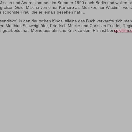
Mischa und Andrej kommen im Sommer 1990 nach Berlin und wollen hier 
 großen Geld, Mischa von einer Karriere als Musiker, nur Wladimir weiß
e schönste Frau, die er jemals gesehen hat …
endisko“ in den deutschen Kinos. Alleine das Buch verkaufte sich mehr
en Matthias Schweighöfer, Friedrich Mücke und Christian Friedel, Reg
earbeitet hat. Meine ausführliche Kritik zu dem Film ist bei
spielfilm.