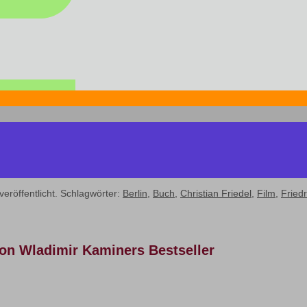
veröffentlicht. Schlagwörter:
Berlin
,
Buch
,
Christian Friedel
,
Film
,
Fried
von Wladimir Kaminers Bestseller