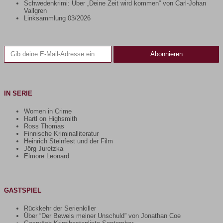
Schwedenkrimi: Über „Deine Zeit wird kommen“ von Carl-Johan
Vallgren
Linksammlung 03/2026
Gib deine E-Mail-Adresse ein ...
Abonnieren
IN SERIE
Women in Crime
Hartl on Highsmith
Ross Thomas
Finnische Kriminalliteratur
Heinrich Steinfest und der Film
Jörg Juretzka
Elmore Leonard
GASTSPIEL
Rückkehr der Serienkiller
Über “Der Beweis meiner Unschuld” von Jonathan Coe