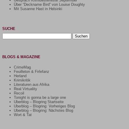
Gespräch Krimibestenliste September
Über “Deckname Bird” von Louise Doughty
Mit Susanne Hast in Helsinki
SUCHE
Suchen
nach:
BLOGS & MAGAZINE
CrimeMag
Feuilleton & Firlefanz
Herland
Krimikritik
Literaturen aus Afrika
Real Virtuality
Recoil
Tonight is gonna be a large one
Uberblog – Blogring Startseite
Uberblog – Blogring: Vorheriges Blog
Uberblog – Blogring: Nächstes Blog
Wort & Tat