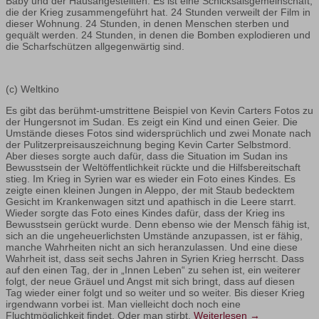
Baby und der Hausangestellten. Es ist eine Schicksalsgemeinschaft,
die der Krieg zusammengeführt hat. 24 Stunden verweilt der Film in
dieser Wohnung. 24 Stunden, in denen Menschen sterben und
gequält werden. 24 Stunden, in denen die Bomben explodieren und
die Scharfschützen allgegenwärtig sind.
(c) Weltkino
Es gibt das berühmt-umstrittene Beispiel von Kevin Carters Fotos zu
der Hungersnot im Sudan. Es zeigt ein Kind und einen Geier. Die
Umstände dieses Fotos sind widersprüchlich und zwei Monate nach
der Pulitzerpreisauszeichnung beging Kevin Carter Selbstmord.
Aber dieses sorgte auch dafür, dass die Situation im Sudan ins
Bewusstsein der Weltöffentlichkeit rückte und die Hilfsbereitschaft
stieg. Im Krieg in Syrien war es wieder ein Foto eines Kindes. Es
zeigte einen kleinen Jungen in Aleppo, der mit Staub bedecktem
Gesicht im Krankenwagen sitzt und apathisch in die Leere starrt.
Wieder sorgte das Foto eines Kindes dafür, dass der Krieg ins
Bewusstsein gerückt wurde. Denn ebenso wie der Mensch fähig ist,
sich an die ungeheuerlichsten Umstände anzupassen, ist er fähig,
manche Wahrheiten nicht an sich heranzulassen. Und eine diese
Wahrheit ist, dass seit sechs Jahren in Syrien Krieg herrscht. Dass
auf den einen Tag, der in „Innen Leben“ zu sehen ist, ein weiterer
folgt, der neue Gräuel und Angst mit sich bringt, dass auf diesen
Tag wieder einer folgt und so weiter und so weiter. Bis dieser Krieg
irgendwann vorbei ist. Man vielleicht doch noch eine
Fluchtmöglichkeit findet. Oder man stirbt.
Weiterlesen
→