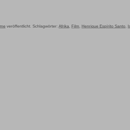
lme
veröffentlicht. Schlagwörter:
Afrika
,
Film
,
Henrique Espírito Santo
,
I