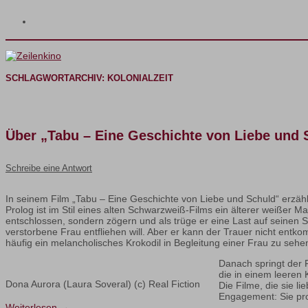
SCHLAGWORTARCHIV:
KOLONIALZEIT
Über „Tabu – Eine Geschichte von Liebe und
Schreibe eine Antwort
In seinem Film „Tabu – Eine Geschichte von Liebe und Schuld“ erzäh
Prolog ist im Stil eines alten Schwarzweiß-Films ein älterer weißer M
entschlossen, sondern zögern und als trüge er eine Last auf seinen 
verstorbene Frau entfliehen will. Aber er kann der Trauer nicht entko
häufig ein melancholisches Krokodil in Begleitung einer Frau zu sehe
Danach springt der F
die in einem leeren 
Dona Aurora (Laura Soveral) (c) Real Fiction
Die Filme, die sie li
Engagement: Sie prot
Weiterlesen
→