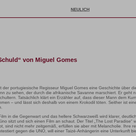
NEULICH
 Schuld“ von Miguel Gomes
lt der portugiesische Regisseur Miguel Gomes eine Geschichte über di
ann zu sehen, der durch die afrikanische Savanne marschiert. Er geht ni
Schultern. Tatsächlich klärt ein Erzähler auf, dass dieser Mann dem K
mmen – und lässt sich deshalb von einem Krokodil töten. Seither ist ei
n.
ilm in die Gegenwart und das hellere Schwarzweiß wird klarer, deutlich k
Kino sitzt und sich einen Film an schaut. Der Titel „The Lost Paradise
ebt, sind nicht mehr zeitgemäß, erfüllen sie aber mit Melancholie. Ihre r
estiert gegen die UNO, will einer Taizé-Anhängerin eine Unterkunft bie