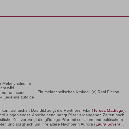
e Melancholie. Im
cht wild
Ein melancholisches Krokodil (c) Real Fiction
ummer um seine
ner Legende zufolge
ontrastreicher. Das Bild zeigt die Rentnerin Pilar (
Teresa Madruga
),
“ wird eingeblendet. Anscheinend hängt Pilar vergangenen Zeiten nach.
estliche Zeit verbringt die gläubige Pilar mit sozialem und politischem
ten und sorgt sich um ihre ältere Nachbarin Aurora (
Laura Soveral
).