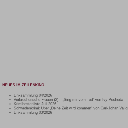
NEUES IM ZEILENKINO
Linksammlung 04/2026
Verbrecherische Frauen (2) – „Sing mir vom Tod“ von Ivy Pochoda
Krimibestenliste Juli 2026
Schwedenkrimi: Über „Deine Zeit wird kommen“ von Carl-Johan Vallg
Linksammlung 03/2026
Gib deine E-Mail-Adresse ein ...