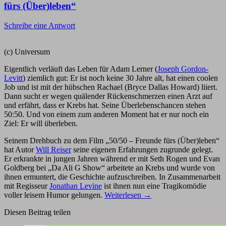
fürs (Über)leben“
Schreibe eine Antwort
(c) Universum
Eigentlich verläuft das Leben für Adam Lerner (
Joseph Gordon-
Levitt
) ziemlich gut: Er ist noch keine 30 Jahre alt, hat einen coolen
Job und ist mit der hübschen Rachael (Bryce Dallas Howard) liiert.
Dann sucht er wegen quälender Rückenschmerzen einen Arzt auf
und erfährt, dass er Krebs hat. Seine Überlebenschancen stehen
50:50. Und von einem zum anderen Moment hat er nur noch ein
Ziel: Er will überleben.
Seinem Drehbuch zu dem Film „50/50 – Freunde fürs (Über)leben“
hat Autor
Will Reiser
seine eigenen Erfahrungen zugrunde gelegt.
Er erkrankte in jungen Jahren während er mit Seth Rogen und Evan
Goldberg bei „Da Ali G Show“ arbeitete an Krebs und wurde von
ihnen ermuntert, die Geschichte aufzuschreiben. In Zusammenarbeit
mit Regisseur
Jonathan Levine
ist ihnen nun eine Tragikomödie
voller leisem Humor gelungen.
Weiterlesen
→
Diesen Beitrag teilen