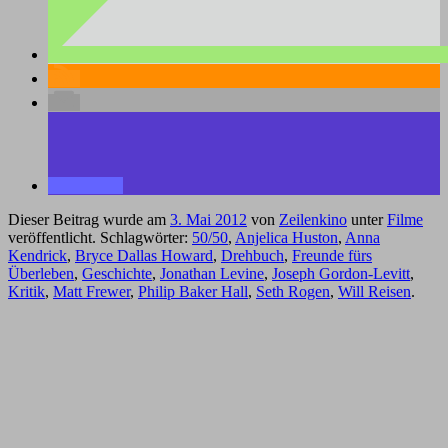
Dieser Beitrag wurde am
3. Mai 2012
von
Zeilenkino
unter
Filme
veröffentlicht. Schlagwörter:
50/50
,
Anjelica Huston
,
Anna
Kendrick
,
Bryce Dallas Howard
,
Drehbuch
,
Freunde fürs
Überleben
,
Geschichte
,
Jonathan Levine
,
Joseph Gordon-Levitt
,
Kritik
,
Matt Frewer
,
Philip Baker Hall
,
Seth Rogen
,
Will Reisen
.