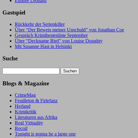
Elmore Leonard
Gastspiel
Rückkehr der Serienkiller
Über “Der Beweis meiner Unschuld” von Jonathan Coe
Gespräch Krimibestenliste September
Über “Deckname Bird” von Louise Doughty
Mit Susanne Hast in Helsinki
Suche
Suchen
nach:
Blogs & Magazine
CrimeMag
Feuilleton & Firlefanz
Herland
Krimikritik
Literaturen aus Afrika
Real Virtuality
Recoil
Tonight is gonna be a large one