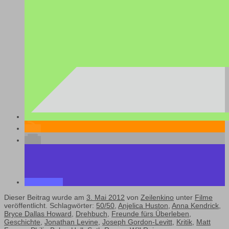
Dieser Beitrag wurde am
3. Mai 2012
von
Zeilenkino
unter
Filme
veröffentlicht. Schlagwörter:
50/50
,
Anjelica Huston
,
Anna Kendrick
,
Bryce Dallas Howard
,
Drehbuch
,
Freunde fürs Überleben
,
Geschichte
,
Jonathan Levine
,
Joseph Gordon-Levitt
,
Kritik
,
Matt