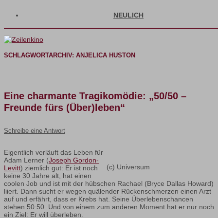
NEULICH
SCHLAGWORTARCHIV:
ANJELICA HUSTON
Eine charmante Tragikomödie: „50/50 –
Freunde fürs (Über)leben“
Schreibe eine Antwort
Eigentlich verläuft das Leben für
Adam Lerner (
Joseph Gordon-
(c) Universum
Levitt
) ziemlich gut: Er ist noch
keine 30 Jahre alt, hat einen
coolen Job und ist mit der hübschen Rachael (Bryce Dallas Howard)
liiert. Dann sucht er wegen quälender Rückenschmerzen einen Arzt
auf und erfährt, dass er Krebs hat. Seine Überlebenschancen
stehen 50:50. Und von einem zum anderen Moment hat er nur noch
ein Ziel: Er will überleben.