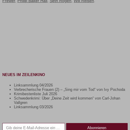
Frewer
,
Philip Baker Hall
,
Seth Rogen
,
Will Reisen
.
NEUES IM ZEILENKINO
Linksammlung 04/2026
Verbrecherische Frauen (2) – „Sing mir vom Tod“ von Ivy Pochoda
Krimibestenliste Juli 2026
Schwedenkrimi: Über „Deine Zeit wird kommen“ von Carl-Johan
Vallgren
Linksammlung 03/2026
Gib deine E-Mail-Adresse ein ...
Abonnieren