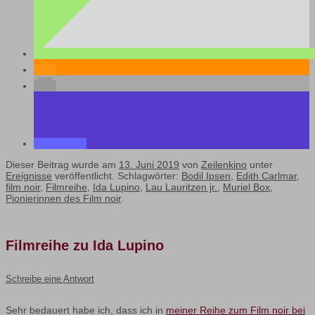
Dieser Beitrag wurde am
13. Juni 2019
von
Zeilenkino
unter
Ereignisse
veröffentlicht. Schlagwörter:
Bodil Ipsen
,
Edith Carlmar
,
film noir
,
Filmreihe
,
Ida Lupino
,
Lau Lauritzen jr.
,
Muriel Box
,
Pionierinnen des Film noir
.
Filmreihe zu Ida Lupino
Schreibe eine Antwort
Sehr bedauert habe ich, dass ich in
meiner Reihe zum Film noir bei