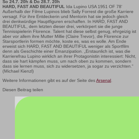
So 24.7. 20h & Do 28.7. 20h
HARD, FAST AND BEAUTIFUL
Ida Lupino USA 1951 OF 78‘
Außerhalb der Filme Lupinos blieb Sally Forrest die große Karriere
versagt. Für ihre Entdeckerin und Mentorin hat sie jedoch gleich
drei denkwürdige Hauptfiguren erschaffen. In HARD, FAST AND
BEAUTIFUL, dem letzten dieser drei, verkörpert sie die junge
Tennisspielerin Florence. Talent hat diese selbst genug, ehrgeizig ist
aber vor allem ihre Mutter Millie (Claire Trevor), die Florence zur
Starsportlerin formen möchte, koste es, was es wolle. Am Ende
erweist sich HARD, FAST AND BEAUTIFUL weniger als Sportfilm
denn als Geschichte einer Emanzipation. „Erstaunlich ist, was die
Karrierefrau Lupino wirklich an ihrer Protagonistin interessiert: Nicht,
dass sie hart kämpfen muss, um nach oben zu kommen, sondern
dass sie lernen muss, sich zu widersetzen, ja sogar zu verzichten.“
(Michael Kienzl)
Weitere Informationen gibt es auf der Seite des
Arsenal
.
Diesen Beitrag teilen