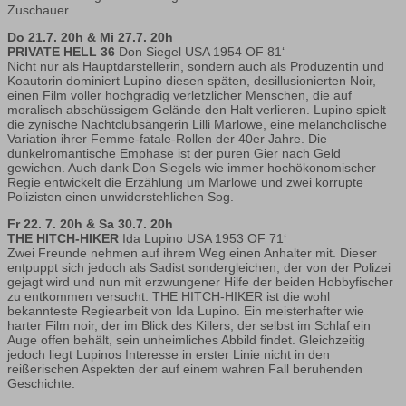
Zuschauer.
Do 21.7. 20h & Mi 27.7. 20h
PRIVATE HELL 36
Don Siegel USA 1954 OF 81‘
Nicht nur als Hauptdarstellerin, sondern auch als Produzentin und
Koautorin dominiert Lupino diesen späten, desillusionierten Noir,
einen Film voller hochgradig verletzlicher Menschen, die auf
moralisch abschüssigem Gelände den Halt verlieren. Lupino spielt
die zynische Nachtclubsängerin Lilli Marlowe, eine melancholische
Variation ihrer Femme-fatale-Rollen der 40er Jahre. Die
dunkelromantische Emphase ist der puren Gier nach Geld
gewichen. Auch dank Don Siegels wie immer hochökonomischer
Regie entwickelt die Erzählung um Marlowe und zwei korrupte
Polizisten einen unwiderstehlichen Sog.
Fr 22. 7. 20h & Sa 30.7. 20h
THE HITCH-HIKER
Ida Lupino USA 1953 OF 71‘
Zwei Freunde nehmen auf ihrem Weg einen Anhalter mit. Dieser
entpuppt sich jedoch als Sadist sondergleichen, der von der Polizei
gejagt wird und nun mit erzwungener Hilfe der beiden Hobbyfischer
zu entkommen versucht. THE HITCH-HIKER ist die wohl
bekannteste Regiearbeit von Ida Lupino. Ein meisterhafter wie
harter Film noir, der im Blick des Killers, der selbst im Schlaf ein
Auge offen behält, sein unheimliches Abbild findet. Gleichzeitig
jedoch liegt Lupinos Interesse in erster Linie nicht in den
reißerischen Aspekten der auf einem wahren Fall beruhenden
Geschichte.