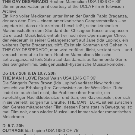
THE GAY DESPERADO
Rouben Mamoulian USA 1936 OF 86‘
35mm preservation print courtesy of the UCLA Film & Television
Archive
Ein Kino voller Mexikaner, unter ihnen der Bandit Pablo Braganza,
der von dem Film – einem amerikanischen Gangsterstreifen – so
angetan ist, dass er kurzerhand beschließt, seine kriminellen
Machenschaften dem Standard der Chicagoer Bosse anzupassen.
Da er auch Musik liebt, entführt er noch den Opernsänger Chivo,
der wiederum in seiner Gefangenschaft auf Jane (Ida Lupino), ein
weiteres Opfer Braganzas, trifft. Es ist ein Kommen und Gehen in
THE GAY DESPERADO, man wird entführt, flieht, verliebt sich – und
versucht erneut zu fliehen. Rouben Mamoulians filmische
Extravaganza ist teils Satire auf das damals aufkommende Genre
des Gangsterfilms, teils genüsslich-hysterische Musicalkomödie.
Do 14.7 20h & Di 19.7. 20h
THE MAN I LOVE
Raoul Walsh USA 1946 OF 96‘
Die Sängerin Petey Brown (Ida Lupino) verlässt New York und
besucht zur Erholung ihre Geschwister an der Westküste. Ruhe
findet sie auch dort nicht; die Probleme ihrer Familie, ein
zwielichtiger Nachtklubbesitzer und San, ein Klavierspieler, der sich
in sie verliebt, sorgen für Unruhe. THE MAN I LOVE ist ein zwischen
den Genres mäandernder Film, dessen Form stets in Bewegung ist:
mal Film noir, dann wieder Musical und immer wieder romantisches
Melodrama.
Di 5.7. 20h
OUTRAGE
Ida Lupino USA 1950 OF 75‘