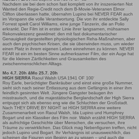
Nachdem sie bei dem schon fast komplett von ihr inszenierten Not
Wanted den Regie-Credit noch dem B-Movie-Veteranen Elmor
Clifton überlassen hatte, übernahm Lupino bei NEVER FEAR auch
im Vorspann die volle Verantwortung. Die von ihr entdeckte Sally
Forrest spielt Carol Williams, eine junge Tänzerin, die an Polio
erkrankt. Der Film ist in erster Linie ihrer langsamen, mühsamen
Rekonvaleszenz gewidmet: den mit fast dokumentarischer
Genauigkeit dargestellten physiologischen Reha-Maßnahmen, aber
auch den psychischen Krisen, die sie überwinden muss, um wieder
einen Platz in ihrem eigenen Leben einnehmen zu können. NEVER
FEAR ist ein im besten Sinne aufmerksamer Film, der ein Auge hat
für die kleinen Zärtlichkeiten und Grausamkeiten des
zwischenmenschlichen Alltags.
Mo 4.7. 20h &Mo 25.7. 20h
HIGH SIERRA
Raoul Walsh USA 1941 OF 100‘
Roy Earle, berüchtigter Bankräuber und einst eine große Nummer,
sieht sich nach seiner Entlassung aus dem Gefängnis in einer ihm
feindlich gesinnten Welt. Jüngere Gangster beäugen ihn
misstrauisch, und die majestätische Berglandschaft der High Sierra
entpuppt sich als ebenso eng wie die Schluchten der Großstadt.
Nach THEY DRIVE BY NIGHT ist HIGH SIERRA eine weitere
Zusammenarbeit von Raoul Walsh, Ida Lupino und Humphrey
Bogart und ein Klassiker des Film noir. Walsh erzählt HIGH SIERRA
als aufrichtige Geschichte über Menschen, die versuchen, ihre
Träume zu verwirklichen. Das Glück mag Nebenfiguren treffen, nicht
jedoch Lupino und Bogart. Ihr Verhängnis ist unausweichlich, das
scheinen die Figuren von Beginn an zu wissen – und auch die