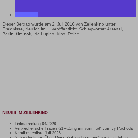
Dieser Beitrag wurde am
2. Juli 2016
von
Zeilenkino
unter
Ereignisse
,
Neulich im ...
veröffentlicht. Schlagwörter:
Arsenal
,
Berlin
,
film noir
,
Ida Lupino
,
Kino
,
Reihe
.
NEUES IM ZEILENKINO
Linksammlung 04/2026
Verbrecherische Frauen (2) – „Sing mir vom Tod“ von Ivy Pochoda
Krimibestenliste Juli 2026
Schwedenkrimi: Über „Deine Zeit wird kommen“ von Carl-Johan