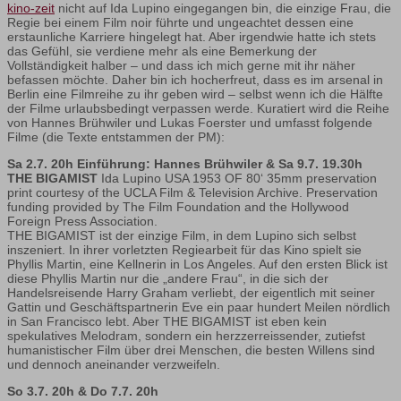
kino-zeit
nicht auf Ida Lupino eingegangen bin, die einzige Frau, die
Regie bei einem Film noir führte und ungeachtet dessen eine
erstaunliche Karriere hingelegt hat. Aber irgendwie hatte ich stets
das Gefühl, sie verdiene mehr als eine Bemerkung der
Vollständigkeit halber – und dass ich mich gerne mit ihr näher
befassen möchte. Daher bin ich hocherfreut, dass es im arsenal in
Berlin eine Filmreihe zu ihr geben wird – selbst wenn ich die Hälfte
der Filme urlaubsbedingt verpassen werde. Kuratiert wird die Reihe
von Hannes Brühwiler und Lukas Foerster und umfasst folgende
Filme (die Texte entstammen der PM):
Sa 2.7. 20h Einführung: Hannes Brühwiler & Sa 9.7. 19.30h
THE BIGAMIST
Ida Lupino USA 1953 OF 80‘ 35mm preservation
print courtesy of the UCLA Film & Television Archive. Preservation
funding provided by The Film Foundation and the Hollywood
Foreign Press Association.
THE BIGAMIST ist der einzige Film, in dem Lupino sich selbst
inszeniert. In ihrer vorletzten Regiearbeit für das Kino spielt sie
Phyllis Martin, eine Kellnerin in Los Angeles. Auf den ersten Blick ist
diese Phyllis Martin nur die „andere Frau“, in die sich der
Handelsreisende Harry Graham verliebt, der eigentlich mit seiner
Gattin und Geschäftspartnerin Eve ein paar hundert Meilen nördlich
in San Francisco lebt. Aber THE BIGAMIST ist eben kein
spekulatives Melodram, sondern ein herzzerreissender, zutiefst
humanistischer Film über drei Menschen, die besten Willens sind
und dennoch aneinander verzweifeln.
So 3.7. 20h & Do 7.7. 20h