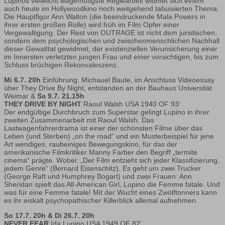
Lupinos vielleicht wagemutigste Regiearbeit widmet sich einem
auch heute im Hollywoodkino noch weitgehend tabuisierten Thema:
Die Hauptfigur Ann Walton (die beeindruckende Mala Powers in
ihrer ersten großen Rolle) wird früh im Film Opfer einer
Vergewaltigung. Der Rest von OUTRAGE ist nicht dem juristischen,
sondern dem psychologischen und zwischenmenschlichen Nachhall
dieser Gewalttat gewidmet, der existenziellen Verunsicherung einer
im Innersten verletzten jungen Frau und einer vorsichtigen, bis zum
Schluss brüchigen Rekonvaleszenz.
Mi 6.7. 20h
Einführung: Michauel Baute, im Anschluss Videoessay
über They Drive By Night, entstanden an der Bauhaus Universität
Weimar &
Sa 9.7. 21.15h
THEY DRIVE BY NIGHT
Raoul Walsh USA 1940 OF 93‘
Der endgültige Durchbruch zum Superstar gelingt Lupino in ihrer
zweiten Zusammenarbeit mit Raoul Walsh. Das
Lastwagenfahrerdrama ist einer der schönsten Filme über das
Leben (und Sterben) „on the road“ und ein Musterbeispiel für jene
Art wendiges, raubeiniges Bewegungskino, für das der
amerikanische Filmkritiker Manny Farber den Begriff „termite
cinema“ prägte. Wobei: „Der Film entzieht sich jeder Klassifizierung,
jedem Genre“ (Bernard Eisenschitz). Es geht um zwei Trucker
(George Raft und Humphrey Bogart) und zwei Frauen: Ann
Sheridan spielt das All-American Girl, Lupino die Femme fatale. Und
was für eine Femme fatale! Mit der Wucht eines Zwölftonners kann
es ihr eiskalt psychopathischer Killerblick allemal aufnehmen.
So 17.7. 20h & Di 26.7. 20h
NEVER FEAR
Ida Lupino USA 1949 OF 82‘