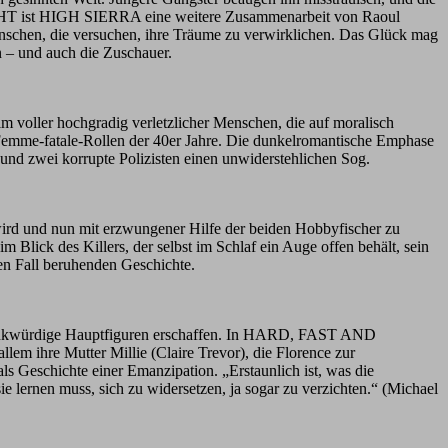
IGHT ist HIGH SIERRA eine weitere Zusammenarbeit von Raoul
nschen, die versuchen, ihre Träume zu verwirklichen. Das Glück mag
n – und auch die Zuschauer.
ilm voller hochgradig verletzlicher Menschen, die auf moralisch
r Femme-fatale-Rollen der 40er Jahre. Die dunkelromantische Emphase
d zwei korrupte Polizisten einen unwiderstehlichen Sog.
 wird und nun mit erzwungener Hilfe der beiden Hobbyfischer zu
Blick des Killers, der selbst im Schlaf ein Auge offen behält, sein
ren Fall beruhenden Geschichte.
ei denkwürdige Hauptfiguren erschaffen. In HARD, FAST AND
llem ihre Mutter Millie (Claire Trevor), die Florence zur
Geschichte einer Emanzipation. „Erstaunlich ist, was die
ie lernen muss, sich zu widersetzen, ja sogar zu verzichten.“ (Michael