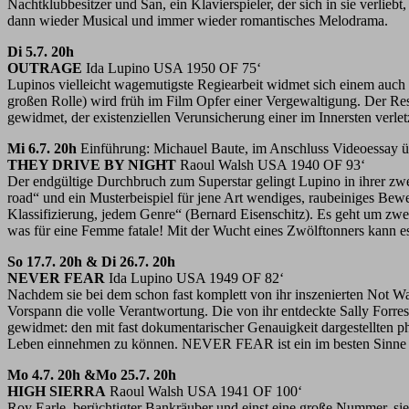
Nachtklubbesitzer und San, ein Klavierspieler, der sich in sie verl
dann wieder Musical und immer wieder romantisches Melodrama.
Di 5.7. 20h
OUTRAGE
Ida Lupino USA 1950 OF 75‘
Lupinos vielleicht wagemutigste Regiearbeit widmet sich einem auc
großen Rolle) wird früh im Film Opfer einer Vergewaltigung. Der R
gewidmet, der existenziellen Verunsicherung einer im Innersten verle
Mi 6.7. 20h
Einführung: Michauel Baute, im Anschluss Videoessay ü
THEY DRIVE BY NIGHT
Raoul Walsh USA 1940 OF 93‘
Der endgültige Durchbruch zum Superstar gelingt Lupino in ihrer zw
road“ und ein Musterbeispiel für jene Art wendiges, raubeiniges Bewe
Klassifizierung, jedem Genre“ (Bernard Eisenschitz). Es geht um zw
was für eine Femme fatale! Mit der Wucht eines Zwölftonners kann es 
So 17.7. 20h & Di 26.7. 20h
NEVER FEAR
Ida Lupino USA 1949 OF 82‘
Nachdem sie bei dem schon fast komplett von ihr inszenierten Not
Vorspann die volle Verantwortung. Die von ihr entdeckte Sally Forrest
gewidmet: den mit fast dokumentarischer Genauigkeit dargestellten 
Leben einnehmen zu können. NEVER FEAR ist ein im besten Sinne auf
Mo 4.7. 20h &Mo 25.7. 20h
HIGH SIERRA
Raoul Walsh USA 1941 OF 100‘
Roy Earle, berüchtigter Bankräuber und einst eine große Nummer, sieh