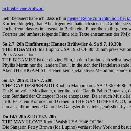
Schreibe eine Antwort
Sehr bedauert habe ich, dass ich in
meiner Reihe zum Film noir bei ki
Karriere hingelegt hat. Aber irgendwie hatte ich stets das Gefühl, si
hocherfreut, dass es im arsenal in Berlin eine Filmreihe zu ihr gebe
Foerster und umfasst folgende Filme (die Texte entstammen der PM):
Sa 2.7. 20h Einführung: Hannes Brühwiler & Sa 9.7. 19.30h
THE BIGAMIST
Ida Lupino USA 1953 OF 80‘ 35mm preservation p
Press Association.
THE BIGAMIST ist der einzige Film, in dem Lupino sich selbst inszenier
Phyllis Martin nur die „andere Frau“, in die sich der Handelsreisende
Aber THE BIGAMIST ist eben kein spekulatives Melodram, sondern ein
So 3.7. 20h & Do 7.7. 20h
THE GAY DESPERADO
Rouben Mamoulian USA 1936 OF 86‘ 35mm
Ein Kino voller Mexikaner, unter ihnen der Bandit Pablo Braganza, d
dem Standard der Chicagoer Bosse anzupassen. Da er auch Musik liebt
trifft. Es ist ein Kommen und Gehen in THE GAY DESPERADO, man wird 
damals aufkommende Genre des Gangsterfilms, teils genüsslich-hyst
Do 14.7 20h & Di 19.7. 20h
THE MAN I LOVE
Raoul Walsh USA 1946 OF 96‘
Die Sängerin Petey Brown (Ida Lupino) verlässt New York und besucht 