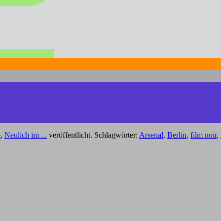
e
,
Neulich im ...
veröffentlicht. Schlagwörter:
Arsenal
,
Berlin
,
film noir
,