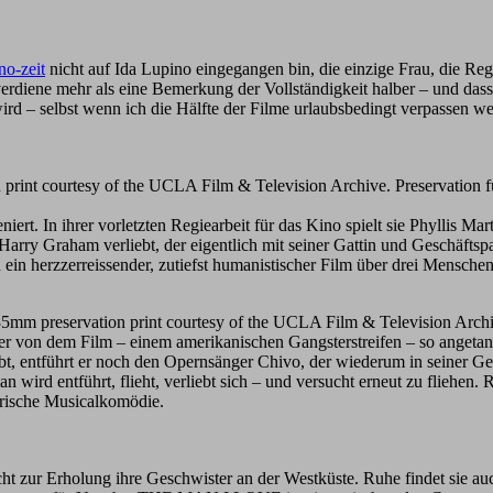
no-zeit
nicht auf Ida Lupino eingegangen bin, die einzige Frau, die Reg
e verdiene mehr als eine Bemerkung der Vollständigkeit halber – und das
n wird – selbst wenn ich die Hälfte der Filme urlaubsbedingt verpassen
rint courtesy of the UCLA Film & Television Archive. Preservation 
t. In ihrer vorletzten Regiearbeit für das Kino spielt sie Phyllis Mart
 Harry Graham verliebt, der eigentlich mit seiner Gattin und Geschäftsp
 herzzerreissender, zutiefst humanistischer Film über drei Menschen,
 preservation print courtesy of the UCLA Film & Television Arch
er von dem Film – einem amerikanischen Gangsterstreifen – so angetan i
, entführt er noch den Opernsänger Chivo, der wiederum in seiner Gef
entführt, flieht, verliebt sich – und versucht erneut zu fliehen. Ro
erische Musicalkomödie.
zur Erholung ihre Geschwister an der Westküste. Ruhe findet sie auch 