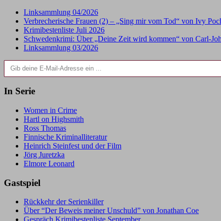
Linksammlung 04/2026
Verbrecherische Frauen (2) – „Sing mir vom Tod“ von Ivy Po
Krimibestenliste Juli 2026
Schwedenkrimi: Über „Deine Zeit wird kommen“ von Carl-Joh
Linksammlung 03/2026
Gib deine E-Mail-Adresse ein ...
In Serie
Women in Crime
Hartl on Highsmith
Ross Thomas
Finnische Kriminalliteratur
Heinrich Steinfest und der Film
Jörg Juretzka
Elmore Leonard
Gastspiel
Rückkehr der Serienkiller
Über “Der Beweis meiner Unschuld” von Jonathan Coe
Gespräch Krimibestenliste September