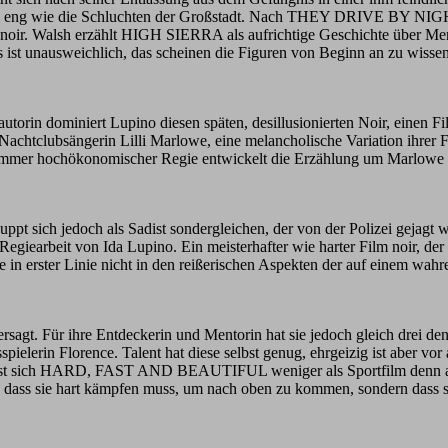
ebenso eng wie die Schluchten der Großstadt. Nach THEY DRIVE BY N
noir. Walsh erzählt HIGH SIERRA als aufrichtige Geschichte über Me
s ist unausweichlich, das scheinen die Figuren von Beginn an zu wisse
utorin dominiert Lupino diesen späten, desillusionierten Noir, einen F
 Nachtclubsängerin Lilli Marlowe, eine melancholische Variation ihre
immer hochökonomischer Regie entwickelt die Erzählung um Marlowe un
pt sich jedoch als Sadist sondergleichen, der von der Polizei gejagt
rbeit von Ida Lupino. Ein meisterhafter wie harter Film noir, der im 
se in erster Linie nicht in den reißerischen Aspekten der auf einem wah
 versagt. Für ihre Entdeckerin und Mentorin hat sie jedoch gleich dr
elerin Florence. Talent hat diese selbst genug, ehrgeizig ist aber vor a
eist sich HARD, FAST AND BEAUTIFUL weniger als Sportfilm denn als 
ht, dass sie hart kämpfen muss, um nach oben zu kommen, sondern dass s