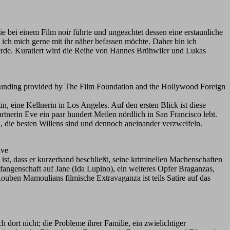
ie bei einem Film noir führte und ungeachtet dessen eine erstaunliche
s ich mich gerne mit ihr näher befassen möchte. Daher bin ich
 werde. Kuratiert wird die Reihe von Hannes Brühwiler und Lukas
funding provided by The Film Foundation and the Hollywood Foreign
in, eine Kellnerin in Los Angeles. Auf den ersten Blick ist diese
artnerin Eve ein paar hundert Meilen nördlich in San Francisco lebt.
 die besten Willens sind und dennoch aneinander verzweifeln.
ive
st, dass er kurzerhand beschließt, seine kriminellen Machenschaften
angenschaft auf Jane (Ida Lupino), ein weiteres Opfer Braganzas,
uben Mamoulians filmische Extravaganza ist teils Satire auf das
dort nicht; die Probleme ihrer Familie, ein zwielichtiger