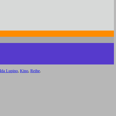
Ida Lupino
,
Kino
,
Reihe
.