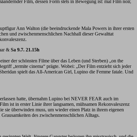
äandernder Film, dessen Form stets in Bewegung ist: mal Film noir,
ptfigur Ann Walton (die beeindruckende Mala Powers in ihrer ersten
schen und zwischenmenschlichen Nachhall dieser Gewalttat
ekonvaleszenz.
imar &
Sa 9.7. 21.15h
iner der schönsten Filme über das Leben (und Sterben) „on the
griff „termite cinema“ prägte. Wobei: „Der Film entzieht sich jeder
heridan spielt das All-American Girl, Lupino die Femme fatale. Und
 überlassen hatte, übernahm Lupino bei NEVER FEAR auch im
r Film ist in erster Linie ihrer langsamen, mühsamen Rekonvaleszenz
ie sie überwinden muss, um wieder einen Platz in ihrem eigenen
d Grausamkeiten des zwischenmenschlichen Alltags.
h gesinnten Welt. Jüngere Gangster beäugen ihn misstrauisch, und die