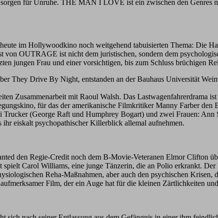
iebt, sorgen für Unruhe. THE MAN I LOVE ist ein zwischen den Genres m
h heute im Hollywoodkino noch weitgehend tabuisierten Thema: Die Hau
est von OUTRAGE ist nicht dem juristischen, sondern dem psychologi
tzten jungen Frau und einer vorsichtigen, bis zum Schluss brüchigen R
ber They Drive By Night, entstanden an der Bauhaus Universität We
eiten Zusammenarbeit mit Raoul Walsh. Das Lastwagenfahrerdrama ist e
gungskino, für das der amerikanische Filmkritiker Manny Farber den Be
ei Trucker (George Raft und Humphrey Bogart) und zwei Frauen: Ann S
ihr eiskalt psychopathischer Killerblick allemal aufnehmen.
 Wanted den Regie-Credit noch dem B-Movie-Veteranen Elmor Clifton
 spielt Carol Williams, eine junge Tänzerin, die an Polio erkrankt. De
physiologischen Reha-Maßnahmen, aber auch den psychischen Krisen, d
merksamer Film, der ein Auge hat für die kleinen Zärtlichkeiten un
t sich nach seiner Entlassung aus dem Gefängnis in einer ihm feindlic