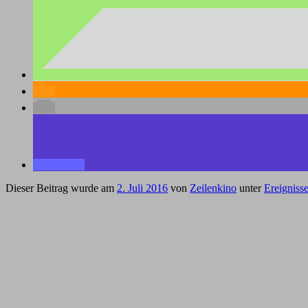
Dieser Beitrag wurde am
2. Juli 2016
von
Zeilenkino
unter
Ereigniss