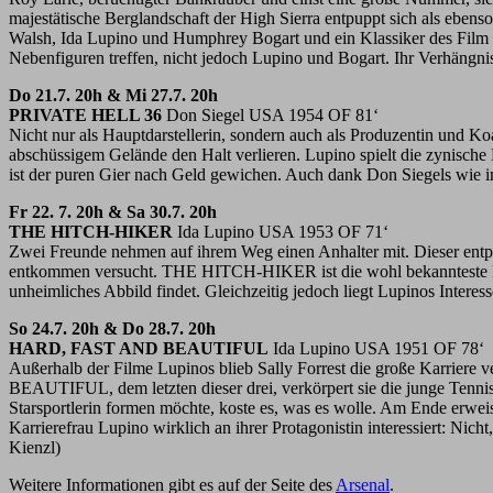
majestätische Berglandschaft der High Sierra entpuppt sich als 
Walsh, Ida Lupino und Humphrey Bogart und ein Klassiker des Film 
Nebenfiguren treffen, nicht jedoch Lupino und Bogart. Ihr Verhängni
Do 21.7. 20h & Mi 27.7. 20h
PRIVATE HELL 36
Don Siegel USA 1954 OF 81‘
Nicht nur als Hauptdarstellerin, sondern auch als Produzentin und Koa
abschüssigem Gelände den Halt verlieren. Lupino spielt die zynische
ist der puren Gier nach Geld gewichen. Auch dank Don Siegels wie 
Fr 22. 7. 20h & Sa 30.7. 20h
THE HITCH-HIKER
Ida Lupino USA 1953 OF 71‘
Zwei Freunde nehmen auf ihrem Weg einen Anhalter mit. Dieser entpup
entkommen versucht. THE HITCH-HIKER ist die wohl bekannteste Regiea
unheimliches Abbild findet. Gleichzeitig jedoch liegt Lupinos Interes
So 24.7. 20h & Do 28.7. 20h
HARD, FAST AND BEAUTIFUL
Ida Lupino USA 1951 OF 78‘
Außerhalb der Filme Lupinos blieb Sally Forrest die große Karriere
BEAUTIFUL, dem letzten dieser drei, verkörpert sie die junge Tennisspi
Starsportlerin formen möchte, koste es, was es wolle. Am Ende erw
Karrierefrau Lupino wirklich an ihrer Protagonistin interessiert: Nic
Kienzl)
Weitere Informationen gibt es auf der Seite des
Arsenal
.