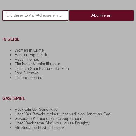
Gib deine E-Mail-Adresse ein ...
Abonnieren
IN SERIE
Women in Crime
Hartl on Highsmith
Ross Thomas
Finnische Kriminalliteratur
Heinrich Steinfest und der Film
Jörg Juretzka
Elmore Leonard
GASTSPIEL
Rückkehr der Serienkiller
Über “Der Beweis meiner Unschuld” von Jonathan Coe
Gespräch Krimibestenliste September
Über “Deckname Bird” von Louise Doughty
Mit Susanne Hast in Helsinki