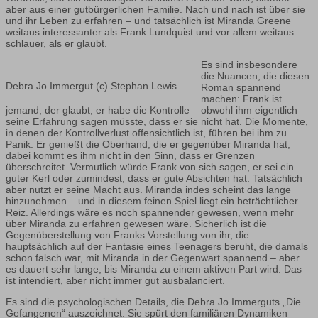
aber aus einer gutbürgerlichen Familie. Nach und nach ist über sie
und ihr Leben zu erfahren – und tatsächlich ist Miranda Greene
weitaus interessanter als Frank Lundquist und vor allem weitaus
schlauer, als er glaubt.
Es sind insbesondere
die Nuancen, die diesen
Debra Jo Immergut (c) Stephan Lewis
Roman spannend
machen: Frank ist
jemand, der glaubt, er habe die Kontrolle – obwohl ihm eigentlich
seine Erfahrung sagen müsste, dass er sie nicht hat. Die Momente,
in denen der Kontrollverlust offensichtlich ist, führen bei ihm zu
Panik. Er genießt die Oberhand, die er gegenüber Miranda hat,
dabei kommt es ihm nicht in den Sinn, dass er Grenzen
überschreitet. Vermutlich würde Frank von sich sagen, er sei ein
guter Kerl oder zumindest, dass er gute Absichten hat. Tatsächlich
aber nutzt er seine Macht aus. Miranda indes scheint das lange
hinzunehmen – und in diesem feinen Spiel liegt ein beträchtlicher
Reiz. Allerdings wäre es noch spannender gewesen, wenn mehr
über Miranda zu erfahren gewesen wäre. Sicherlich ist die
Gegenüberstellung von Franks Vorstellung von ihr, die
hauptsächlich auf der Fantasie eines Teenagers beruht, die damals
schon falsch war, mit Miranda in der Gegenwart spannend – aber
es dauert sehr lange, bis Miranda zu einem aktiven Part wird. Das
ist intendiert, aber nicht immer gut ausbalanciert.
Es sind die psychologischen Details, die Debra Jo Immerguts „Die
Gefangenen“ auszeichnet. Sie spürt den familiären Dynamiken