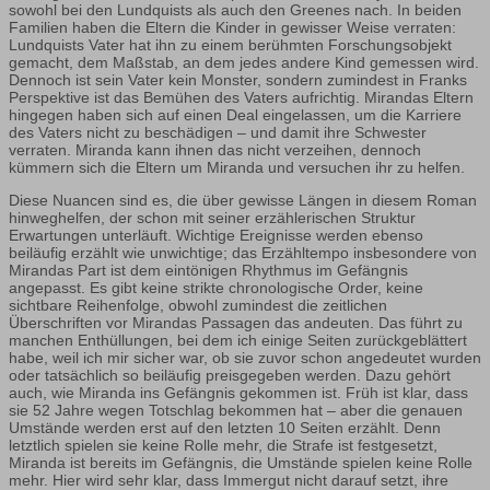
sowohl bei den Lundquists als auch den Greenes nach. In beiden
Familien haben die Eltern die Kinder in gewisser Weise verraten:
Lundquists Vater hat ihn zu einem berühmten Forschungsobjekt
gemacht, dem Maßstab, an dem jedes andere Kind gemessen wird.
Dennoch ist sein Vater kein Monster, sondern zumindest in Franks
Perspektive ist das Bemühen des Vaters aufrichtig. Mirandas Eltern
hingegen haben sich auf einen Deal eingelassen, um die Karriere
des Vaters nicht zu beschädigen – und damit ihre Schwester
verraten. Miranda kann ihnen das nicht verzeihen, dennoch
kümmern sich die Eltern um Miranda und versuchen ihr zu helfen.
Diese Nuancen sind es, die über gewisse Längen in diesem Roman
hinweghelfen, der schon mit seiner erzählerischen Struktur
Erwartungen unterläuft. Wichtige Ereignisse werden ebenso
beiläufig erzählt wie unwichtige; das Erzähltempo insbesondere von
Mirandas Part ist dem eintönigen Rhythmus im Gefängnis
angepasst. Es gibt keine strikte chronologische Order, keine
sichtbare Reihenfolge, obwohl zumindest die zeitlichen
Überschriften vor Mirandas Passagen das andeuten. Das führt zu
manchen Enthüllungen, bei dem ich einige Seiten zurückgeblättert
habe, weil ich mir sicher war, ob sie zuvor schon angedeutet wurden
oder tatsächlich so beiläufig preisgegeben werden. Dazu gehört
auch, wie Miranda ins Gefängnis gekommen ist. Früh ist klar, dass
sie 52 Jahre wegen Totschlag bekommen hat – aber die genauen
Umstände werden erst auf den letzten 10 Seiten erzählt. Denn
letztlich spielen sie keine Rolle mehr, die Strafe ist festgesetzt,
Miranda ist bereits im Gefängnis, die Umstände spielen keine Rolle
mehr. Hier wird sehr klar, dass Immergut nicht darauf setzt, ihre