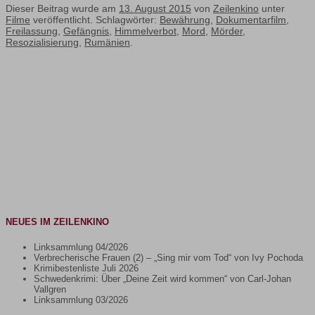
Dieser Beitrag wurde am
13. August 2015
von
Zeilenkino
unter
Filme
veröffentlicht. Schlagwörter:
Bewährung
,
Dokumentarfilm
,
Freilassung
,
Gefängnis
,
Himmelverbot
,
Mord
,
Mörder
,
Resozialisierung
,
Rumänien
.
NEUES IM ZEILENKINO
Linksammlung 04/2026
Verbrecherische Frauen (2) – „Sing mir vom Tod“ von Ivy Pochoda
Krimibestenliste Juli 2026
Schwedenkrimi: Über „Deine Zeit wird kommen“ von Carl-Johan
Vallgren
Linksammlung 03/2026