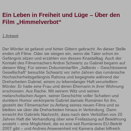
Ein Leben in Freiheit und Lüge – Über den
Film „Himmelverbot“
1 Antwort
Der Mörder ist gefasst und hinter Gittern gebracht. An dieser Stelle
enden oft Filme. Oder sie steigen ein, wenn die Täter schon im
Gefängnis sitzen und erzählen von dessen Knastalltag. Auch der
Kontakt des Filmemachers Andrei Schwartz zu Gabriel begann auf
diesem Weg: Für seinen Dokumentarfilm „Jailbirds – Geschlossene
Gesellschaft“ besuchte Schwartz vor zehn Jahren das rumänische
Hochsicherheitsgefängnis Rahova und begegnete während der
Dreharbeiten Gabriel, einem zu lebenslanger Haft verurteiltem
Mörder. Er hatte eine Frau und deren Ehemann in ihrer Wohnung
erschossen. Aus Rache. Mit seinem Witz und seinen
melancholischen Augen, seiner Geschichte voller Schatten und
dunklem Humor verkörperte Gabriel damals Rumänen für ihn,
gesteht der Filmemacher zu Anfang seines neuen Films und so
bleiben sie über die Dreharbeiten hinaus in Verbindung. Dann
erreicht ihn Gabriels Nachricht, dass nach dem Verbüßen von 20
Jahren Haft die Verhandlung über eine Freilassung auf Bewährung
ansteht – eine Möglichkeit, die es erst seit Rumäniens EU-Beitritt
2007 gibt – und Andreis Anwesenheit mit Kamera dabei hilfreich