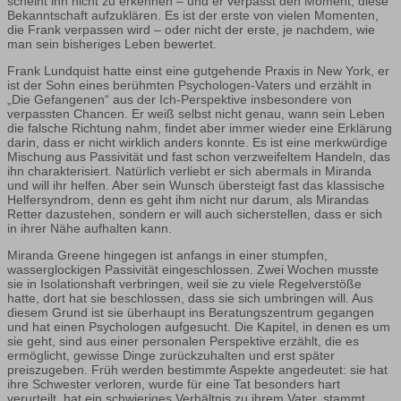
scheint ihn nicht zu erkennen – und er verpasst den Moment, diese
Bekanntschaft aufzuklären. Es ist der erste von vielen Momenten,
die Frank verpassen wird – oder nicht der erste, je nachdem, wie
man sein bisheriges Leben bewertet.
Frank Lundquist hatte einst eine gutgehende Praxis in New York, er
ist der Sohn eines berühmten Psychologen-Vaters und erzählt in
„Die Gefangenen“ aus der Ich-Perspektive insbesondere von
verpassten Chancen. Er weiß selbst nicht genau, wann sein Leben
die falsche Richtung nahm, findet aber immer wieder eine Erklärung
darin, dass er nicht wirklich anders konnte. Es ist eine merkwürdige
Mischung aus Passivität und fast schon verzweifeltem Handeln, das
ihn charakterisiert. Natürlich verliebt er sich abermals in Miranda
und will ihr helfen. Aber sein Wunsch übersteigt fast das klassische
Helfersyndrom, denn es geht ihm nicht nur darum, als Mirandas
Retter dazustehen, sondern er will auch sicherstellen, dass er sich
in ihrer Nähe aufhalten kann.
Miranda Greene hingegen ist anfangs in einer stumpfen,
wasserglockigen Passivität eingeschlossen. Zwei Wochen musste
sie in Isolationshaft verbringen, weil sie zu viele Regelverstöße
hatte, dort hat sie beschlossen, dass sie sich umbringen will. Aus
diesem Grund ist sie überhaupt ins Beratungszentrum gegangen
und hat einen Psychologen aufgesucht. Die Kapitel, in denen es um
sie geht, sind aus einer personalen Perspektive erzählt, die es
ermöglicht, gewisse Dinge zurückzuhalten und erst später
preiszugeben. Früh werden bestimmte Aspekte angedeutet: sie hat
ihre Schwester verloren, wurde für eine Tat besonders hart
verurteilt, hat ein schwieriges Verhältnis zu ihrem Vater, stammt