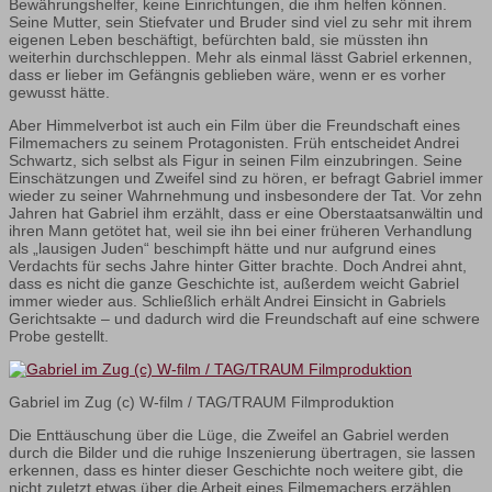
Bewährungshelfer, keine Einrichtungen, die ihm helfen können.
Seine Mutter, sein Stiefvater und Bruder sind viel zu sehr mit ihrem
eigenen Leben beschäftigt, befürchten bald, sie müssten ihn
weiterhin durchschleppen. Mehr als einmal lässt Gabriel erkennen,
dass er lieber im Gefängnis geblieben wäre, wenn er es vorher
gewusst hätte.
Aber Himmelverbot ist auch ein Film über die Freundschaft eines
Filmemachers zu seinem Protagonisten. Früh entscheidet Andrei
Schwartz, sich selbst als Figur in seinen Film einzubringen. Seine
Einschätzungen und Zweifel sind zu hören, er befragt Gabriel immer
wieder zu seiner Wahrnehmung und insbesondere der Tat. Vor zehn
Jahren hat Gabriel ihm erzählt, dass er eine Oberstaatsanwältin und
ihren Mann getötet hat, weil sie ihn bei einer früheren Verhandlung
als „lausigen Juden“ beschimpft hätte und nur aufgrund eines
Verdachts für sechs Jahre hinter Gitter brachte. Doch Andrei ahnt,
dass es nicht die ganze Geschichte ist, außerdem weicht Gabriel
immer wieder aus. Schließlich erhält Andrei Einsicht in Gabriels
Gerichtsakte – und dadurch wird die Freundschaft auf eine schwere
Probe gestellt.
Gabriel im Zug (c) W-film / TAG/TRAUM Filmproduktion
Die Enttäuschung über die Lüge, die Zweifel an Gabriel werden
durch die Bilder und die ruhige Inszenierung übertragen, sie lassen
erkennen, dass es hinter dieser Geschichte noch weitere gibt, die
nicht zuletzt etwas über die Arbeit eines Filmemachers erzählen.