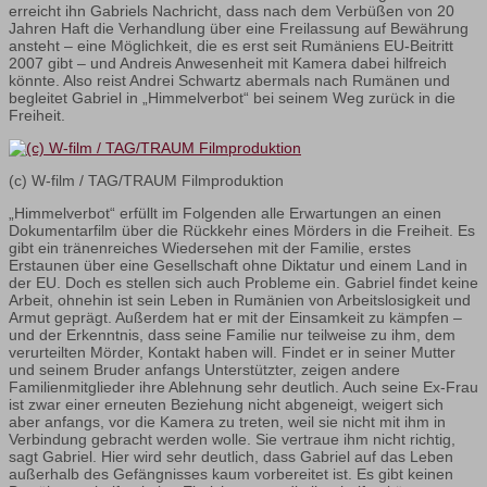
erreicht ihn Gabriels Nachricht, dass nach dem Verbüßen von 20
Jahren Haft die Verhandlung über eine Freilassung auf Bewährung
ansteht – eine Möglichkeit, die es erst seit Rumäniens EU-Beitritt
2007 gibt – und Andreis Anwesenheit mit Kamera dabei hilfreich
könnte. Also reist Andrei Schwartz abermals nach Rumänen und
begleitet Gabriel in „Himmelverbot“ bei seinem Weg zurück in die
Freiheit.
(c) W-film / TAG/TRAUM Filmproduktion
„Himmelverbot“ erfüllt im Folgenden alle Erwartungen an einen
Dokumentarfilm über die Rückkehr eines Mörders in die Freiheit. Es
gibt ein tränenreiches Wiedersehen mit der Familie, erstes
Erstaunen über eine Gesellschaft ohne Diktatur und einem Land in
der EU. Doch es stellen sich auch Probleme ein.
Gabriel findet keine
Arbeit, ohnehin ist sein Leben in Rumänien von Arbeitslosigkeit und
Armut geprägt. Außerdem hat er mit der Einsamkeit zu kämpfen –
und der Erkenntnis, dass seine Familie nur teilweise zu ihm, dem
verurteilten Mörder, Kontakt haben will. Findet er in seiner Mutter
und seinem Bruder anfangs Unterstützter, zeigen andere
Familienmitglieder ihre Ablehnung sehr deutlich. Auch seine Ex-Frau
ist zwar einer erneuten Beziehung nicht abgeneigt, weigert sich
aber anfangs, vor die Kamera zu treten, weil sie nicht mit ihm in
Verbindung gebracht werden wolle. Sie vertraue ihm nicht richtig,
sagt Gabriel. Hier wird sehr deutlich, dass Gabriel auf das Leben
außerhalb des Gefängnisses kaum vorbereitet ist. Es gibt keinen