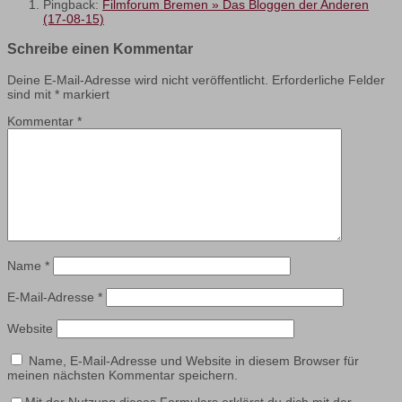
Pingback:
Filmforum Bremen » Das Bloggen der Anderen
(17-08-15)
Schreibe einen Kommentar
Deine E-Mail-Adresse wird nicht veröffentlicht.
Erforderliche Felder
sind mit
*
markiert
Kommentar
*
Name
*
E-Mail-Adresse
*
Website
Name, E-Mail-Adresse und Website in diesem Browser für
meinen nächsten Kommentar speichern.
Mit der Nutzung dieses Formulars erklärst du dich mit der