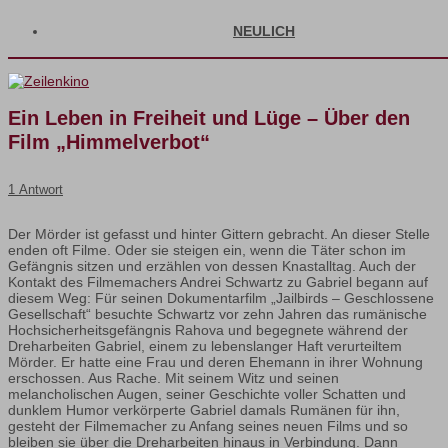
NEULICH
Ein Leben in Freiheit und Lüge – Über den
Film „Himmelverbot“
1 Antwort
Der Mörder ist gefasst und hinter Gittern gebracht. An dieser Stelle
enden oft Filme. Oder sie steigen ein, wenn die Täter schon im
Gefängnis sitzen und erzählen von dessen Knastalltag. Auch der
Kontakt des Filmemachers Andrei Schwartz zu Gabriel begann auf
diesem Weg: Für seinen Dokumentarfilm „Jailbirds – Geschlossene
Gesellschaft“ besuchte Schwartz vor zehn Jahren das rumänische
Hochsicherheitsgefängnis Rahova und begegnete während der
Dreharbeiten Gabriel, einem zu lebenslanger Haft verurteiltem
Mörder. Er hatte eine Frau und deren Ehemann in ihrer Wohnung
erschossen. Aus Rache. Mit seinem Witz und seinen
melancholischen Augen, seiner Geschichte voller Schatten und
dunklem Humor verkörperte Gabriel damals Rumänen für ihn,
gesteht der Filmemacher zu Anfang seines neuen Films und so
bleiben sie über die Dreharbeiten hinaus in Verbindung. Dann