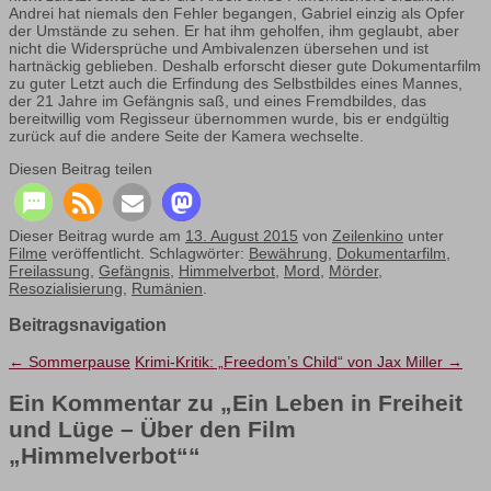
Andrei hat niemals den Fehler begangen, Gabriel einzig als Opfer
der Umstände zu sehen. Er hat ihm geholfen, ihm geglaubt, aber
nicht die Widersprüche und Ambivalenzen übersehen und ist
hartnäckig geblieben. Deshalb erforscht dieser gute Dokumentarfilm
zu guter Letzt auch die Erfindung des Selbstbildes eines Mannes,
der 21 Jahre im Gefängnis saß, und eines Fremdbildes, das
bereitwillig vom Regisseur übernommen wurde, bis er endgültig
zurück auf die andere Seite der Kamera wechselte.
Diesen Beitrag teilen
Dieser Beitrag wurde am
13. August 2015
von
Zeilenkino
unter
Filme
veröffentlicht. Schlagwörter:
Bewährung
,
Dokumentarfilm
,
Freilassung
,
Gefängnis
,
Himmelverbot
,
Mord
,
Mörder
,
Resozialisierung
,
Rumänien
.
Beitragsnavigation
←
Sommerpause
Krimi-Kritik: „Freedom’s Child“ von Jax Miller
→
Ein Kommentar zu „
Ein Leben in Freiheit
und Lüge – Über den Film
„Himmelverbot“
“