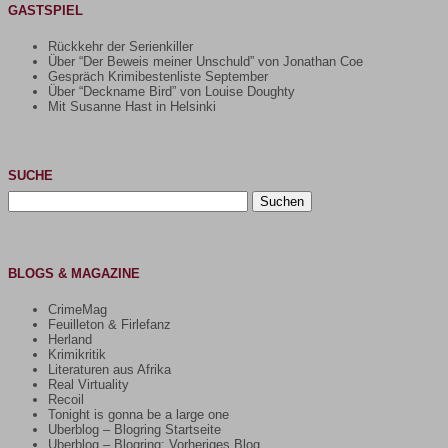
GASTSPIEL
Rückkehr der Serienkiller
Über “Der Beweis meiner Unschuld” von Jonathan Coe
Gespräch Krimibestenliste September
Über “Deckname Bird” von Louise Doughty
Mit Susanne Hast in Helsinki
SUCHE
Suchen
nach:
BLOGS & MAGAZINE
CrimeMag
Feuilleton & Firlefanz
Herland
Krimikritik
Literaturen aus Afrika
Real Virtuality
Recoil
Tonight is gonna be a large one
Uberblog – Blogring Startseite
Uberblog – Blogring: Vorheriges Blog