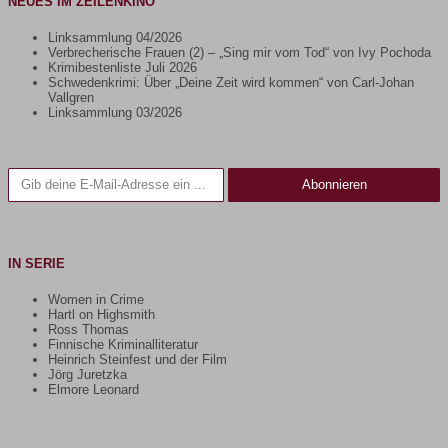
NEUES IM ZEILENKINO
Linksammlung 04/2026
Verbrecherische Frauen (2) – „Sing mir vom Tod“ von Ivy Pochoda
Krimibestenliste Juli 2026
Schwedenkrimi: Über „Deine Zeit wird kommen“ von Carl-Johan
Vallgren
Linksammlung 03/2026
Gib deine E-Mail-Adresse ein ...
Abonnieren
IN SERIE
Women in Crime
Hartl on Highsmith
Ross Thomas
Finnische Kriminalliteratur
Heinrich Steinfest und der Film
Jörg Juretzka
Elmore Leonard